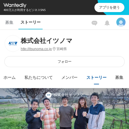
アプリを使う
400万人が利用するビジネスSNS
ストーリー
募集
株式会社イツノマ
http://itsunoma.co.jp
宮崎県
フォロー
ホーム
私たちについて
メンバー
ストーリー
募集
株式会社イツノマ