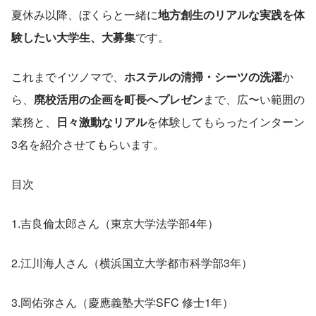
夏休み以降、ぼくらと一緒に
地方創生のリアルな実践を体
験したい大学生、大募集
です。
これまでイツノマで、
ホステルの清掃・シーツの洗濯
か
ら、
廃校活用の企画を町長へプレゼン
まで、広〜い範囲の
業務と、
日々激動なリアル
を体験してもらったインターン
3名を紹介させてもらいます。
目次
1.吉良倫太郎さん（東京大学法学部4年）
2.江川海人さん（横浜国立大学都市科学部3年）
3.岡佑弥さん（慶應義塾大学SFC 修士1年）