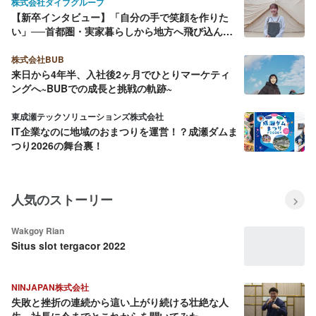
株式会社ダイブグループ
【新卒インタビュー】「自分の手で笑顔を作りた
い」──首都圏・実家暮らしから地方へ飛び込んだ
仲野さんが語る、現場での挑戦と手に入れた自信
株式会社BUB
来日から4年半、入社後2ヶ月でひとりマーケティ
ングへ~BUBでの成長と挑戦の軌跡~
東成瀬テックソリューションズ株式会社
IT企業なのに地域のおまつりを運営！？成瀬ダムま
つり2026の舞台裏！
人気のストーリー
Wakgoy Rian
Situs slot tergacor 2022
NINJAPAN株式会社
失敗と挫折の連続から這い上がり続ける壮絶な人