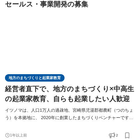
セールス・事業開発の募集
地方のまちづくりと起業家教育
経営者直下で、地方のまちづくり×中高生
の起業家教育、自らも起業したい人歓迎
イツノマは、人口1万人の過疎地、宮崎県児湯郡都農町（つのちょ
う）を本拠地に、 2020年に創業したまちづくりベンチャーです。
まちづくり×教育×観光を事業領域としています 【まちづくり】 ❶
グランドデザイン ❷商店街再生 ❸空き家活用 【教育】 ❶総合学
2
1年以上前