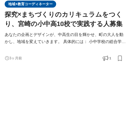
地域×教育コーディネーター
探究×まちづくりのカリキュラムをつく
り、宮崎の小中高10校で実践する人募集
あなたの企画とデザインが、中高生の目を輝かせ、町の大人を動
かし、地域を変えていきます。 具体的には： 小中学校の総合学習
カリキュラムの設計と授業 都農町小学校3校「つの防災学」都農
中学校「つの未来学」、高鍋町中学校2校「明倫未来学」、川南町
1
3ヶ月前
中学校2校「かわみなみ未来学」など、探究×地域×起業家精神のカ
リキュラムを一緒にゼロから設計し、自分たちで授業を実施しま
す（各校各学年、年間15-25時間） 中高の地域クラブ