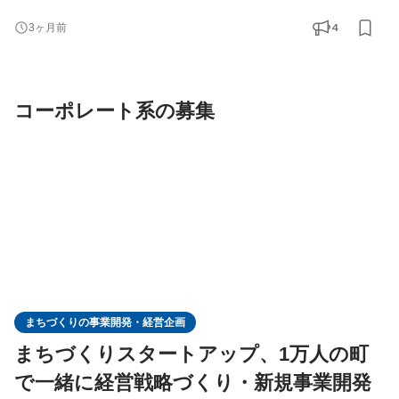
高鍋高校・高鍋農業高校の高校生たちとイツノマでつくったまち
4
3ヶ月前
づくりチーム「NABEGO」。あなたはそのすぐそばで、一緒に考
えて、一緒に動くパートナーになります。 週2回、高鍋駅でミー
ティング。月1回の「月市」では、企画から当日の運営まで高校生
コーポレート系の募集
まちづくりの事業開発・経営企画
まちづくりスタートアップ、1万人の町
で一緒に経営戦略づくり・新規事業開発