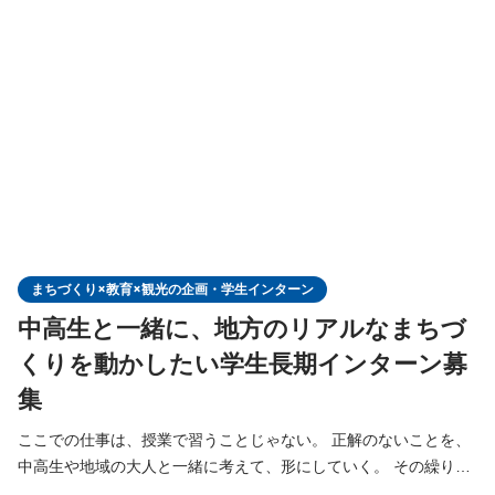
習 ❷ゼロカーボン教育 ❸地域クラブ 【観光】 ❶ホステル経営 ❷
スタディツアー ❸観光創造 社員3人＋インターン数名の規模の会
社なので、業務範囲は無限大です。 今回の募集
まちづくり×教育×観光の企画・学生インターン
中高生と一緒に、地方のリアルなまちづ
くりを動かしたい学生長期インターン募
集
ここでの仕事は、授業で習うことじゃない。 正解のないことを、
中高生や地域の大人と一緒に考えて、形にしていく。 その繰り返
しです。 【高校生まちづくりチーム「NABEGO」の活動伴走】