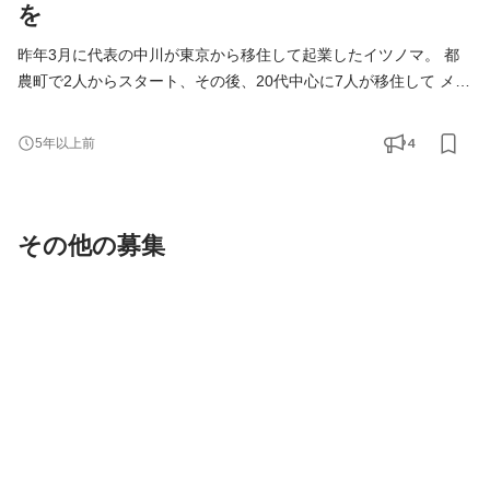
を
昨年3月に代表の中川が東京から移住して起業したイツノマ。 都
農町で2人からスタート、その後、20代中心に7人が移住して メン
バーに加わりました。 初年度は、「場づくり」「デジタル推進」
「キャリア教育」の ３つの事業領域のベースをつくり、僅かなが
4
5年以上前
ら利益も出して 4月からの2年目を迎えます。 4月からは、都農町
出身の新卒２名が加わります。 新卒が都農町で働き、成長してい
くことができる会社になるために 今後、どの事業に注力
その他の募集