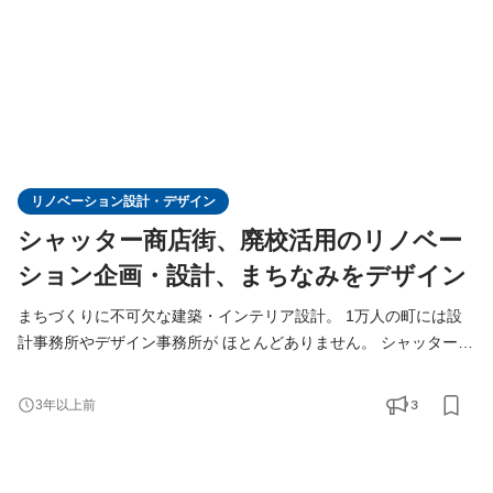
リノベーション設計・デザイン
シャッター商店街、廃校活用のリノベー
ション企画・設計、まちなみをデザイン
まちづくりに不可欠な建築・インテリア設計。 1万人の町には設
計事務所やデザイン事務所が ほとんどありません。 シャッター街
が当たり前の光景になった商店街、 加速的に増える空き家。 まち
なみをよくしていくためにデザインは不可欠。 町外の建築家や設
3
3年以上前
計事務所、デザイナーに相談しても 町のことはよくわかりませ
ん。 町に住んで生活しながら、どうしたら、住みやすい町になる
か、 どんな店や施設があったらよいか、 生活者の視