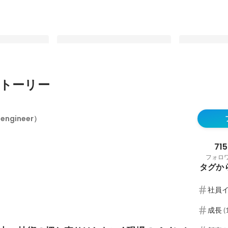
トーリー
」技術の押し売
『ロジックで事業成長をリードす
「正直、まだ
のペインから真に
る。マーケティング部長三井が語
そ面白い」エン
（engineer）
ャを導く
る、マーケターが経営チームである
組織とプロダ
最新順で表示
最新順で表示
べき理由
さ
715
フォロ
タグか
社員
成長
(