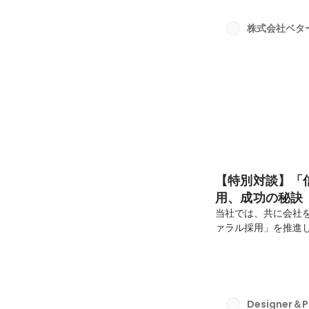
ントセールス課 オ
ンチームは、既に確
株式会社ベタ
からの問い合わせ対
す。...
【特別対談】「
用、成功の秘訣
当社では、共に会社
ァラル採用」を推進
情報システム課：社
ソリューション部シ
ONE」開発リーダ
採用担当の田口が深掘
関係田口： 本日は
Designer＆P