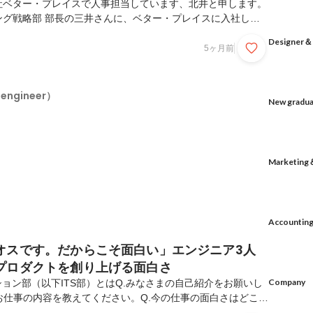
社ベター・プレイスで人事担当しています、北井と申します。
ング戦略部 部長の三井さんに、ベター・プレイスに入社した
・組織フェーズ、そして今マーケターに求められる役割につい
Designer
整った環境で、決まった業務を正確にこなす。そうした働き方
5ヶ月前
を感じている方もいるかもしれません。ベター・プレイスは、
改善と進化を求める仲間を募集しています。そしてこの考え方
力で事業を前に進め、マーケット価値を大きく高められる力に
（engineer）
New gradu
(※1)の人生を支える事業を、データとロジックでさらに...
Marketing
Accountin
オスです。だからこそ面白い」エンジニア3人
プロダクトを創り上げる面白さ
Company
ション部（以下ITS部）とはQ.みなさまの自己紹介をお願いし
お仕事の内容を教えてください。Q.今の仕事の面白さはどこに
ビジネスドメインだからこそ、調整の先に価値がある「自分た