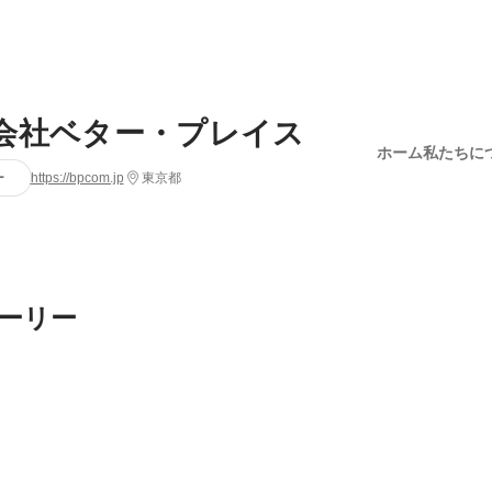
会社ベター・プレイス
ホーム
私たちに
ー
https://bpcom.jp
東京都
ーリー