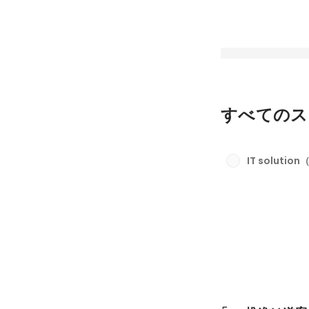
すべてのス
「DX推進は道案内
りはしない | 現場
IT solution
必要なアーキテクチ
最新順で表示