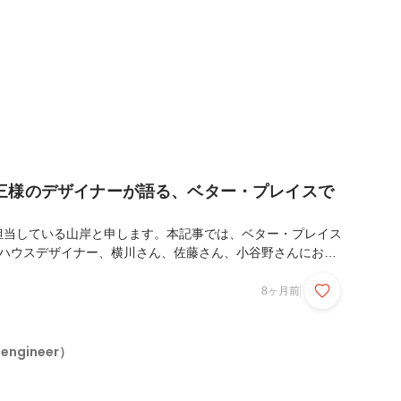
えてください。岡野： 以前の会社で一緒に働いていた...
三様のデザイナーが語る、ベター・プレイスで
担当している山岸と申します。本記事では、ベター・プレイス
ンハウスデザイナー、横川さん、佐藤さん、小谷野さんにお集
ぞれのご経歴や、仕事の醍醐味、そしてベター・プレイスのユ
ついてお話しいただきました。部署や担当領域の異なる3名が
8ヶ月前
スを選び、何を大切に働いているのか。デザイナーという仕事
。Q. これまでのご経歴を教えてください。横川: 美術大学を
DのCAD、インテリア、Webなど、デザインを軸に様々な領
（engineer）
フリーランスも続けながら、事業会社での勤務が多...