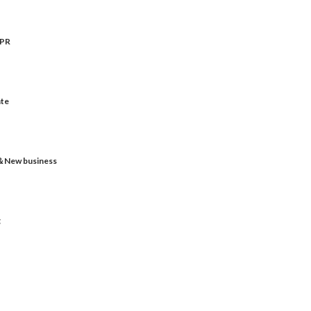
＆PR
ate
＆New business
g