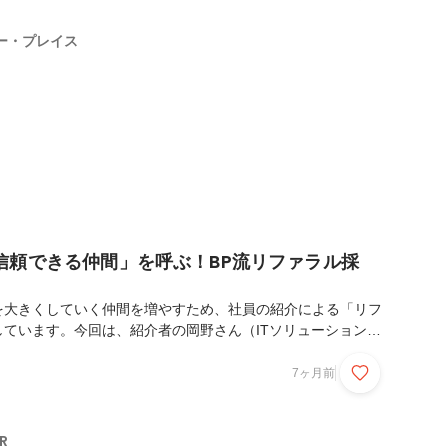
ペレーションチームの役割アカウントセールス課オペレーショ
立された『はぐくみ企業年金』のサポート体制を担い、社内外
ー・プレイス
応を通じて、業務知識の集約と改善推進の中核を担う部門で
信頼できる仲間」を呼ぶ！BP流リファラル採
を大きくしていく仲間を増やすため、社員の紹介による「リフ
しています。今回は、紹介者の岡野さん（ITソリューション部
内インフラ整備担当）と、紹介を受けて入社した瀧元さん（IT
ステム開発課マネージャー：企業年金DXシステム「はぐ
7ヶ月前
ー）をお招きし、その経緯と、リファラル採用の魅力について、
りします。1. 最初の出会い：5ヶ月の期間が作った深い信頼
ありがとうございます。まずは、お二人の最初の出会いや、ど
R