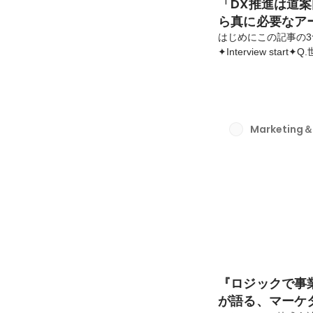
「DX推進は道案
ら真に必要なア
はじめにこの記事の3
✦Interview s
が、「ベター・プレイ
進課が「最も注力して
上で、今のベター・
ズの吸い上げ」を幸
現場を回ってみて、
Marketing＆
あるからこそ、高いモ
『ロジックで事
が語る、マーケ