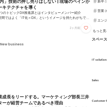
内」技術の押し売りはしない | 現場のペインか
新卒
(
ーキテクチャを導く
営業
(
つのトピックDX推進課とはインタビューメンバー紹介
tart✦Q.世間ではよく「IT化＝DX」というイメージを持たれがちです
エン
スにおけるDX」とは何を指すのでしょうか？Q.現在、DX推
いる変革」について教えてください。Q.DXを推進していく
2ヶ月前
もっと見
プレイスに足りない要素はありますか？Q.「現場の課題やニー
村さんと宮岡さんが主導されていると聞いていますが、実際に
スペー
手応えはいかがですか？Q.現場の皆さんとの信頼関係や熱意が
New business
チベーションで進められている...
IT soluti
Sales
業成長をリードする。マーケティング部長三井
Customer 
ターが経営チームであるべき理由