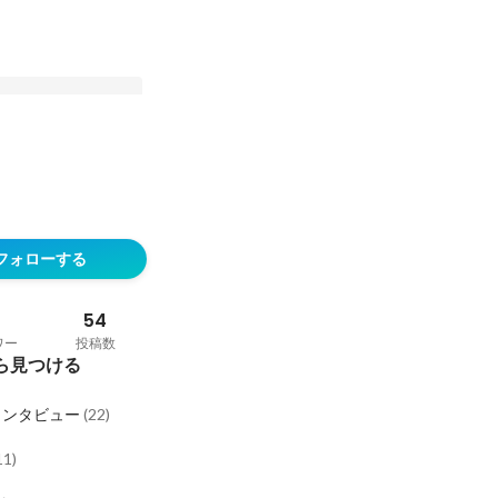
カオスです。だからこ
ジニア3人が語る、
フォローする
クトを創り上げる面白
54
ワー
投稿数
ら見つける
インタビュー
(
22
)
11
)