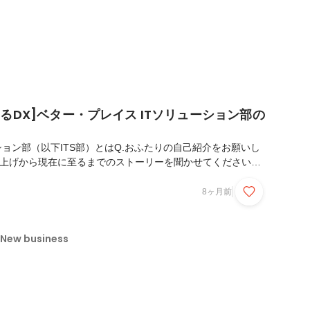
るDX]ベター・プレイス ITソリューション部の
ション部（以下ITS部）とはQ.おふたりの自己紹介をお願いし
立ち上げから現在に至るまでのストーリーを聞かせてください。
と基盤整備全社効率化の課題Q.今のお話でいうと、渡邊さんは
れたんですか？Q.DXを推進する上で、他社にはない特有の
8ヶ月前
ますか？Q.構想を進めている「事業支援システム」とはどのよ
。導入の背景にある2つの大きな課題事業支援システムの目的
概要Q.どのような方にジョインしていただきたいか、求める人
New business
ださい。Q.最後に、今後の展望と目指す...