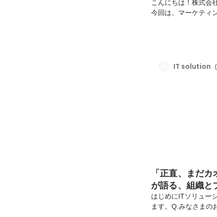
こんにちは！株式会
今回は、マーケティ
理由や、当社の事業
て話を聞きました。
に、少し物足りなさ
常に最善を追求し、
そのものが、自分の
IT solution
変わります。11万人超
「正直、まだカ
が語る、組織と
はじめにITソリュー
ます。Q.みなさまの
ありますか？複雑な