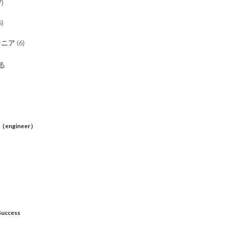
7
)
6
)
ジニア
(
6
)
る
ス
on（engineer）
Success