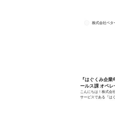
ちで考え、自走する
てから「こういうと
「チームづくり」に
あらゆるキャリアの
株式会社ベタ
を切り拓くQ.チーム
『はぐくみ企業
ールス課 オペ
こんにちは！株式会
サービスである『は
ン、営業部 アカウン
ます。特に、社内外
善を推進する役割に