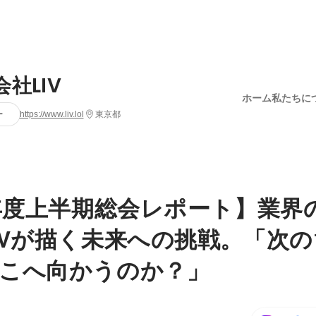
社LIV
ホーム
私たちに
ー
https://www.liv.lol
東京都
6年度上半期総会レポート】業界
IVが描く未来への挑戦。「次の
こへ向かうのか？」