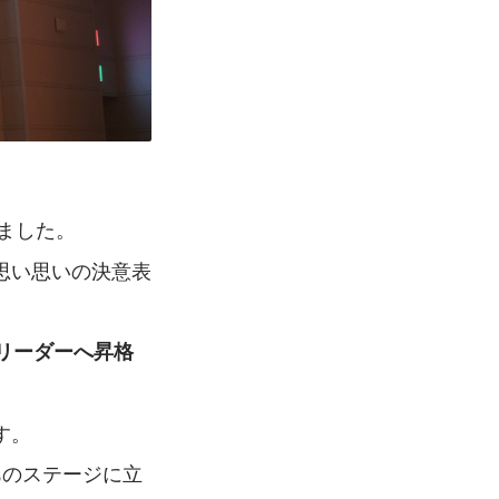
ました。
思い思いの決意表
でリーダーへ昇格
す。
あのステージに立