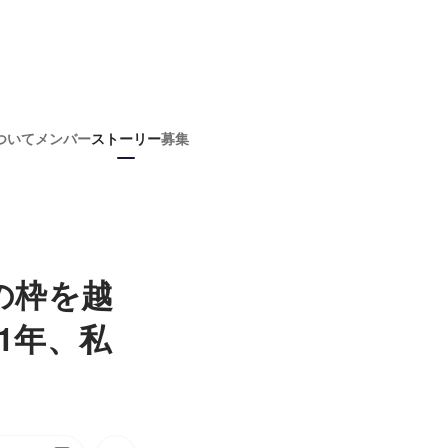
ついて
メンバー
ストーリー
募集
の枠を越
1年、私