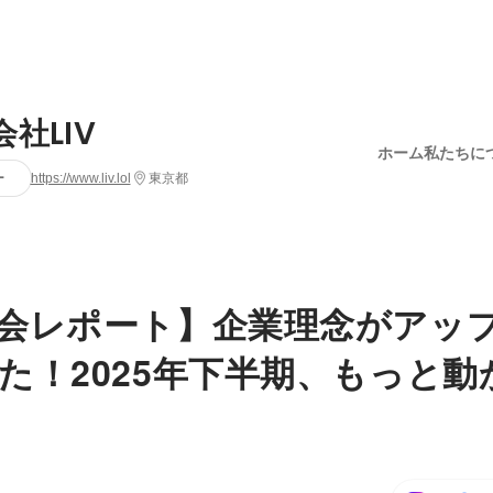
社LIV
ホーム
私たちに
ー
https://www.liv.lol
東京都
会レポート】企業理念がアッ
た！2025年下半期、もっと動