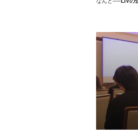
なんと──
LIV