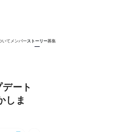
ついて
メンバー
ストーリー
募集
プデート
かしま