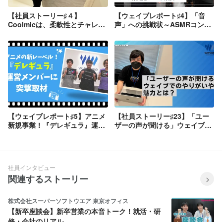
【社員ストーリー♯４】
【ウェイブレポート♯4】「音
Coolmicは、柔軟性とチャレン
声」への挑戦状～ASMRコンテ
ジ精神が高い安心できるチーム
ンツ制作企画チームが始動！～
【ウェイブレポート♯5】アニメ
【社員ストーリー♯23】「ユー
新規事業！『デレギュラ』運営
ザーの声が聞ける」ウェイブで
メンバーに突撃取材
のやりがいや魅力とは？
社員インタビュー
関連するストーリー
株式会社スーパーソフトウエア 東京オフィス
【新卒座談会】新卒営業の本音トーク！就活・研
修・会社のリアル…