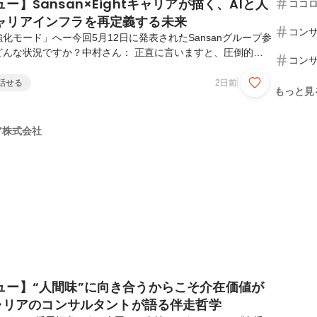
ー】Sansan×Eightキャリアが描く、AIと人
ココ
ャリアインフラを再定義する未来
コン
化モード」へー今回5月12日に発表されたSansanグループ参
どんな状況ですか？中村さん： 正直に言いますと、圧倒的に
コン
ん。嬉しい悲鳴ではあるのですが、今、過去最大級の「採用強
います。ビジネスネットワーク『Eight』の450万人というユ
話せる
2日前
もっと見
私たちのHRソリューションを一気に届けていく——そのため
倍にも拡大するスピードが必要です。地道に培ってきた「経営
リア支援」を、大幅にスケールさせる。その挑戦のために、今
リア株式会社
せん。橋本さん： Eightではすでに...
ュー】“人間味”に向き合うからこそ介在価値が
キャリアのコンサルタントが語る伴走哲学