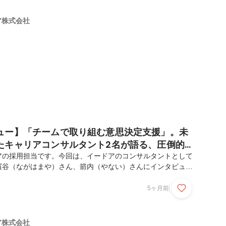
さい！ーー本日はよろしくお願いします！まずは、前職でどの
ていたのか、そしてなぜイードアへ転職されたのか教えてくだ
リア株式会社
大手ハウスメーカーで、個人向けの営業を3年2ヶ月ほど経
ュー】「チームで取り組む意思決定支援」。未
たキャリアコンサルタント2名が語る、圧倒的
絆
アの採用担当です。今回は、イードアのコンサルタントとして
濱谷（ながはまや）さん、箭内（やない）さんにインタビュー
人とも全く異なる業界から未経験で入社し、現在素晴らしい成
これまでのキャリア、イードアに入社した理由、仕事のやりが
5ヶ月前
雰囲気について、たっぷりと語っていただきました！――本日
ます！お二人とも異業種から未経験でイードアにご入社されて
職で何をされていたか、そして転職のきっかけを教えていただ
リア株式会社