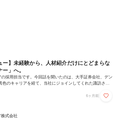
 前職では、中古車の販売営業をしていました。新卒で入社
ュー】未経験から、人材紹介だけにとどまらな
ナー」へ。
アの採用担当です。今回話を聞いたのは、大手証券会社、デン
う異色のキャリアを経て、当社にジョインしてくれた諏訪さん
ーを通じて、「スキルや経験よりも、“相手と本気で向き合う
経験からでもここまで挑戦できるんだ」と感じてもらえたら嬉
6ヶ月前
はよろしくお願いします！まず、諏訪さんのここまでのキャリ
い。よろしくお願いします！僕が新卒で入社したのは証券会社
ぎたい」という気持ちと世界の経済市況などのトレンドを学び
リア株式会社
卒ではハードに働きたかったという思いもありました。、また