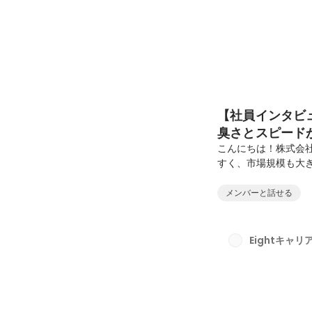
【社員インタビ
臭さとスピード
事
こんにちは！株式会
すく、市場規模も大
界としての変革も求
く、現在は物流領域
メンバーと話せる
います！メンバーの
流チームの高根さん
や働き方に少しでも
Eightキャ
までのキャリアにつ
ら人...