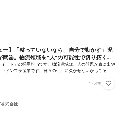
ュー】「整っていないなら、自分で動かす」泥
が武器。物流領域を“人”の可能性で切り拓く仕
社イードアの採用担当です。物流領域は、人の問題が表に出や
きいインフラ産業です。日々の生活に欠かせないからこそ、業
められていると感じています。その変化に向き合っていくべ
を担当するチームの体制づくりを進めるため、採用を強化して
7ヶ月前
雰囲気や実際の働き方を少しでも知ってもらえたらと思い、物
に話を聞いてみました。この記事を通して、高根さんの考え方
共通点を感じてもらえたら嬉しいです！＊＊＊――まずはこれ
リア株式会社
いて教えてください。人材業界ご出身ですが、就職活動時点か