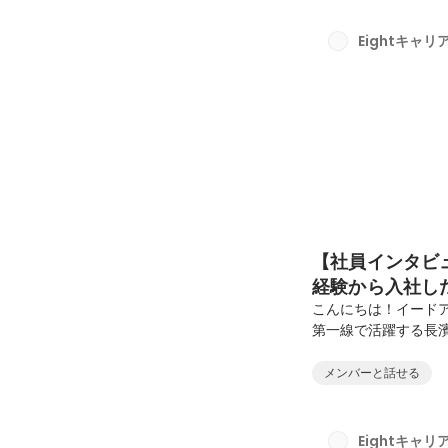
ひ最後までご覧くだ
ようなお仕事をされ
Eightキャ
さい。本田： 前職は
験...
【社員インタビ
経験から入社し
成長とチームの
こんにちは！イード
第一線で活躍する長
を行いました。お二
果を上げています。
メンバーと話せる
いや会社のリアルな
はよろしくお願いし
いますが、まずは前
Eightキャ