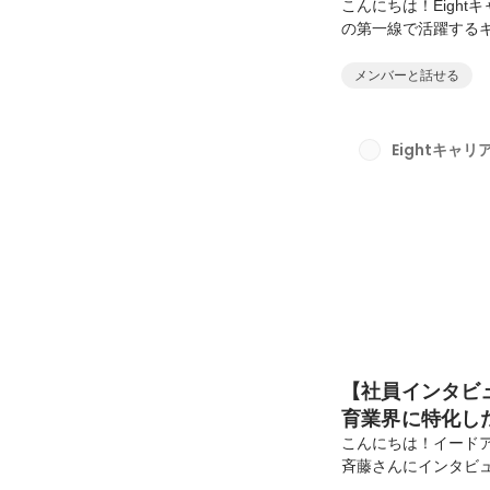
こんにちは！Eigh
の第一線で活躍する
した！ 前職の信用金
リア（旧：イードア
メンバーと話せる
ア、コンサルタント
なくす」という哲学
だきました！―本日は
Eightキャ
にご入社されています
【社員インタビ
育業界に特化し
りがい
こんにちは！イード
斉藤さんにインタビ
候補者双方を担当す