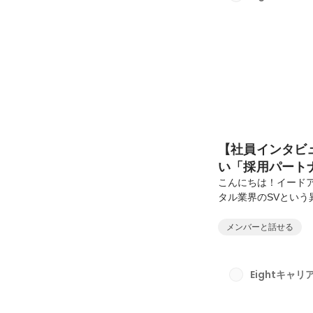
けますか？長濱谷：
し、...
【社員インタビ
い「採用パート
こんにちは！イード
タル業界のSVとい
です。本インタビュ
覚悟”があれば、未
メンバーと話せる
しいです。――本日
アから教えてくださ
でした。率直に「稼
Eightキャ
たかった、あとは新
バ...