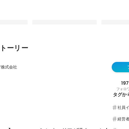
トーリー
】組織として
【対談インタビュー】
【社員インタビ
からこそ迫る、
Sansan×Eightキャリアが描く、AI
き合うからこ
リア株式会社
に込められた想
と人の力で日本のキャリアインフラ
Eightキャ
最新順で表示
最新順で表示
を再定義する未来
語る伴走哲学
197
フォロ
タグか
社員
経営