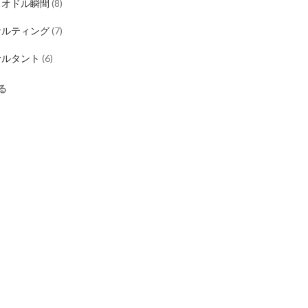
ロオドル瞬間
(
8
)
サルティング
(
7
)
サルタント
(
6
)
る