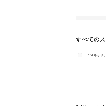
すべてのス
【社長インタビュー
50名を超えた今だ
Eightキャ
イードアの経営理念
固定された投稿
いとは？