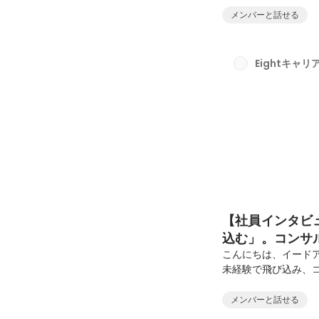
これまでのキャリア
メンバーと話せる
アルな雰囲気につい
願いします！ 異業
で何をされていたか
Eightキャ
創生事業を行うベン
で...
【社員インタビ
込む」。コンサ
「機会創出」の
こんにちは、イード
未経験で飛び込み、
て社内の表彰制度「
体験談を伺いました
メンバーと話せる
や、当社のコンサル