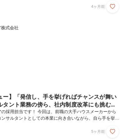
、イードアに入社した理由、仕事のやりがいや教育チームのリ
4ヶ月前
て、たっぷりと語っていただきました！――本日はよろしくお
種から未経験でイードアにご入社されていますが、まずは前職
、そして転職のきっかけを教えていただけますか？前職は地方
リア株式会社
チャー企業で、高知県で教育事業に携わっていました。その町
ュー】「発信し、手を挙げればチャンスが舞い
ルタント業務の傍ら、社内制度改革にも挑む
姿勢
アの採用担当です！ 今回は、前職の大手ハウスメーカーから
コンサルタントとしての本業に向き合いながら、自ら手を挙げ
イードアアワード」の改革プロジェクトを牽引した本田さんの
。イードアという会社が持つ「挑戦を後押しするカルチャー」
5ヶ月前
タントのリアルな働き方が伝わる内容になっていますので、ぜ