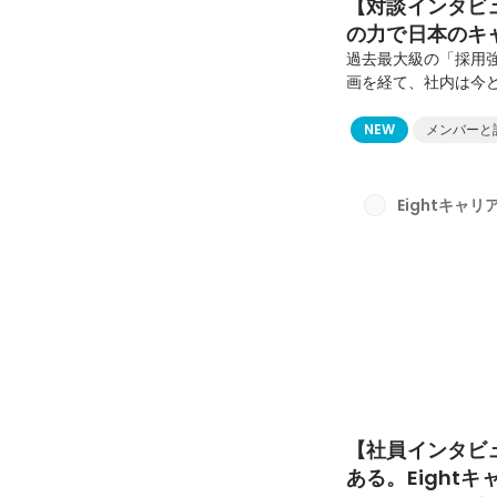
【対談インタビュ
の力で日本のキ
過去最大級の「採用強
画を経て、社内は今
仲間が足りていませ
化モード」に突入して
NEW
メンバーと
ーザー層に対して、
には、組織を今の何
と人に寄り添うキャ
Eightキャ
すぐ動かなければなりま
【社員インタビ
ある。Eight