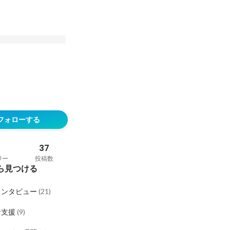
ュー】“人間味”に向
そ介在価値がある。
フォローする
リアのコンサルタントが
37
ワー
投稿数
ら見つける
インタビュー
(
21
)
者支援
(
9
)