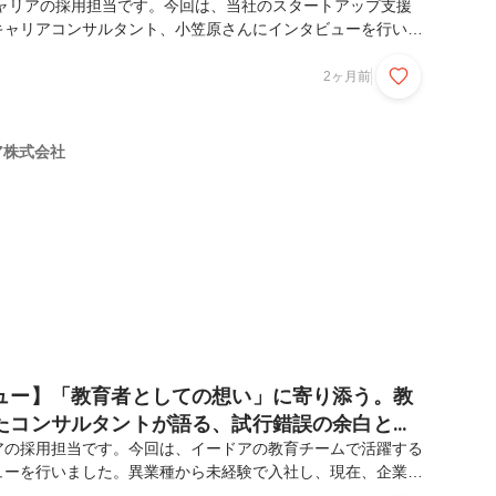
tキャリアの採用担当です。今回は、当社のスタートアップ支援
キャリアコンサルタント、小笠原さんにインタビューを行いま
庫というご経験を経て、当時30名規模の混沌としたEightキャ
）へ全くの未経験で飛び込んだ小笠原さん。これまでのキャリ
2ヶ月前
に挑戦してぶつかった壁と、それを乗り越えた「解釈の余地を
、さらには本質的な意思決定支援のリアルについて語っていた
よろしくお願いします！ 異業種から未経験でEightキャリア
リア株式会社
が、まずは前職で何をされていたか教えて...
ュー】「教育者としての想い」に寄り添う。教
たコンサルタントが語る、試行錯誤の余白とや
アの採用担当です。今回は、イードアの教育チームで活躍する
ューを行いました。異業種から未経験で入社し、現在、企業と
る両面コンサルタントとして素晴らしい成果を上げています。