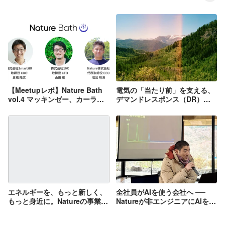
【Meetupレポ】Nature Bath
電気の「当たり前」を支える、
vol.4 マッキンゼー、カーライ
デマンドレスポンス（DR）と
ル、三井物産出身。海外MBA卒
は？
の彼らが語る「ベンチャーで働
く魅力」
エネルギーを、もっと新しく、
全社員がAIを使う会社へ ──
もっと身近に。Natureの事業開
Natureが非エンジニアにAIを広
発という仕事
げている「やり方」