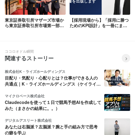
東京証券取引所マザーズ市場か
【採用現場から】「採用に勝つ
ら東京証券取引所市場第一部へ
ためのKPI設計」を一冊にまと
市場変更
め、Kindleで出版します
ココロオドル瞬間
関連するストーリー
株式会社K・ライズホールディングス
目配り・気配り・心配りとは？仕事ができる人の
共通点｜K・ライズホールディングス（ケイライ
ズ)
マイクロベース株式会社
Claudecodeを使って１日で競馬予想AIを作成して
みた（まさかの結果に。。）
デジタルアスリート株式会社
あなたは右脳派？左脳派？腕と手の組み方で思考
の癖を学ぶ