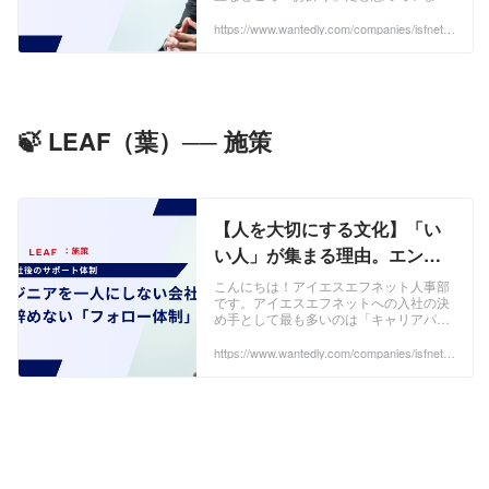
イエスエフネット
んか。採用ページにきれいな言葉が並ん
でいても、現場に入ってみたら「なんか
https://www.wantedly.com/companies/isfnet4/
post_articles/1049807
違う」。そん...
🍃 LEAF（葉）── 施策
【人を大切にする文化】「い
い人」が集まる理由。エンジ
ニアを孤独にさせないフォロ
こんにちは！アイエスエフネット人事部
です。アイエスエフネットへの入社の決
ーのカタチ | 株式会社アイエス
め手として最も多いのは「キャリアパ
エフネット
ス」、その次に多いのが「採用担当の対
応や人柄」です。人に寄り添う姿勢や、
https://www.wantedly.com/companies/isfnet4/
post_articles/1055648
長くサポートして...