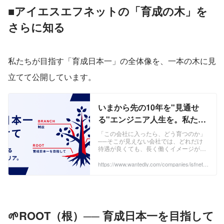
■アイエスエフネットの「育成の木」を
さらに知る
私たちが目指す「育成日本一」の全体像を、一本の木に見
立てて公開しています。
いまから先の10年を"見通せ
る"エンジニア人生を。私たち
が「育成日本一」を目指す理
「この会社に入ったら、どう育つのか」
──そこが見えない会社では、どれだけ
由 | 株式会社アイエスエフネッ
待遇が良くても、長く働くイメージが持
ト
てない。根（ROOT）は「育成日本一を
目指す」という会社の覚悟。幹
https://www.wantedly.com/companies/isfnet4/
post_articles/1049800
（TRUNK）は揺る...
🌱ROOT（根）── 育成日本一を目指して