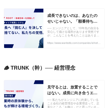
成長できないのは、あなたの
せいじゃない。「順番待ち」
をなくし、育成日本一を目指
── エンジニアとして、10年先の自分を
安心して描ける場所があります突然です
して。 | 株式会社アイエスエフ
が、こんなことを考えたことはありませ
ネット
んか。💭 このままのスキルで、35歳を超
えても通用するのだろうか......💭 同じ
https://www.wantedly.com/companies/isfnet4/
post_articles/1049802
現...
🪵 TRUNK（幹）── 経営理念
見守るとは、放置することで
はない。成長に向き合うエン
ジニアの人生に介在し続ける
── 私たちがエンジニアに約束している
こと会社の経営理念や企業理念って、正
私たちのスタンス | 株式会社ア
直なところ「お飾り」だと思っていませ