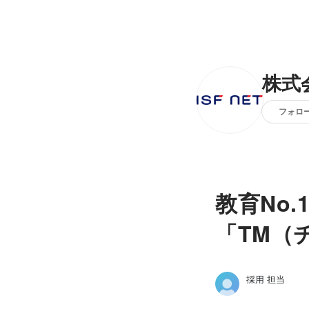
株式
フォロ
教育No
「TM（
採用 担当