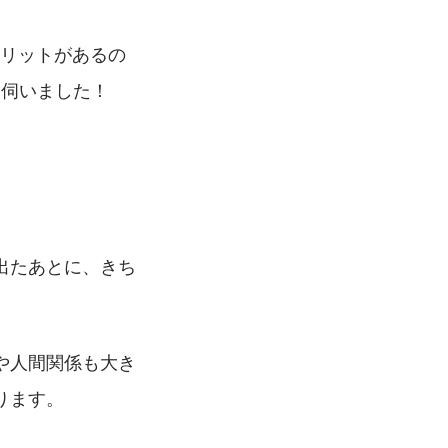
メリットがあるの
を伺いました！
出たあとに、きち
や人間関係も大き
ります。