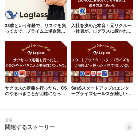
33歳という年齢で、リスクを負
入社を決めた本音！元リクルー
ってまで、プライム上場企業
ト社員が、ログラスに惹かれて
Sansanから、スタートアップ
いった要因は選考方法にあった
企業に転職した理由とは
サクセスの定義を行ったら、CS
SaaSスタートアップのエンタ
のやるべきことが明確になった
ープライズセールスが難しいと
話
思ったら見て欲しい話
営業
関連するストーリー