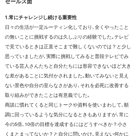
セールス面
1.常にチャレンジし続ける重要性
日々の生活が一定ルーティン化しており､全くやったこと
の無いことに挑戦するのは久しぶりの経験でした｡テレビ
で見ているときは正直そこまで難しくないのでは？と少し
思っていましたが､実際に挑戦してみると普段テレビでみ
ている芸人さんたちと自分たちには形容できないほど大き
な差があることに気付かされました｡動いてみないと見え
ない景色や自分の至らなさがあり､それを必死に改善する
取り組みができたことは有意義でした｡
商談に慣れてくると同じトークや資料を使いまわして､順
調に回っているような気分になるときもありますが､常に
今の5倍､10倍の目標を達成するにはどうすべきか？小さ
くまとまってないか？と自分に問いかけ､見えない何かに