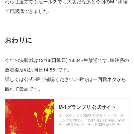
れらは漫才でもセールスでも大切だなあと今回のM-1出場
で再認識できました｡
おわりに
今年の決勝戦は12/18(日曜日) 18:34~生放送です｡準決勝の
敗者復活戦は同日14:55~です｡
詳しくは公式HPご確認ください｡HPでは一回戦ネタから
観れて最高です｡
M-1グランプリ 公式サイト
M-1グランプリ2022 公式サイト「M-1グ
ランプリ2022」 12月18日(日)午後6時34
分～ABCテレビ・テレビ朝日系列生放
送！敗者復活戦は午後2時55分～