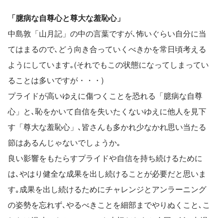
「臆病な自尊心と尊大な羞恥心」
中島敦「山月記」の中の言葉ですが､怖いぐらい自分に当
てはまるので､どう向き合っていくべきかを常日頃考える
ようにしています｡(それでもこの状態になってしまってい
ることは多いですが・・・)
プライドが高いゆえに傷つくことを恐れる「臆病な自尊
心」と､恥をかいて自信を失いたくないゆえに他人を見下
す「尊大な羞恥心」､皆さんも多かれ少なかれ思い当たる
節はあるんじゃないでしょうか｡
良い影響をもたらすプライドや自信を持ち続けるために
は､やはり健全な成果を出し続けることが必要だと思いま
す｡成果を出し続けるためにチャレンジとアンラーニング
の姿勢を忘れず､やるべきことを細部までやりぬくこと､こ