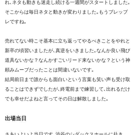
れ､ネタも動きも迷走し続ける一週間がスタートしました｡
そこからは毎日ネタと動きが変わりました｡もうブレッブ
レですね｡
売れてない時こそ基本に立ち返ってやるべきことをやれと
新卒の頃習いましたが､真逆をいきました｡なんか良い飛び
道具ないかな？なんかすごいリード来ないかな？という神
頼みムーブだったことは間違いないです｡
結局前日まで誰からも面白いという言葉も笑い声も受け取
ることはできずでしたが､終電前まで練習して､出れるだけ
でも幸せだよねと言ってその日は解散しました｡
出場当日
さあいよいよ当日です｡渋谷のシダックスホールに赴き、