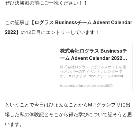
ぜひ決勝戦の前にご一読ください！！
この記事は
【ログラス Businessチーム Advent Calendar 
2022】
の12日目にエントリーしています！
株式会社ログラス Businessチ
ーム Advent Calendar 2022 -
Adventar
株式会社ログラスでビジネスサイドを担
うメンバーのアドベントカレンダーで
す。 ▼ログラス ProductチームAdvent
Calendar 2022はこちら
https://qiita.com/advent-
https://adventar.org/calendars/8020
calendar/2022/loglass
ということで今日はひょんなことからM-1グランプリに出
場した私の体験記とそこから得た学びについて記そうと思
います。