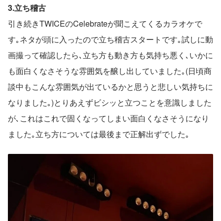
3.立ち稽古
引き続きTWICEのCelebrateが聞こえてくるカラオケで
す｡ネタが頭に入ったので立ち稽古スタートです｡試しに動
画撮って確認したら､立ち方も動き方も気持ち悪く､いかに
も面白くなさそうな雰囲気を醸し出していました｡(日頃商
談中もこんな雰囲気が出ているかと思うと悲しい気持ちに
なりました｡)とりあえずビシッと立つことを意識しました
が､これはこれで固くなってしまい面白くなさそうになり
ました｡立ち方については最後まで正解出ずでした｡