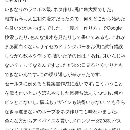
いきなりのラスボス級､ネタ作り｡兎に角大変でした。
相方も私も人生初の漫才だったので、何をどこから始めた
ら良いのかさっぱりでした。「漫才　作り方」でGoogle
検索したり､色んな漫才を見たりして書いてみるも､これが
まあ面白くない｡サイゼのドリンクバーをお供に試行錯誤
しながら数ネタ作って､書いたその日は「あれ､良いんじゃ
ない？」ってなるんですよ｡ただ次の日見るとくすりとも
できないんです｡この繰り返しが辛かったです｡
セールスに例えると提案書作成に近いです｡こういうこと
を伝えたいというぼんやりした気持ちはありつつも､何か
ピンとこないし､構成もデザインも納得いかない｡でも作ら
なきゃ進まないのループをネタ作りでも味わいました｡
色んな方からアドバイスを貰い､メロンソーダ20杯､パス
タとドリアを5皿ずつくらい食べた頃､ネタ合わせに移り