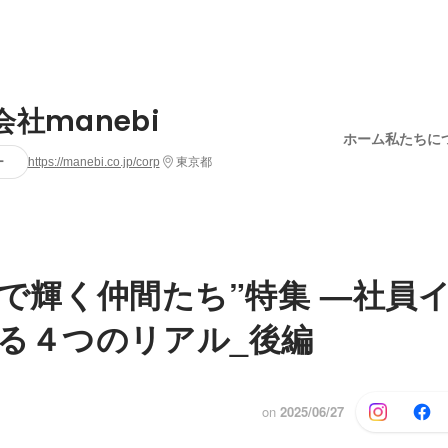
社manebi
ホーム
私たちに
ー
https://manebi.co.jp/corp
東京都
ebiで輝く仲間たち”特集 —社員
る４つのリアル_後編
on
2025/06/27