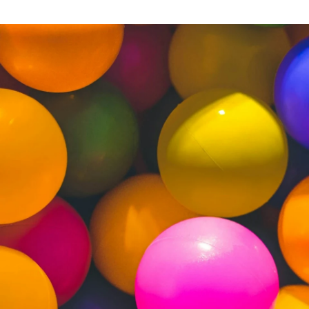
堂前 晋平
株式会社manebi / その他