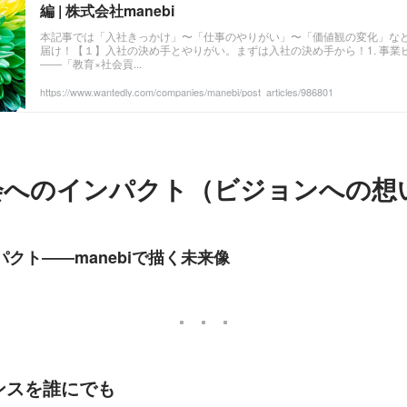
編 | 株式会社manebi
本記事では「入社きっかけ」〜「仕事のやりがい」〜「価値観の変化」など
届け！【１】入社の決め手とやりがい。まずは入社の決め手から！1. 事業
――「教育×社会貢...
https://www.wantedly.com/companies/manebi/post_articles/986801
会へのインパクト（ビジョンへの想
パクト――manebiで描く未来像
ャンスを誰にでも