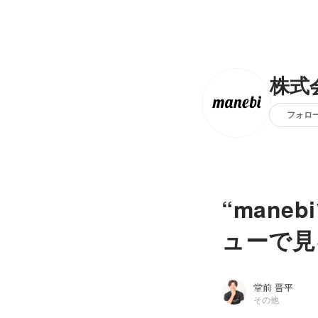
株式会
フォロ
“man
ューで見
堂前 晋平
その他