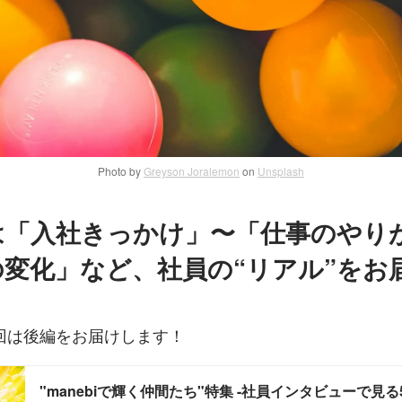
Photo by
Greyson Joralemon
on
Unsplash
は「入社きっかけ」〜「仕事のやり
の変化」など、社員の“リアル”をお
回は後編をお届けします！
"manebiで輝く仲間たち"特集 -社員インタビューで見