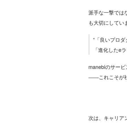
派手な一撃では
も大切にしてい
「良いプロダ
「進化したe
manebiのサ
――これこそが
次は、キャリア