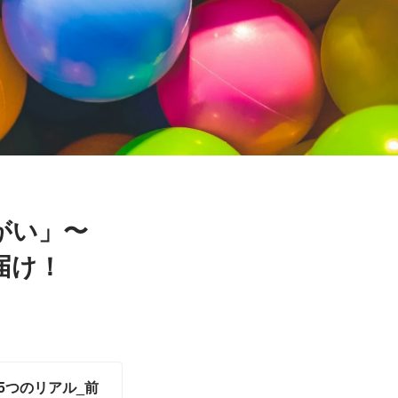
がい」〜
届け！
る5つのリアル_前