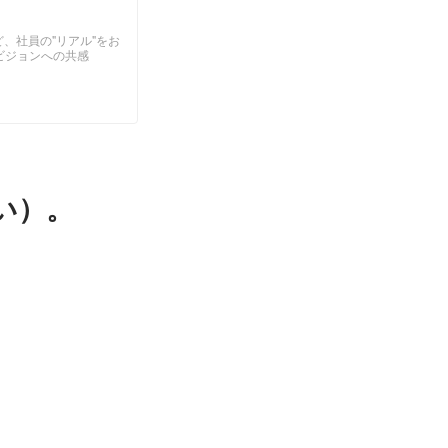
、社員の"リアル"をお
ビジョンへの共感
い）。