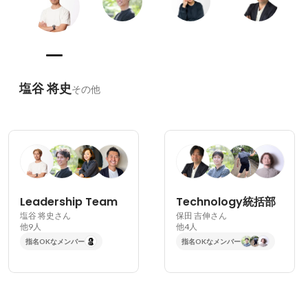
塩谷 将史
その他
Leadership Team
Technology統括部
塩谷 将史さん
保田 吉伸さん
他9人
他4人
指名OKなメンバー
指名OKなメンバー