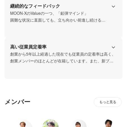
継続的なフィードバック
MOON-XのValueの一つ、「鉛弾マインド」

困難な状況に直面しても、立ち向かい前進し続ける

逆境だけど、解決する糸口すら見えない。そんな時は肚を
据えて、粘り強く打ち手を繰り出し続けるしかない。そう
すれば"必ず"光は見えてくる。
高い従業員定着率
創業から5年以上経過した現在でも従業員の定着率は高く、
創業メンバーのほとんどが在籍しています。また、新ブラ
ンドの統合を経ても、この定着率はあまり変動しません。
メンバー
もっと見る