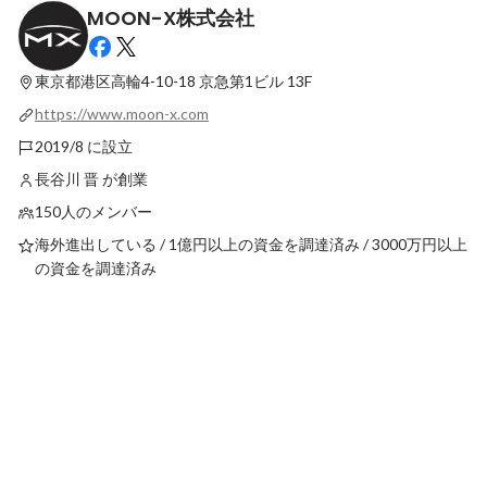
MOON-X株式会社
ライブにペンライト!?社内でフェスを開催
CX×Creativeの連
しちゃいました！〜2024年夏MOON-Xグル
向の次世代ブランディ
ープ全社集会レポート〜
東京都港区高輪4-10-18
京急第1ビル 13F
最新順で表示
最新順で表示
https://www.moon-x.com
2019/8 に設立
長谷川 晋 が創業
150人のメンバー
海外進出している / 1億円以上の資金を調達済み / 3000万円以上
の資金を調達済み