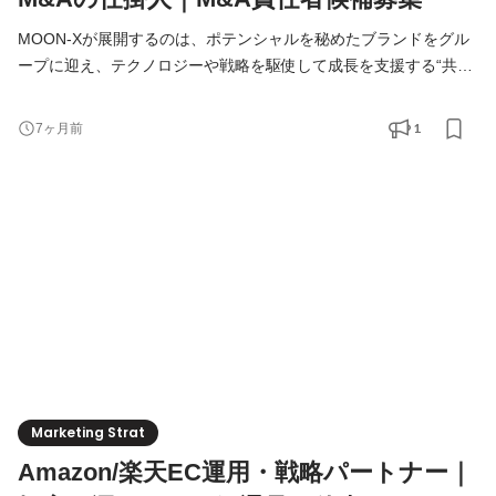
MOON-Xが展開するのは、ポテンシャルを秘めたブランドをグル
ープに迎え、テクノロジーや戦略を駆使して成長を支援する“共創
型M&A”。子育てへの共感から生まれたベビー＆マタニティブラン
ド「ケラッタ」、ヒツジを数える間もなく眠る環境を目指す「ヒ
1
7ヶ月前
ツジのいらない枕」、猫のために尽くす生活用品ブランドの「猫
壱」など、多彩な企業が続々とグループにジョインしています。
今回は事業開発室（BizDev）において、共創型M&Aプロジェク
Marketing Strat
Amazon/楽天EC運用・戦略パートナー｜