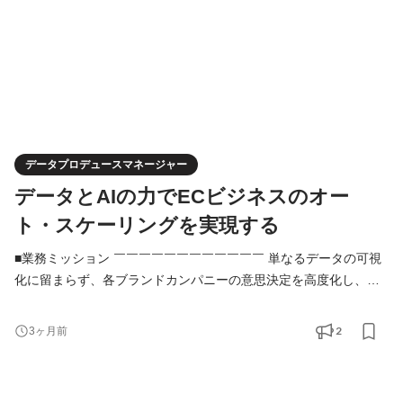
データプロデュースマネージャー
データとAIの力でECビジネスのオー
ト・スケーリングを実現する
■業務ミッション ￣￣￣￣￣￣￣￣￣￣￣￣ 単なるデータの可視
化に留まらず、各ブランドカンパニーの意思決定を高度化し、デ
ータ利活用の戦略立案からAIによる実装・自動化まで、データマ
ネジメントの全工程をリードすることがこのポジションの業務ミ
2
3ヶ月前
ッションです。 【具体的な注力テーマ】 ▶データドリブンな基盤
構築と可視化： 各ブランド・各ファンクションの散在するデータ
を統合し、ビジネスの「今」をリアルタイムに把握で