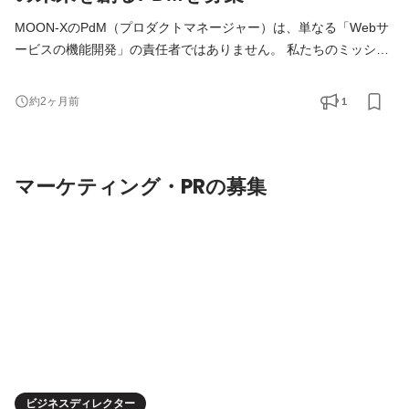
MOON-XのPdM（プロダクトマネージャー）は、単なる「Webサ
ービスの機能開発」の責任者ではありません。 私たちのミッショ
ンは、急速にスケールするEC/D2C事業の技術的・構造的な課題を
特定し、「テクノロジーの力で、事業が勝手に成長し続ける仕組
1
約2ヶ月前
み」を構築すること。 EC/D2Cビジネスの上流工程からコミット
し、事業課題の抽出、システム設計・開発、そして運用改善まで
を一気通貫でリードする。事業とテクノロジーの両輪を回し、
マーケティング・PRの募集
MOON-Xの
ビジネスディレクター