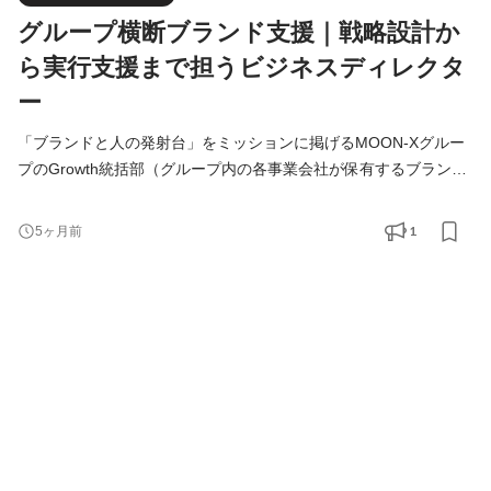
グループ横断ブランド支援｜戦略設計か
ら実行支援まで担うビジネスディレクタ
ー
「ブランドと人の発射台」をミッションに掲げるMOON-Xグルー
プのGrowth統括部（グループ内の各事業会社が保有するブランド
を支援するグループ横断の組織)にて、各ブランドの売上と利益の
最大化における課題を発見し、戦略設計から実行までを行ってい
1
5ヶ月前
ただく、Business Directorを募集します。 ■期待している役割 1)
戦略立案 -事業戦略の策定（-グループ内の各事業会社の
CEO/COO/ブランドマネージャーと連携） -マーケティング戦略の
立案〜実行ま