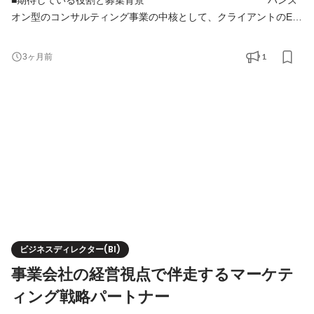
オン型のコンサルティング事業の中核として、クライアントのEC
領域の事業成長を牽引することがミッションです。 主にクライア
ントのEC事業全体の成長を担うパートナーとして、売上・利益の
1
3ヶ月前
最大化に向けた意思決定と実行をリードしていただきます。 市場
環境や顧客データ、チャネル特性を踏まえて事業構造を捉え直
し、自社EC・モールを含む複数チャネルにおける成長機会
ビジネスディレクター(BI)
事業会社の経営視点で伴走するマーケテ
ィング戦略パートナー