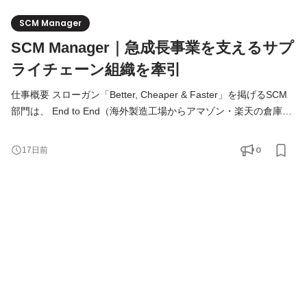
SCM Manager
SCM Manager｜急成長事業を支えるサプ
ライチェーン組織を牽引
仕事概要 スローガン「Better, Cheaper & Faster」を掲げるSCM
部門は、 End to End（海外製造工場からアマゾン・楽天の倉庫ま
で）のサプライチェーンにおける「販売・発注・生産・品質・在
庫・倉庫・配送」を管理してカスタマーに高品質な商品をタイム
0
17日前
リーにお届けし、且つコスト削減と在庫の適正化をミッションと
しています。 当ポジションにおいては、オペレーションを「止め
ない」「荒らさない」「改善し続ける」こと。顧客体験（CX）と
現場