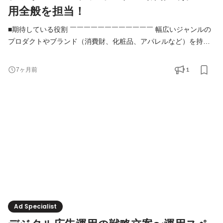
用全般を担当！
■期待している役割 ￣￣￣￣￣￣￣￣￣￣￣￣ 幅広いジャンルの
プロダクトやブランド（消費財、化粧品、アパレルなど）を持つ
様々なナショナルクライアントの戦略パートナーとして、デジタ
ルマーケティングによって売上拡大・課題解決を”事業会社の経営
1
7ヶ月前
視点”で提案し、デジタル広告やCRMなどの戦略・方針を立案し、
運用ディレクション・予実管理などをしていただきます。 ※ご経
験に合わせて業務内容や役割は調整が可能です。 ■
Ad Specialist