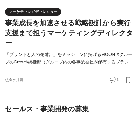
マーケティングディレクター
事業成長を加速させる戦略設計から実行
支援まで担うマーケティングディレクタ
ー
「ブランドと人の発射台」をミッションに掲げるMOON-Xグルー
プのGrowth統括部（グループ内の各事業会社が保有するブランド
を支援するグループ横断の組織)にて、グループ会社運営ブランド
の自社ECを中心としたマーケティングにおけるリード業務をお任
1
5ヶ月前
せします。 ■期待している役割 各ブランドにおける自社ECの売
上/利益の拡大がミッションです。広告運用、インフルエンサーや
アフィリエイト施策などのプロモーション、SNS活用、商品企画
セールス・事業開発の募集
を