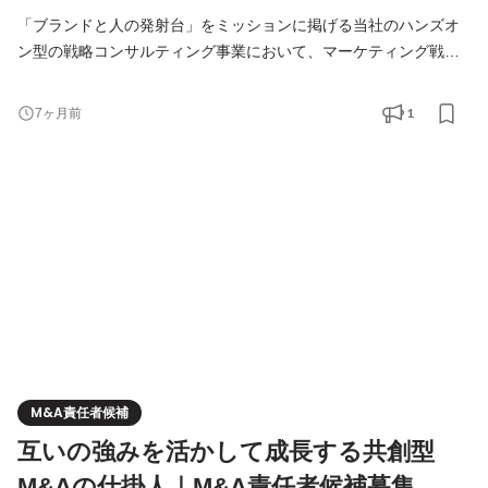
「ブランドと人の発射台」をミッションに掲げる当社のハンズオ
ン型の戦略コンサルティング事業において、マーケティング戦略
立案の領域を担当いただきます。 ▢Brand Innovation事業部と
は？▢ 弊社コンサルティング事業部では、自社ブランド運営で培
1
7ヶ月前
った知見・ノウハウをもとに、クライアントの多様な事業課題を
解決するためのハンズオン型のコンサルティング事業を中心に展
開しており、マーケティング戦略の立案、ブランドコンセプト
M&A責任者候補
互いの強みを活かして成長する共創型
M&Aの仕掛人｜M&A責任者候補募集