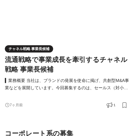
チャネル戦略 事業長候補
流通戦略で事業成長を牽引するチャネル
戦略 事業長候補
▍業務概要 当社は、ブランドの発展を使命に掲げ、共創型M&A事
業などを展開しています。今回募集するのは、セールス（対小売
業・卸売）の責任者候補として、営業戦略の立案・実行を通じて
事業成長をリードしていただける方です。（レポートライン：セ
1
7ヶ月前
ールスチャネルチーム事業長） 現在、主な販路はモールECを中心
としていますが、今後はオフラインや海外展開も含め、事業成長
を多面的に加速させることが期待されています。 各グル
コーポレート系の募集