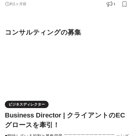
庫・配送」を管理してカスタマーに高品質な商品をタイムリーに
1
約1ヶ月前
お届けし、且つコスト削減と在庫の適正化をミッションとしてい
ます。 当ポジションにおいては、オペレーションを「止めない」
「荒らさない」「改善し続ける」こと。顧客体験（CX）と現場実
コンサルティングの募集
務の両立
ビジネスディレクター
Business Director | クライアントのEC
グロースを牽引！
■期待している役割と募集背景 ￣￣￣￣￣￣￣￣￣￣￣￣ ハンズ