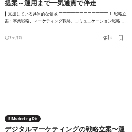
提案～運用まで一気通貫で伴走
▍支援している具体的な領域 ￣￣￣￣￣￣￣￣￣￣￣￣ 1. 戦略立
案：事業戦略、マーケティング戦略、コミュニケーション戦略の
策定 2. ビジネス支援：商品開発。消費者調査、ブランド認知獲
得、EC顧客獲得、モール支援、クリエイティブ制作 3. テック領
1
7ヶ月前
域の構築・運用：DX推進、システム構築、UI/UX改善 4. グローバ
ルビジネス支援：日本市場進出の事業戦略策定、ECを中心とした
実行支援 5. MOON-X自社ブランド支援：ブランド認知獲得、自社
EC
BIMarketing Dir
デジタルマーケティングの戦略立案〜運