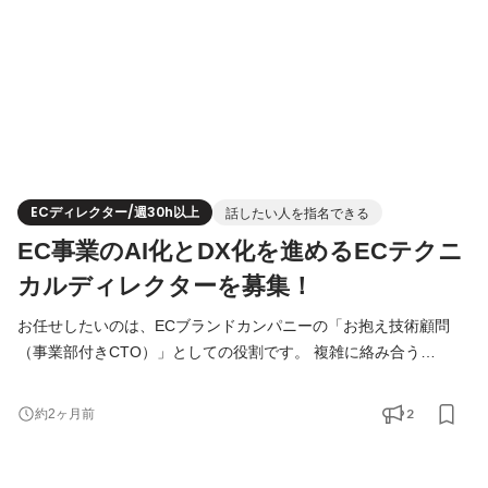
ECディレクター/週30h以上
話したい人を指名できる
EC事業のAI化とDX化を進めるECテクニ
カルディレクターを募集！
お任せしたいのは、ECブランドカンパニーの「お抱え技術顧問
（事業部付きCTO）」としての役割です。 複雑に絡み合う
EC/D2Cビジネスの現場に入り込み、ブランドの経営陣や現場メン
バーと並走しながら、技術の力で事業を圧倒的にスケールさせる
2
約2ヶ月前
仕組みを創り上げてください。 ▍ 3つのコア・ミッション 1. ビジ
ネスの課題を、テクノロジーの言葉に翻訳する ブランドのCEOや
現場のリーダーから「成し遂げたいこと」や「困りごと」をヒア