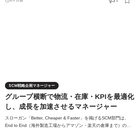
1
6ヶ月前
から推進。単なる契約審査に留まらず、事業成長を前提としたス
キーム設計・リスク整理・意思決定支援まで一気通貫で担当いた
だきます。 日本・海外を問わず、当社における「海外法務・グロ
ー
SCM戦略企画マネージャー
グループ横断で物流・在庫・KPIを最適化
し、成長を加速させるマネージャー
スローガン「Better, Cheaper & Faster」を掲げるSCM部門は、
End to End（海外製造工場からアマゾン・楽天の倉庫まで）のサ
プライチェーンにおける「販売・発注・生産・品質・在庫・倉