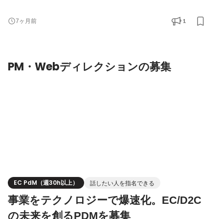
おいて、クリエイティブ戦略立案〜制作ディレクションを担当い
ただきます。 ▍期待している役割 ──────────────── 幅広
1
7ヶ月前
いジャンルのプロダクトやブランド（消費財、化粧品、アパレル
など）を持つ様々なナショナルクライアントの戦略パートナーと
して、単なる制作進行ではなく、ビジネスゴール（
PM・Webディレクションの募集
EC PdM（週30h以上）
話したい人を指名できる
事業をテクノロジーで爆速化。EC/D2C
の未来を創るPDMを募集