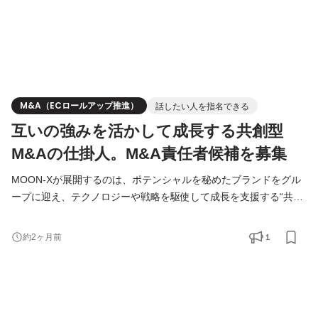
M&A（ECロールアップ推進）
話したい人を指名できる
互いの強みを活かして成長する共創型
M&Aの仕掛人。M&A責任者候補を募集
MOON-Xが展開するのは、ポテンシャルを秘めたブランドをグル
ープに迎え、テクノロジーや戦略を駆使して成長を支援する“共創
型M&A”。 ベビー＆マタニティブランド「ケラッタ」、ヒツジを
数える間もなく眠る環境を目指す「ヒツジのいらない枕」、猫の
1
約2ヶ月前
ために尽くす生活用品ブランドの「猫壱」など、多彩な企業が
続々とグループにジョインしています。 今回は、事業開発室
（BizDev）において、共創型M&Aプロジェクトをリードしていく
ポジ