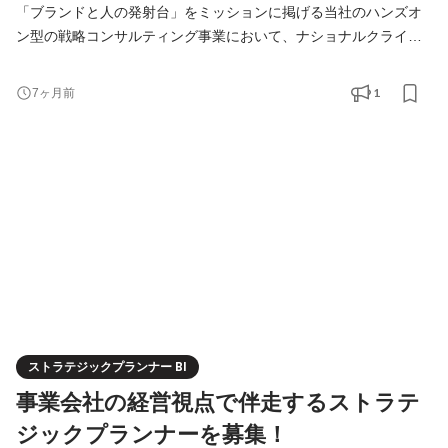
「ブランドと人の発射台」をミッションに掲げる当社のハンズオ
ン型の戦略コンサルティング事業において、ナショナルクライア
ントの「戦略パートナー」として、本質的な課題解決と売上成長
をリードしていただきます。 マーケティング戦略の立案から実行
1
7ヶ月前
フェーズにおけるディレクション、顧客との伴走、予実・KPI管理
まで、Business Directorとしてプロジェクト全体を統括するポジ
ションです。 施策実行においては、アライアンスパートナー
ストラテジックプランナー BI
事業会社の経営視点で伴走するストラテ
ジックプランナーを募集！