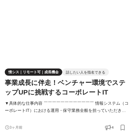
計〜運用の統括） 2）統制の実装・定着のリード • 各部門・各事
業責任者と連携した統制導入のリード • 業務フロー
情シス｜リモート可｜成長機会
話したい人を指名できる
事業成長に伴走！ベンチャー環境でステ
ップUPに挑戦するコーポレートIT
▼具体的な仕事内容 ￣￣￣￣￣￣￣￣￣￣￣￣ 情報システム（コ
ーポレートIT）における運用・保守業務全般を担っていただきま
す。 企業の成長に伴い、刻々と変化するIT環境を支え、「従業員
が最もパフォーマンスを発揮できるIT基盤」を構築・維持するこ
4
3ヶ月前
とがミッションです。 入社後はご経験に合わせて業務をお任せし