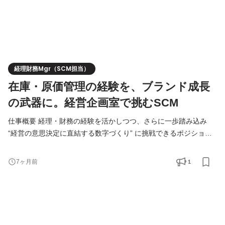
経理財務Mgr（SCM担当）
在庫・原価管理の経験を、ブランド成長
の武器に。経営企画室で挑むSCM
仕事概要 経理・財務の経験を活かしつつ、さらに一歩踏み込み
“経営の意思決定に直結する数字づくり” に挑戦できるポジション
です。 今回募集するのは、経営企画室に新設される SCM担当。
製造から物流、販売に至るまでのサプライチェーン全体を、財務
1
7ヶ月前
視点で分析・改善し、事業成長を支える役割を担います。 ミッシ
ョンは、MOON-Xグループが展開する多彩なブランドの成長を、
“数字の力で後押しすること”。 具体的には、製造原価や物