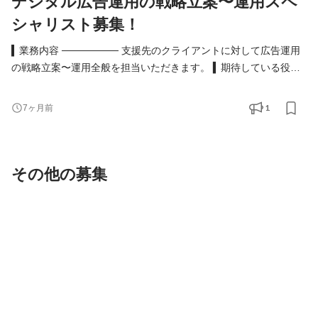
デジタル広告運用の戦略立案〜運用スペ
シャリスト募集！
▍業務内容 ──────── 支援先のクライアントに対して広告運用
の戦略立案〜運用全般を担当いただきます。 ▍期待している役割
￣￣￣￣￣￣￣￣￣￣￣￣ ナショナルクライアントの広告運用ス
ペシャリストとして、広告運用の戦略立案〜実行・改善を主導す
1
7ヶ月前
るとともに、運用設計・KPI設計・改善プロセスの最適化を通じ
て、事業部全体の広告運用品質を引き上げていただきます。 単な
る実務担当ではなく、再現性のある運用の型をチ
その他の募集