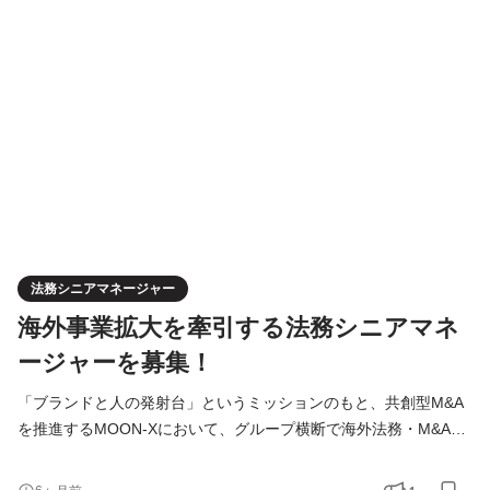
んでいただきます。 将来的には段階的に、管理会計・連結決算・
監査対応・M&A後の経理PMI、スキルや希望により幅広くお任せ
したいと考えています。 「会計処理」「経理」の枠を超えて、
法務シニアマネージャー
海外事業拡大を牽引する法務シニアマネ
ージャーを募集！
「ブランドと人の発射台」というミッションのもと、共創型M&A
を推進するMOON-Xにおいて、グループ横断で海外法務・M&A・
ガバナンス体制の構築を担っていただきます。 国内外の子会社・
事業部と並走しながら、海外展開・越境ビジネス・M&Aを法務面