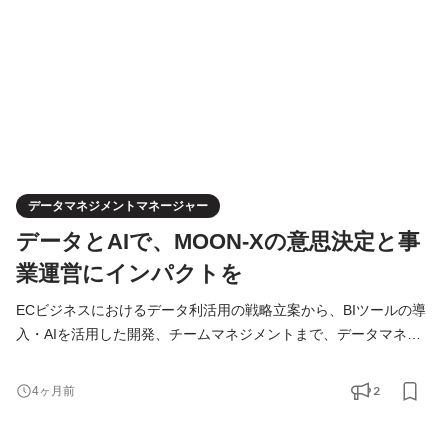
リン
データマネジメントマネージャー
データとAIで、MOON-Xの意思決定と事
業運営にインパクトを
ECビジネスにおけるデータ利活用の戦略立案から、BIツールの導
入・AIを活用した開発、チームマネジメントまで、データマネジ
メントの全工程を一気通貫でお任せします。 ■具体的な仕事内容
￣￣￣￣￣￣￣￣￣￣￣￣ 1. ビジネス要求定義・要件定義 ・事業
2
4ヶ月前
責任者、COO、SCM担当などのステークホルダーへのヒアリング
を通じた課題抽出 ・現状（As-Is）の分析と理想（To-Be）の定義