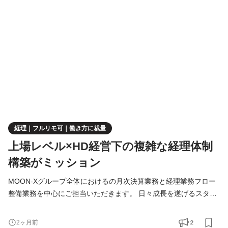
ます。未経験の領域についてもチームで丁寧にサポートしますの
で、安心してステップアップできる環境です。 ▼スキ
経理｜フルリモ可｜働き方に裁量
上場レベル×HD経営下の複雑な経理体制
構築がミッション
MOON-Xグループ全体におけるの月次決算業務と経理業務フロー
整備業務を中心にご担当いただきます。 日々成長を遂げるスター
トアップの現場において、主体的に経理部の部長への提案や改善
案の発信、メンバーのマネジメントなど、主体的に業務に取り組
2
2ヶ月前