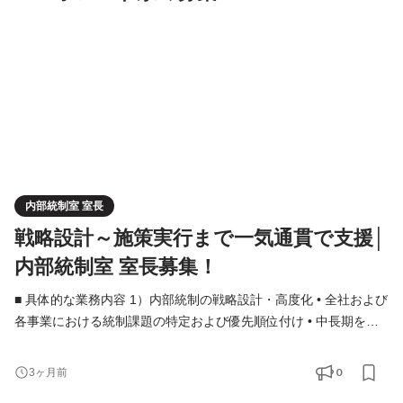
内部統制室 室長
戦略設計～施策実行まで一気通貫で支援│
内部統制室 室長募集！
■ 具体的な業務内容 1）内部統制の戦略設計・高度化 • 全社および
各事業における統制課題の特定および優先順位付け • 中長期を見
据えた内部統制の全体設計およびロードマップ策定 • 小売在庫事
業・コンサルティング事業における業務プロセスの再設計 • 全社
0
3ヶ月前
横断の統制方針・ルールの策定および高度化 • J-SOX対応（設