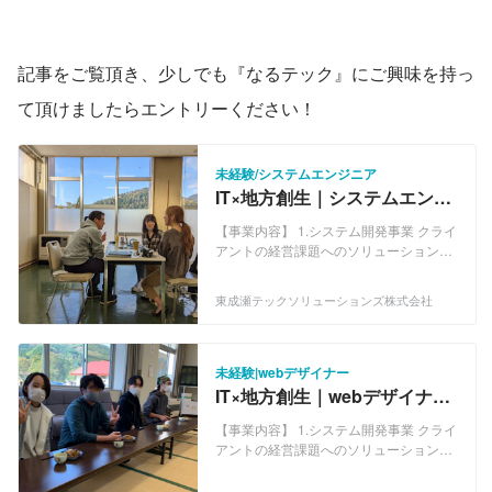
記事をご覧頂き、少しでも『なるテック』にご興味を持っ
て頂けましたらエントリーください！
未経験/システムエンジニア
IT×地方創生｜システムエンジ
ニア 経験ゼロの方を採用し
【事業内容】 1.システム開発事業 クライ
ます！
アントの経営課題へのソリューションと
なるシステムの受託開発や、システム開
発の支援を行います。 2.ITコンサルティ
東成瀬テックソリューションズ株式会社
ング事業 クライアントの抱える経営課題
を定義し、DX構想や計画策定、プロジェ
クトマネジメントやビジネスアナリシ
ス、ビッグデータアナリシスなど、解決
未経験|webデザイナー
に導く支援を行います。 3.クリエイティ
IT×地方創生｜webデザイナ
ブ制作事業 クライアントの新規プロダク
ー 経験ゼロの方を採用しま
トの企画制作や、オウンドメディア戦略
【事業内容】 1.システム開発事業 クライ
す！
の立案から実行など、Webデザインやラ
アントの経営課題へのソリューションと
イティング、ディレクションによる支援
なるシステムの受託開発や、システム開
を行います。 4.地方創生事業 行政業務効
発の支援を行います。 2.ITコンサルティ