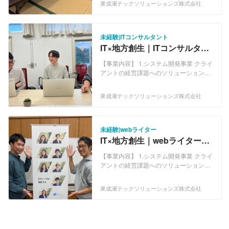
東成瀬テックソリューションズ株式会社
率化や、地域産業振興、住民利便性向上
ング事業 クライアントの抱える経営課題
など、私たちの住む東成瀬村の課題解決
を定義し、DX構想や計画策定、プロジェ
につながる事業を創出し、売上と利益を
クトマネジメントやビジネスアナリシ
もたらし、日本全体の地方創生のモデル
ス、ビッグデータアナリシスなど、解決
未経験|ITコンサルタント
ケースであり続けます。 ▼具体的な地方
に導く支援を行います。 3.クリエイティ
IT×地方創生｜ITコンサルタン
創生事業例 ・スマートグリッド、蓄電池
ブ制作事業 クライアントの新規プロダク
ト 経験ゼロの方を採用しま
マネジメントに関するシステム開発 ・地
トの企画制作や、オウンドメディア戦略
【事業内容】 1.システム開発事業 クライ
す！
熱、温泉熱、雪冷熱エネルギーの活用 ・
の立案から実行など、Webデザインやラ
アントの経営課題へのソリューションと
ホワイトデータセンター事業 ・地域特産
イティング、ディレクションによる支援
なるシステムの受託開発や、システム開
品宅配弁当事業 ・クロモジやトマトなど
を行います。 4.地方創生事業 行政業務効
発の支援を行います。 2.ITコンサルティ
東成瀬テックソリューションズ株式会社
村の特産品の加工、世界販売 ・小学校中
率化や、地域産業振興、住民利便性向上
ング事業 クライアントの抱える経営課題
学校向けプログラミング教室 ・介護事業
など、私たちの住む東成瀬村の課題解決
を定義し、DX構想や計画策定、プロジェ
者向け業務支援システム ・プライマリケ
につながる事業を創出し、売上と利益を
クトマネジメントやビジネスアナリシ
ア関連パーソナル情報共有システム ・電
もたらし、日本全体の地方創生のモデル
ス、ビッグデータアナリシスなど、解決
未経験|webライター
子図書館 ・高齢者、子育て世帯向けスマ
ケースであり続けます。 ▼具体的な地方
に導く支援を行います。 3.クリエイティ
IT×地方創生｜webライター
ート集合住宅 ・医療相談アプリ ・IoT、
創生事業例 ・スマートグリッド、蓄電池
ブ制作事業 クライアントの新規プロダク
経験ゼロの方を採用します！
AIを活用した超高効率農林水産業 などな
マネジメントに関するシステム開発 ・地
トの企画制作や、オウンドメディア戦略
【事業内容】 1.システム開発事業 クライ
ど これらに、研修が終わった皆さんと取
熱、温泉熱、雪冷熱エネルギーの活用 ・
の立案から実行など、Webデザインやラ
アントの経営課題へのソリューションと
り組みます。 【サステナビリティへの取
ホワイトデータセンター事業 ・地域特産
イティング、ディレクションによる支援
なるシステムの受託開発や、システム開
り組み】 なるテックは、地球環境・社
品宅配弁当事業 ・クロモジやトマトなど
を行います。 4.地方創生事業 行政業務効
発の支援を行います。 2.ITコンサルティ
東成瀬テックソリューションズ株式会社
会・経済活動という3つの観点すべてに
村の特産品の加工、世界販売 ・小学校中
率化や、地域産業振興、住民利便性向上
ング事業 クライアントの抱える経営課題
おいて「持続可能な状態」を実現する方
学校向けプログラミング教室 ・介護事業
など、私たちの住む東成瀬村の課題解決
を定義し、DX構想や計画策定、プロジェ
針で経営を行います。なるテックのビジ
者向け業務支援システム ・プライマリケ
につながる事業を創出し、売上と利益を
クトマネジメントやビジネスアナリシ
ネスは社会の持続可能性、地球環境の持
ア関連パーソナル情報共有システム ・電
もたらし、日本全体の地方創生のモデル
ス、ビッグデータアナリシスなど、解決
続可能性の両方に貢献し続けます。 1.東
子図書館 ・高齢者、子育て世帯向けスマ
ケースであり続けます。 ▼具体的な地方