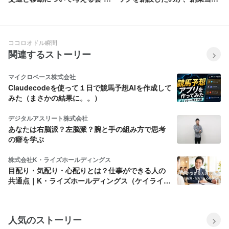
現します。 5.ガバナンス、コンプライア
日本で最大79万人不足すると推測されて
分たちで作りあげる交通-」を運
の話を聞いてみた！
ンスの強化 なるテックは、自治体から出
います。なるテックは都心で先端技術を
営しました！
資を受けた第三セクターとしての企業特
扱うパートナー企業と連携し、常にアッ
性を理解した上で、その社会的責任を果
プデートされた研修コンテンツを活用す
たし、企業価値の向上に努めます。その
ることで、ITのプロフェッショナルを輩
ココロオドル瞬間
ために、健全で透明性のある経営と、従
出し続けます。 4.働きがいのある職場づ
関連するストーリー
業員全員に対しての関連法規遵守のため
くり 従業員一人ひとりが能力を主体的に
の研修を徹底します。
磨き、最大限発揮し、自分らしく自由に
働くことができる職場づくりに取り組む
マイクロベース株式会社
ことで、なるテックは持続的な成長を実
Claudecodeを使って１日で競馬予想AIを作成して
現します。 5.ガバナンス、コンプライア
みた（まさかの結果に。。）
ンスの強化 なるテックは、自治体から出
資を受けた第三セクターとしての企業特
デジタルアスリート株式会社
性を理解した上で、その社会的責任を果
あなたは右脳派？左脳派？腕と手の組み方で思考
たし、企業価値の向上に努めます。その
の癖を学ぶ
ために、健全で透明性のある経営と、従
業員全員に対しての関連法規遵守のため
の研修を徹底します。
株式会社K・ライズホールディングス
目配り・気配り・心配りとは？仕事ができる人の
共通点｜K・ライズホールディングス（ケイライ
ズ)
人気のストーリー