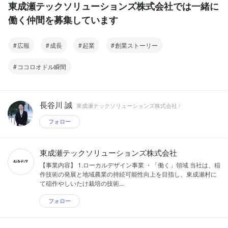
に導く支援を行います。 3.クリエイティ
東成瀬テックソリューションズ株式会社では一緒に
京一極集中解消への貢献 なるテックと東
ート集合住宅 ・医療相談アプリ ・IoT、
創生事業例 ・スマートグリッド、蓄電池
ブ制作事業 クライアントの新規プロダク
成瀬村は従業員にベネフィットを提供す
働く仲間を募集しています
AIを活用した超高効率農林水産業 などな
マネジメントに関するシステム開発 ・地
トの企画制作や、オウンドメディア戦略
ることにより、村への移住者を増加させ
ど これらに、研修が終わった皆さんと取
熱、温泉熱、雪冷熱エネルギーの活用 ・
の立案から実行など、Webデザインやラ
ます。その結果、日本で大きく課題認識
り組みます。 【サステナビリティへの取
ホワイトデータセンター事業 ・地域特産
イティング、ディレクションによる支援
されている、東京一極集中の解消に貢献
広報
成長
起業
り組み】 なるテックは、地球環境・社
創業ストーリー
品宅配弁当事業 ・クロモジやトマトなど
を行います。 4.地方創生事業 行政業務効
します。 2.再生可能エネルギー関連事業
会・経済活動という3つの観点すべてに
村の特産品の加工、世界販売 ・小学校中
率化や、地域産業振興、住民利便性向上
創出 東成瀬村は大規模な水力発電所を伴
おいて「持続可能な状態」を実現する方
学校向けプログラミング教室 ・介護事業
など、私たちの住む東成瀬村の課題解決
ココロオドル瞬間
う「成瀬ダム」を建築しており、再生可
針で経営を行います。なるテックのビジ
者向け業務支援システム ・プライマリケ
につながる事業を創出し、売上と利益を
能エネルギーに対しての意欲が高い自治
ネスは社会の持続可能性、地球環境の持
ア関連パーソナル情報共有システム ・電
もたらし、日本全体の地方創生のモデル
体です。今後は、発電したエネルギーの
続可能性の両方に貢献し続けます。 1.東
子図書館 ・高齢者、子育て世帯向けスマ
ケースであり続けます。 ▼具体的な地方
効率的送電/蓄電やそのマネジメントを行
京一極集中解消への貢献 なるテックと東
ート集合住宅 ・医療相談アプリ ・IoT、
創生事業例 ・スマートグリッド、蓄電池
長谷川 誠
東成瀬テックソリューションズ株式会社 /
う技術開発、そして温泉熱、雪冷熱、小
成瀬村は従業員にベネフィットを提供す
AIを活用した超高効率農林水産業 などな
マネジメントに関するシステム開発 ・地
水力といった新たな資源の活用が課題に
ることにより、村への移住者を増加させ
ど これらに、研修が終わった皆さんと取
熱、温泉熱、雪冷熱エネルギーの活用 ・
フォロー
なると想定しています。なるテックはそ
ます。その結果、日本で大きく課題認識
り組みます。 【サステナビリティへの取
ホワイトデータセンター事業 ・地域特産
の課題に対して広く網を張り、当社の技
されている、東京一極集中の解消に貢献
り組み】 なるテックは、地球環境・社
品宅配弁当事業 ・クロモジやトマトなど
術力を持って事業創出を狙います。 3.高
します。 2.再生可能エネルギー関連事業
会・経済活動という3つの観点すべてに
村の特産品の加工、世界販売 ・小学校中
東成瀬テックソリューションズ株式会社
度IT人材の育成 経済産業省が発表した
創出 東成瀬村は大規模な水力発電所を伴
おいて「持続可能な状態」を実現する方
学校向けプログラミング教室 ・介護事業
「IT人材需給に関する調査報告書(2019
う「成瀬ダム」を建築しており、再生可
【事業内容】 1.ローカルデザイン事業 ・「働く」領域 当社は、稲
針で経営を行います。なるテックのビジ
者向け業務支援システム ・プライマリケ
年)」によると、2030年までにIT人材は
能エネルギーに対しての意欲が高い自治
作技術の発展と地域農業の持続可能性向上を目指し、東成瀬村に
ネスは社会の持続可能性、地球環境の持
ア関連パーソナル情報共有システム ・電
日本で最大79万人不足すると推測されて
体です。今後は、発電したエネルギーの
て稲作やしいたけ栽培の技術...
続可能性の両方に貢献し続けます。 1.東
子図書館 ・高齢者、子育て世帯向けスマ
います。なるテックは都心で先端技術を
効率的送電/蓄電やそのマネジメントを行
京一極集中解消への貢献 なるテックと東
ート集合住宅 ・医療相談アプリ ・IoT、
扱うパートナー企業と連携し、常にアッ
う技術開発、そして温泉熱、雪冷熱、小
フォロー
成瀬村は従業員にベネフィットを提供す
AIを活用した超高効率農林水産業 などな
プデートされた研修コンテンツを活用す
水力といった新たな資源の活用が課題に
ることにより、村への移住者を増加させ
ど これらに、研修が終わった皆さんと取
ることで、ITのプロフェッショナルを輩
なると想定しています。なるテックはそ
ます。その結果、日本で大きく課題認識
り組みます。 【サステナビリティへの取
出し続けます。 4.働きがいのある職場づ