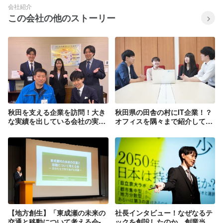
の課題に対して広く網を張り、当社の技
されている、東京一極集中の解消に貢献
り組み】 なるテックは、地球環境・社
会社紹介
くり 従業員一人ひとりが能力を主体的に
術力を持って事業創出を狙います。 3.高
します。 2.再生可能エネルギー関連事業
会・経済活動という3つの観点すべてに
この会社の他のストーリー
磨き、最大限発揮し、自分らしく自由に
度IT人材の育成 経済産業省が発表した
創出 東成瀬村は大規模な水力発電所を伴
おいて「持続可能な状態」を実現する方
働くことができる職場づくりに取り組む
「IT人材需給に関する調査報告書(2019
う「成瀬ダム」を建築しており、再生可
針で経営を行います。なるテックのビジ
ことで、なるテックは持続的な成長を実
年)」によると、2030年までにIT人材は
能エネルギーに対しての意欲が高い自治
ネスは社会の持続可能性、地球環境の持
現します。 5.ガバナンス、コンプライア
日本で最大79万人不足すると推測されて
体です。今後は、発電したエネルギーの
続可能性の両方に貢献し続けます。 1.東
ンスの強化 なるテックは、自治体から出
います。なるテックは都心で先端技術を
効率的送電/蓄電やそのマネジメントを行
京一極集中解消への貢献 なるテックと東
資を受けた第三セクターとしての企業特
扱うパートナー企業と連携し、常にアッ
う技術開発、そして温泉熱、雪冷熱、小
成瀬村は従業員にベネフィットを提供す
性を理解した上で、その社会的責任を果
プデートされた研修コンテンツを活用す
水力といった新たな資源の活用が課題に
ることにより、村への移住者を増加させ
たし、企業価値の向上に努めます。その
ることで、ITのプロフェッショナルを輩
なると想定しています。なるテックはそ
ます。その結果、日本で大きく課題認識
ために、健全で透明性のある経営と、従
出し続けます。 4.働きがいのある職場づ
の課題に対して広く網を張り、当社の技
されている、東京一極集中の解消に貢献
業員全員に対しての関連法規遵守のため
くり 従業員一人ひとりが能力を主体的に
術力を持って事業創出を狙います。 3.高
します。 2.再生可能エネルギー関連事業
の研修を徹底します。
磨き、最大限発揮し、自分らしく自由に
度IT人材の育成 経済産業省が発表した
創出 東成瀬村は大規模な水力発電所を伴
秋田を支える企業を訪問！大き
秋田県の田舎の村にIT企業！？
働くことができる職場づくりに取り組む
「IT人材需給に関する調査報告書(2019
う「成瀬ダム」を建築しており、再生可
な実績を出している会社の実態
オフィスを隅々まで紹介してみ
ことで、なるテックは持続的な成長を実
年)」によると、2030年までにIT人材は
能エネルギーに対しての意欲が高い自治
に迫る
ました♪
現します。 5.ガバナンス、コンプライア
日本で最大79万人不足すると推測されて
体です。今後は、発電したエネルギーの
ンスの強化 なるテックは、自治体から出
います。なるテックは都心で先端技術を
効率的送電/蓄電やそのマネジメントを行
資を受けた第三セクターとしての企業特
扱うパートナー企業と連携し、常にアッ
う技術開発、そして温泉熱、雪冷熱、小
性を理解した上で、その社会的責任を果
プデートされた研修コンテンツを活用す
水力といった新たな資源の活用が課題に
たし、企業価値の向上に努めます。その
ることで、ITのプロフェッショナルを輩
なると想定しています。なるテックはそ
ために、健全で透明性のある経営と、従
出し続けます。 4.働きがいのある職場づ
の課題に対して広く網を張り、当社の技
業員全員に対しての関連法規遵守のため
くり 従業員一人ひとりが能力を主体的に
術力を持って事業創出を狙います。 3.高
の研修を徹底します。
磨き、最大限発揮し、自分らしく自由に
度IT人材の育成 経済産業省が発表した
働くことができる職場づくりに取り組む
「IT人材需給に関する調査報告書(2019
【地方創生】「東成瀬の未来の
社長インタビュー！なぜなるテ
ことで、なるテックは持続的な成長を実
年)」によると、2030年までにIT人材は
交通と移動について考える会-自
ックを創設したのか、創業当時