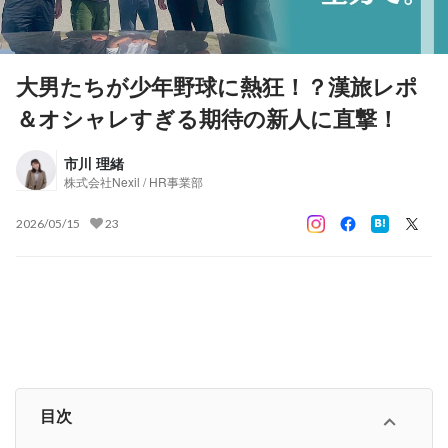
大男たちが少年野球に熱狂！？漢旅レポ
＆オシャレすぎる期待の新人に直撃！
市川 理緒
株式会社Nexil / HR事業部
2026/05/15
23
目次