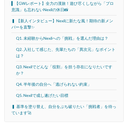
▍【GWレポート】全力の漢旅！遊び尽くしながら「プロ
意識」も忘れないNexilの休日📸
▍ 【新人インタビュー】Nexilに新たな風！期待の新メン
バーを直撃✨
Q1. 未経験からNexilへの「挑戦」を選んだ理由は？
Q2. 入社して感じた、先輩たちの「異次元」なポイント
は？
Q3. Nexilでどんな「役割」を担う存在になりたいです
か？
Q4. 半年後の自分へ「逃げられない約束」
Q5. Nexilで成し遂げたい目標
▍ 基準を塗り替え、自分をぶち破りたい「挑戦者」を待っ
ています🚀