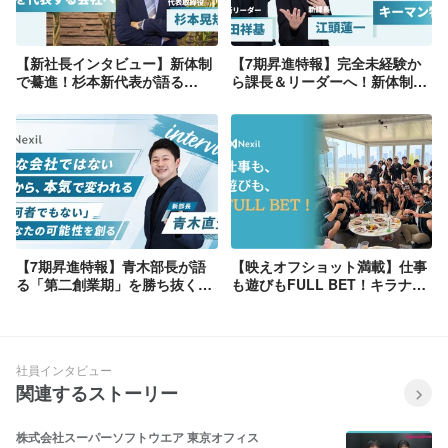
【新社長インタビュー】新体制
【7期昇進特報】完全未経験か
で驀進！杉本新代表が語る
ら課長＆リーダーへ！新体制の
Nexil「第二創業期」への覚悟
キーマン2名が語る「Nexilで結
と未来
果にコミットする理由」
【7期昇進特報】青木部長が語
【映えオフショット満載】仕事
る「第二創業期」を勝ち抜く覚
も遊びもFULL BET！キラナガ
悟とチームの真実
ーデン豊洲でNexil夏の大BBQ
を開催しました！☀️🥩🥂
社員インタビュー
関連するストーリー
株式会社スーパーソフトウエア 東京オフィス