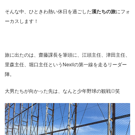
そんな中、ひときわ熱い休日を過ごした
漢たちの旅
にフォ
ーカスします！
旅に出たのは、齋藤課長を筆頭に、江頭主任、津田主任、
里森主任、堀口主任というNexilの第一線を走るリーダー
陣。
大男たちが向かった先は、なんと少年野球の観戦⚾️笑