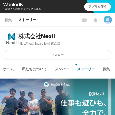
アプリを使う
400万人が利用するビジネスSNS
ストーリー
募集
株式会社Nexil
https://nexil-inc.co.jp
東京都
フォロー
ホーム
私たちについて
メンバー
ストーリー
募集
株式会社Nexil