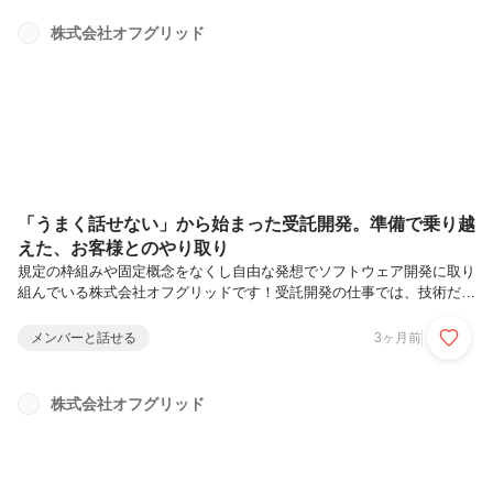
風公園で開催しました。開放感のあるロケーションで、普段のオフィス
とは違う空気の中、メンバー同士で交流を深めました。日々の業務では
株式会社オフグリッド
あまり話す機会がないメンバー同士の会話参加希望メンバーを中心とし
た自由な雰囲気仕事を少し離れた、自然体でのコミュニケーション形式
ばったイベントではな...
「うまく話せない」から始まった受託開発。準備で乗り越
えた、お客様とのやり取り
規定の枠組みや固定概念をなくし自由な発想でソフトウェア開発に取り
組んでいる株式会社オフグリッドです！受託開発の仕事では、技術だけ
でなく「お客様とのコミュニケーション」が欠かせません。今回は、弊
社で受託開発に携わる髙松さんに、お客様とのやり取りで苦労した経験
メンバーと話せる
3ヶ月前
や、そこから得た学びについて話を聞きました。テストから開発へ。
「伝える仕事」に関わりたかった現在、髙松さんは受託開発の現場で、
既存機能の改修や仕様確認、そしてお客様とのやり取りまで幅広く担当
株式会社オフグリッド
しています。もともとはテストや品質確認を中心とした業務経験が長
く、変更点や影響範囲を整理することを強みにしてきました。そんな中
で、受託開発に関わるよ...