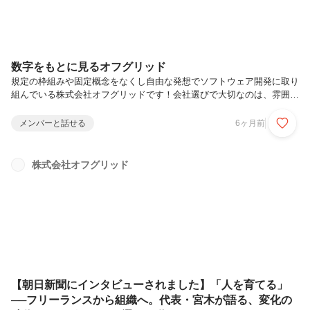
数字をもとに見るオフグリッド
規定の枠組みや固定概念をなくし自由な発想でソフトウェア開発に取り
組んでいる株式会社オフグリッドです！会社選びで大切なのは、雰囲気
だけでなく「実態がどうか」。株式会社オフグリッドを、エンジニア目
線で数字をもとにご紹介します。※本記事の数値は2025年時点の公開情
メンバーと話せる
6ヶ月前
報・社内データをもとにしています。① 会社の基本データ設立：2015
年7月事業継続年数：10年目従業員数：30名（正社員）本社所在地：東
京都中央区 日本橋人形町オフグリッドは、少数精鋭で開発を行うエン
株式会社オフグリッド
ジニア中心の会社です。規模が大きすぎないからこそ、現場の意見が経
営に届きやすく、開発方針やアサインにも柔軟性があります。② 事
業・売上...
【朝日新聞にインタビューされました】「人を育てる」
──フリーランスから組織へ。代表・宮木が語る、変化の