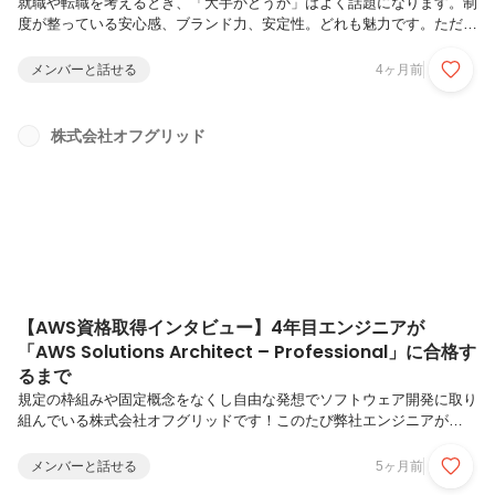
就職や転職を考えるとき、「大手かどうか」はよく話題になります。制
度が整っている安心感、ブランド力、安定性。どれも魅力です。ただ、
私たち株式会社オフグリッドは大手ではありません。むしろ、まだまだ
成長途中の会社です。でも実は、その「大手じゃないこと」には、働く
メンバーと話せる
4ヶ月前
うえでの面白さがあります。今回は、オフグリッドならではの特徴を少
しだけ紹介します。意思決定の速さ会社がコンパクトだからこそ、意思
決定のスピードはかなり速いです。「こういう取り組みをしてみたい」
株式会社オフグリッド
「この方法の方が良いのでは？」そんな声が出たとき、すぐに相談でき
る環境があります。大きな組織だと、決裁フローや部署間の調整に時間
がかかることもあり...
【AWS資格取得インタビュー】4年目エンジニアが
「AWS Solutions Architect – Professional」に合格す
るまで
規定の枠組みや固定概念をなくし自由な発想でソフトウェア開発に取り
組んでいる株式会社オフグリッドです！このたび弊社エンジニアが
AWS認定ソリューションアーキテクト – Professional（SAP）に合格
しました。AWS資格の中でも難関とされるProfessionalレベル。今回
メンバーと話せる
5ヶ月前
は、取得の背景や学習法、そして合格後の変化についてインタビューし