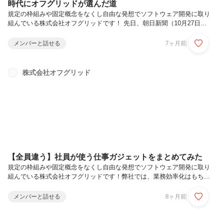
時代にオフグリッドが選んだ道
規定の枠組みや固定概念をなくし自由な発想でソフトウェア開発に取り
組んでいる株式会社オフグリッドです！ 先日、朝日新聞（10月27日掲
載）の「フリーランスから正社員へ『逆流』の動き」という特集記事に
て、弊社代表・宮木の記事が掲載されました！技術提供型のSES／受
メンバーと話せる
7ヶ月前
託事業というフィールドで、社員一人ひとりが“自らの成長”を起点に動
ける環境づくりを目指してきた弊社にとって、こうしてメディアに取り
上げていただけたことは、大変光栄であると同時に「もっとできる」と
株式会社オフグリッド
いう覚悟を改めて腹に落とす機会にもなりました。今回は、記事にも掲
載された弊社代表の宮木に、近年IT業界で起きている働き方の変化に対
し、オフグ...
【全員違う】社員が使う仕事ガジェットをまとめてみた
規定の枠組みや固定概念をなくし自由な発想でソフトウェア開発に取り
組んでいる株式会社オフグリッドです！弊社では、業務効率化はもちろ
ん、集中力や快適さを高めるために各メンバーがそれぞれのスタイルに
合ったガジェットを現場ルールに従って活用しています。今回は、普段
メンバーと話せる
8ヶ月前
どんなツールを使って仕事をしているのか、メンバーに実際に聞いてみ
ました！■ 控井：Logicool トラックボールマウス派控井さんが愛用して