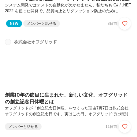
システム開発ではテストの自動化が欠かせません。私たちも C# / .NET
2022 を使った開発で、品質向上とリグレッション防止のために
MSTest を利用した自動テストを積極的に導入しています。そんな中
で、ある問題にぶつかりました。Mockが使いたい単体テストを書いて
NEW
メンバーと話せる
8日前
いると、外部サービスやデータベースへアクセスする処理を切り離して
テストしたくなります。そのために利用されるのが「Mock」です。例
えば、・データ取得処理だけ差し替えたい・API呼び出しを偽装した
株式会社オフグリッド
い・戻り値を自由に変更したいといったケースです。テストコードを書
いていると、「このクラスだけ入れ替えられればテストが簡単なのに...
創業10年の節目に生まれた、新しい文化。オフグリッド
の創立記念日休暇とは
オフグリッドが「創立記念日休暇」をつくった理由7月7日は株式会社
オフグリッドの創立記念日です。実はこの日、オフグリッドでは特別休
暇を付与しています。ですが、この制度が始まったのは最近のことで
す。創業から10期目を迎えた昨年、ひとつの節目として「創立記念日
メンバーと話せる
11日前
休暇」を新設しました。なぜ休日にしたのか。それは会社の誕生日を祝