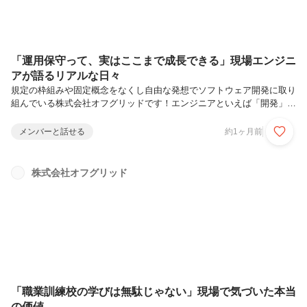
「運用保守って、実はここまで成長できる」現場エンジニ
アが語るリアルな日々
規定の枠組みや固定概念をなくし自由な発想でソフトウェア開発に取り
組んでいる株式会社オフグリッドです！エンジニアといえば「開発」。
そんなイメージを持っている方も多いのではないでしょうか。しかし、
実際にサービスを支えているのはその裏側にある「運用保守」という仕
メンバーと話せる
約1ヶ月前
事です。今回は、運用保守の現場で活躍する島田さんと神野さん に、
仕事内容ややりがい、そして成長について率直に語っていただきまし
た。現在の仕事内容について教えてください神野さん：現在は、稼働中
株式会社オフグリッド
のサービスの運用保守を担当しています。主に障害監視を行っていて、
問題が発生した際の対応なども行っています。島田さん：基本的には同
じですが、その時々で...
「職業訓練校の学びは無駄じゃない」現場で気づいた本当
の価値