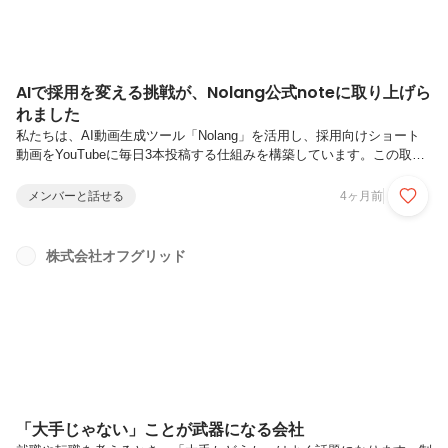
AIで採用を変える挑戦が、Nolang公式noteに取り上げら
れました
私たちは、AI動画生成ツール「Nolang」を活用し、採用向けショート
動画をYouTubeに毎日3本投稿する仕組みを構築しています。この取り
組みが、Nolang公式noteにて事例として取り上げられました。評価いた
だいたのは、単にAIを活用した点ではなく、採用課題に対して「継続で
メンバーと話せる
4ヶ月前
きる仕組み」として設計した点です。採用を一発勝負にせず、日々の発
信を通じて候補者との接点を積み重ねていく。私たちは、こうした“再
現性のある採用”を追求しています。株式会社オフグリッドでは様々な
株式会社オフグリッド
AIツールを活用し、採用のみならず、開発にも活かしています。最先端
の技術に興味をお持ちの方にとっては理想の環境です。【採用...
「大手じゃない」ことが武器になる会社