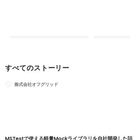
すべてのストーリー
MSTestで使える軽量Mockライブラリ
創業10年の節目に生ま
を自社開発した話
化。オフグリッドの創
株式会社オフグリッド
は
最新順で表示
最新順で表示
MSTestで使える軽量Mockライブラリを自社開発した話