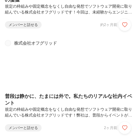
規定の枠組みや固定概念をなくし自由な発想でソフトウェア開発に取り
組んでいる株式会社オフグリッドです！今回は、未経験からエンジニア
に転職した小笠原 遼矢さんにお話を伺いました。職業訓練校と実務の
違い、そしてそこから見えた成長のポイントとは。これからエンジニア
メンバーと話せる
約2ヶ月前
を目指す方にぜひ読んでいただきたい内容です。■ 「体力だけに頼らな
い仕事がしたいと思った」—— IT業界に入る前はどんなお仕事をされ
ていたんですか？小笠原さん：イベントの雑踏警備をやっていました。
株式会社オフグリッド
—— 転職を考えたきっかけは？小笠原さん：警備の仕事って、今は問
題ないんですが、20年後・30年後を考えたときに体が持たないと思っ
て。将来どう...
普段は静かに、たまには外で。私たちのリアルな社内イベ
ント
規定の枠組みや固定概念をなくし自由な発想でソフトウェア開発に取り
組んでいる株式会社オフグリッドです！弊社は、普段からイベントが多
い会社ではありません。その分、一つひとつの機会を大切にしていま
す。そんな中で、毎年5月ごろに実施しているのが社内メンバーとのバ
メンバーと話せる
2ヶ月前
ーベキューイベントです。潮風公園で、リラックスした時間を今年は潮