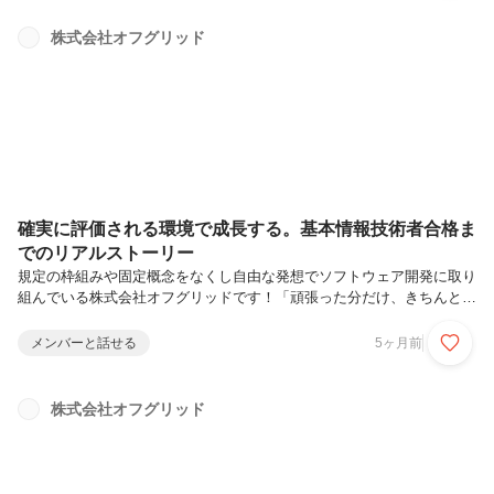
ました。これまでのエンジニア経験年数と主な技術領域を教えてくださ
いエンジニア歴は4年目です。ReactやJavaを使うこともありますが、
株式会社オフグリッド
主にPythonでバックエンドの実装を担当しています。AWS認定ソリュ
ーションアーキテクトを受験しようと思ったき...
確実に評価される環境で成長する。基本情報技術者合格ま
でのリアルストーリー
規定の枠組みや固定概念をなくし自由な発想でソフトウェア開発に取り
組んでいる株式会社オフグリッドです！「頑張った分だけ、きちんと評
価される環境で働きたい」そんな想いから、基本情報技術者試験に挑戦
し、見事合格を果たした松﨑さんにインタビューしました。今回は、
メンバーと話せる
5ヶ月前
日々の業務と勉強をどう両立し、どんな成長を実感したのかをお伝えし
ます。現在の業務内容について教えてください現在は、システム障害が
発生した際の原因調査や影響調査を主に担当しています。トラブルの背
株式会社オフグリッド
景を整理し、関係者へ正確に共有する役割を担っています。基本情報技
術者試験を受験しようと思った理由は？一番の理由は、確実に給料を上
げたかったからです。...