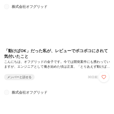
うためだけではありません。私たちは、この日を「会社がここまで続い
てきたことに感謝する日」だと考えています。創業時は数名だった会社
株式会社オフグリッド
も、多くのお客様、パートナー企業、そして社員の皆さんに支えられな
がら成長してきました。事業環境が大きく変化するIT業界において、10
年間会社を続ける...
「動けばOK」だった私が、レビューでボコボコにされて
気付いたこと
こんにちは、オフグリッドの金子です。今では開発案件にも携わってい
ますが、エンジニアとして働き始めた頃は正直、「とりあえず動けばい
いでしょ」と思いながらコードを書いていました。画面は表示される。
エラーも出ない。自分では「できた！」と思っていました。ところが、
メンバーと話せる
30日前
初めてしっかりコードレビューを受けたときのことです。想像以上に指
摘されたレビュー結果は想像以上でした。- 命名が分かりづらい- 可読
性が低い- 拡張性がない- テストしづらい- 実務で運用するには不安正
株式会社オフグリッド
直、その時は「ちゃんと動いてるのに、そんなにダメなの？」と思いま
した。でも今振り返ると、指摘された内容はすべて正しかったと思いま
す。コー...