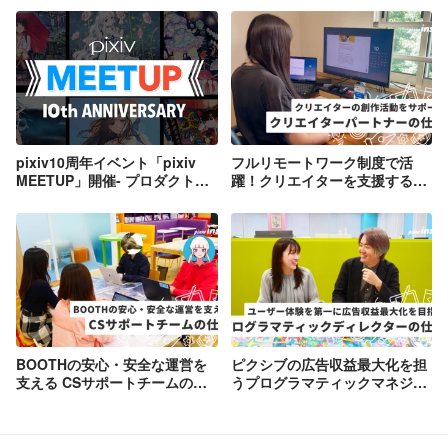
pixiv10周年イベント「pixiv
フルリモートワーク制度で活
MEETUP」開催- プロダクトの
躍！クリエイターを支援するお
変遷と進化の歴史-
仕事とは？
BOOTHの安心・安全な運営を
ピクシブの広告収益最大化を担
支える CSサポートチームの仕
うプログラマティックマネジメ
事
ントUnitの仕事とは