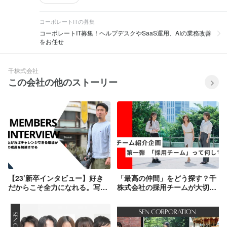
コーポレートITの募集
コーポレートIT募集！ヘルプデスクやSaaS運用、AIの業務改善
をお任せ
千株式会社
この会社の他のストーリー
【23’新卒インタビュー】好き
「最高の仲間」をどう探す？千
だからこそ全力になれる。写真
株式会社の採用チームが大切に
を武器に未知への挑戦を続ける
する、多角的な視点と信頼関係
1年目フォトグラファー
のルール