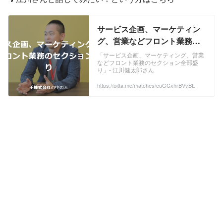
では、急成長中の松尾研究所発のAIスタ
ートアップや、IPビジネス・子育て・教
育・HR・不動産など様々な領域のシー
ド〜上場企業の経営者をお招きし、 -AI
サービス企画、マーケティン
時代に事業責任
グ、営業などフロント業務の
セクション全部盛り
「サービス企画、マーケティング、営業
などフロント業務のセクション全部盛
り」- 江川健太郎さん
https://pitta.me/matches/euGCxhrBVvBL