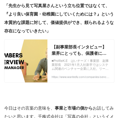
「先生から見て写真屋さんという立ち位置ではなくて、
『より良い保育園・幼稚園にしていくためには？』という
本質的な課題に対して、価値提供ができ、頼られるような
存在になっていきたい」
【副事業部長インタビュー】
業界にとっても、保護者にと
っても「はいチーズ！」がな
■ProfileK.E はいチーズ！事業部 副事
業部長 2021年1月入社新卒ではシステ
くてはならない存在に。そん
ム関連のベンチャー企業に入社。リーマ
な世界を目指してー | 働く仲間
ン・ショックの影響で、新卒入社した企
業と、初転職したベンチャー企業がま...
https://www.wantedly.com/companies/sencor
について
p/post_articles/866319
今日はその言葉の意味を、
事業と市場の側から
お話してみ
たいと思います。千株式会社は「写真の会社」というイメ