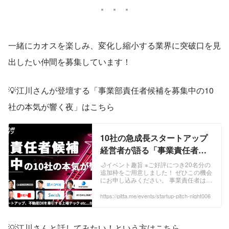
一緒にカオスを楽しみ、変化し縮小する業界に突破口を見
出したい仲間を募集しています！
💡江川さんが登壇する「事業部責任者候補を募集中の10
社の本気が響く夜」はこちら
10社の急成長スタートアップ
経営者が語る「事業責任者に
求める条件とは」
🌙イベント趣旨 ※ご好評につき20名分の
追加枠をご用意しました！ ぜひこの機会
にお申し込みください。 事業責任者は、
何を任され、どこまで期待されるのか。
その"リアル"をまとめて知る機会は、ほ
https://pitta.me/events/startup-pitch-night006
とんどありません。 だからこそ今回、急
成長スタートアップ10社の経営者・経営
幹部が、 「任せたい事業責任者像」を本
音で語る場を用意しました。 本イベント
💡江川さんと話してみたい！という方はこちら