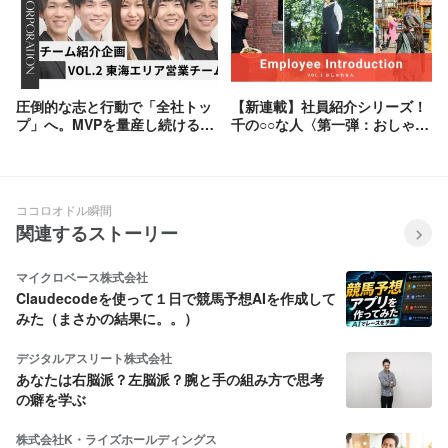
圧倒的な志と行動で「全社トッ
【新連載】社員紹介シリーズ！
プ」へ。MVPを量産し続ける、
千の○○な人〈第一弾：おしゃれ
東海エリア営業チームの強さの
な人〉
正体
ココロオドル瞬間
関連するストーリー
マイクロベース株式会社
Claudecodeを使って１日で競馬予想AIを作成して
みた（まさかの結果に。。）
デジタルアスリート株式会社
あなたは右脳派？左脳派？腕と手の組み方で思考
の癖を学ぶ
株式会社K・ライズホールディングス