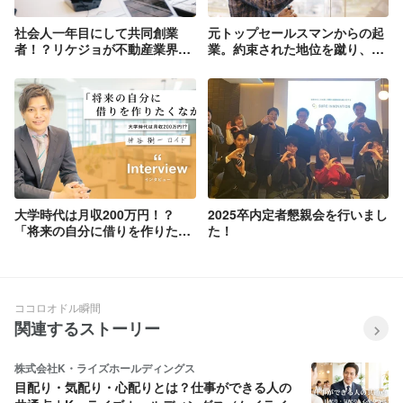
社会人一年目にして共同創業
元トップセールスマンからの起
者！？リケジョが不動産業界に
業。約束された地位を蹴り、自
仕掛けるイノベーションとは？
分で切り拓いた道筋とは。【篠
田礼門｜interview】
大学時代は月収200万円！？
2025卒内定者懇親会を行いまし
「将来の自分に借りを作りたく
た！
なかった」新卒インタビュー
Vol. 003
ココロオドル瞬間
関連するストーリー
株式会社K・ライズホールディングス
目配り・気配り・心配りとは？仕事ができる人の