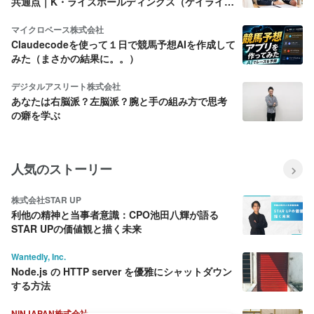
共通点｜K・ライズホールディングス（ケイライ
ズ)
マイクロベース株式会社
Claudecodeを使って１日で競馬予想AIを作成して
みた（まさかの結果に。。）
デジタルアスリート株式会社
あなたは右脳派？左脳派？腕と手の組み方で思考
の癖を学ぶ
人気のストーリー
株式会社STAR UP
利他の精神と当事者意識：CPO池田八輝が語る
STAR UPの価値観と描く未来
Wantedly, Inc.
Node.js の HTTP server を優雅にシャットダウン
する方法
NINJAPAN株式会社