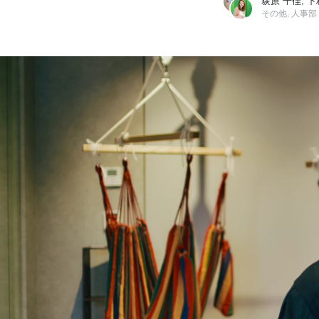
荻原 千佳, 下
その他, 人事部
荻原 千佳
テテマーチ株式会社 / その他