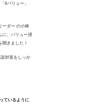
「6バリュー」
ーダー の小林
んに、バリュー浸
を聞きました！
感染対策をしっか
っているように