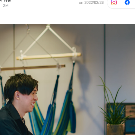
村 佳世
on
2022/02/28
 GM