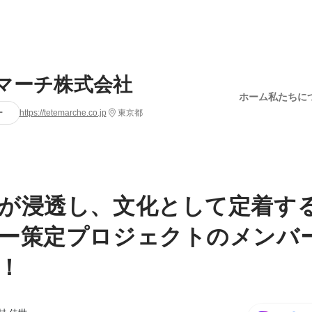
マーチ株式会社
ホーム
私たちに
ー
https://tetemarche.co.jp
東京都
が浸透し、文化として定着す
ー策定プロジェクトのメンバ
！