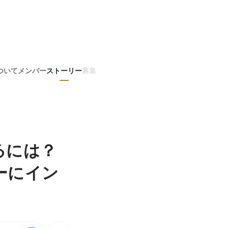
ついて
メンバー
ストーリー
募集
るには？
ーにイン