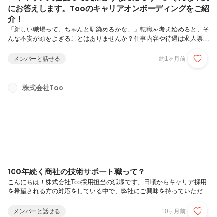
にお答えします。Tooのキャリアオンボーディングをご紹
介！
「新しい職場って、ちゃんと馴染めるかな。」転職を考え始めると、そ
んな不安が頭をよぎることはありませんか？仕事内容や待遇は求人票を
見れば分かります。でも、「どんな人と働くのか」「どんな雰囲気なの
か」「入社後はどんな毎日が待っているのか」は、実際に働いてみない
メンバーと話せる
約1ヶ月前
とイメージしにくいものです。Tooでも、カジュアル面談でこんな質問
をいただくことがよくあります。「入社したら、最初はどんなことをす
るんですか？」「いきなり一人で仕事を任されますか？」「新しい環境
株式会社Too
に馴染めるか少し不安です。」だからこそTooでは、キャリア入社した
皆さんが安心して新しい一歩を踏み出せるよう、約1週間のオンボーデ
ィングを実施し...
100年続く商社の技術サポート職って？
こんにちは！株式会社Too採用担当の狐塚です。日頃からキャリア採用
を希望される方の対応をしている中で、弊社にご興味を持っていただい
ている方々から、「商社の技術サポート職ってどんなことやるの？」
「サポートをする範囲ってどこからどこまで？」といったご質問をいた
メンバーと話せる
10ヶ月前