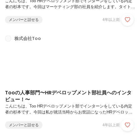
こんにちは、Too HRデベロップメント部でインターンをしている内定
者の杉本です。今回はマーケティング部の社員を紹介します。タイトル
の◯◯◯、何だと思いますか？私も初めて聞いたときはとても驚きま
した！Q３に答えがありますが、Q1とQ2でマーケティング部の業務内
メンバーと話せる
4年以上前
容を丁寧に答えてくださっているので、そちらもぜひじっくり見ていた
だければと思います！───────────────Q１：所属している部署
やご自身の仕事内容を教えてくださいマーケティング部の仕事は需要創
株式会社Too
出とブランディングです。お客様に商品を欲しいと思ってもらえるよう
なセミナーの企画や販促ツールの制作、社員のモチベーションを上げる
ような...
Tooの人事部門〜HRデベロップメント部社員へのインタ
ビュー！〜
こんにちは、Too HRデベロップメント部でインターンをしている内定
者の杉本です。今回は私が就活当時からお世話になったHRデベロップ
メント部キャリアデザイングループの社員へのインタビューを紹介しま
す！Tooグループには中途で入社して、社内でも様々な業務・部署を経
メンバーと話せる
4年以上前
験したそうです。他の方に無い幅広い視点からのコメントが多く、非常
に勉強になりました。ぜひ最後までお読みください。