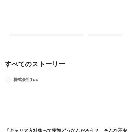
すべてのストーリー
「キャリア入社後って実際どうなんだ
100年続く商社の技術
ろう？」そんな不安にお答えします。
株式会社Too
最新順で表示
Tooのキャリアオンボーディングをご紹
最新順で表示
介！
「キャリア入社後って実際どうなんだろう？」そんな不安