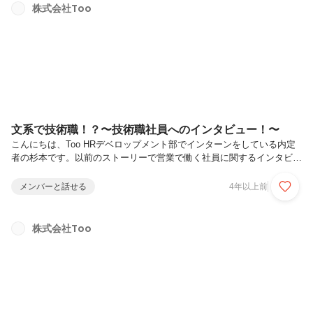
───────────────Q：所属している部署やご自身の仕事内容を教
株式会社Too
えてくださいHRデベロップメント部は、わかりやすく言うとTooの人事
部門です。部の業務としては、主に採用、研修、人事評価、労務管理
（入社手続きや給与...
文系で技術職！？〜技術職社員へのインタビュー！〜
こんにちは、Too HRデベロップメント部でインターンをしている内定
者の杉本です。以前のストーリーで営業で働く社員に関するインタビュ
ーを掲載しました。今回は技術職として働く社員へのインタビューを紹
介します。タイトルでネタバレしているのですが、この方は文系です！
メンバーと話せる
4年以上前
「文系で技術職？」と首を傾げた方、私も同じでした。一体どのような
業務なのでしょうか？どうぞご覧ください。───────────────Q
１：所属している部署やご自身の仕事内容を教えてくださいR&D事業
株式会社Too
部 ビジネスデベロップメント課に所属しています。R&D事業部は新規
事業開発に関する部署で、その中でもビジネスデベロップメント課は、
簡単...