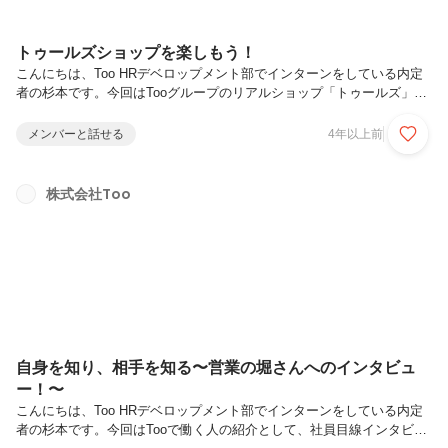
トゥールズショップを楽しもう！
こんにちは、Too HRデベロップメント部でインターンをしている内定
者の杉本です。今回はTooグループのリアルショップ「トゥールズ」お
茶の水店へのインタビューを紹介します！リアルの画材店はクリエイテ
ィブな心をくすぐってくれる存在ですよね。新商品の画材、プロ向けの
メンバーと話せる
4年以上前
画材、見慣れない画材、などなど。同じ画材を使っても使う人によって
全く違う表情を見せてくれる点は、アナログ画材の最大の魅力です。実
物を触って重さや持ちやすさを確認したり、気になるペンの試し書きが
株式会社Too
できたりするのも、オンラインではないリアル店舗の利点です。絵を描
くことが趣味なので、どの画材店に行っても宝箱を覗いているような気
分になるので...
自身を知り、相手を知る〜営業の堀さんへのインタビュ
ー！〜
こんにちは、Too HRデベロップメント部でインターンをしている内定
者の杉本です。今回はTooで働く人の紹介として、社員目線インタビュ