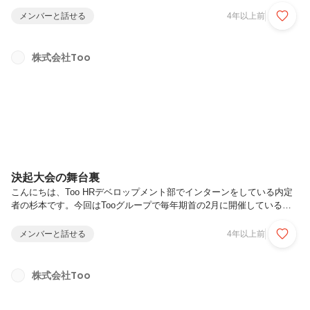
ーを掲載します。インタビューをおこなったのはマーケティング部で広
報担当をしている古正さん、受けたのは営業職の堀さんです。私も次の
メンバーと話せる
4年以上前
4月から正式に会社の仲間入りです。営業職の実態を知ることができる
このインタビューは非常に勉強になるものでした。ぜひ最後までご覧く
ださい！───────────────多様な業務に取り組む古正： それで
株式会社Too
は、まずは堀さんの仕事内容を教えてください。Tooの営業職と聞く
と、やはりクリエイティブ業界のお客様を多く担当しているんですか？
堀：...
決起大会の舞台裏
こんにちは、Too HRデベロップメント部でインターンをしている内定
者の杉本です。今回はTooグループで毎年期首の2月に開催している、
決起大会をご紹介したいと思います！目的は「今期の目標を全社員で共
有する」というものなので、例年外部の会場を借りて全国各地の社員が
メンバーと話せる
4年以上前
集まります。しかし、今年はコロナウイルスの感染状況をふまえ、リア
ルとオンラインのハイブリッド運営で行いました。企画やシステム構成
など例年と違うことも多く、苦労もあったようです。本ストーリーで
株式会社Too
は、社員が一から運営した舞台裏をお見せします。オンラインでもリア
ルと同じ熱量をTooグループ各社では、会社ごとに販売店やメーカー等