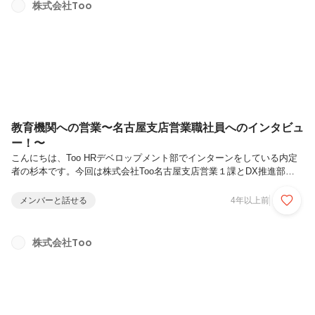
さい。───────────────Q：所属している部署やご自身の仕事内
株式会社Too
容を教えてください私はマーケティング部企画課に所属しています。マ
ーケティング部としてはTooグループの製品や企業ブランドをより多く
の人...
教育機関への営業〜名古屋支店営業職社員へのインタビュ
ー！〜
こんにちは、Too HRデベロップメント部でインターンをしている内定
者の杉本です。今回は株式会社Too名古屋支店営業１課とDX推進部
Virtual Beingの２部門を兼務する社員へのインタビューを紹介します！
私は現在東京虎ノ門の本社でインターンをしていますが、名古屋支店の
メンバーと話せる
4年以上前
雰囲気についても紹介されている記事となっています。なお、東京本社
と大阪支店の様子はTooの採用ページにも紹介記事が掲載されていま
す。そちらも合わせてぜひご覧ください。───────────────Q：
株式会社Too
所属している部署やご自身の仕事内容を教えてください現在、【名古屋
支店 営業課】と【DX推進部】の2つの部門に兼務という形...