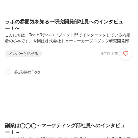
ラボの雰囲気を知る〜研究開発部社員へのインタビュ
ー！〜
こんにちは、Too HRデベロップメント部でインターンをしている内定
者の杉本です。今回は株式会社トゥーマーカープロダクツ研究開発部分
析研究係と株式会社トゥールズインターナショナル開発部クレイ開発課
を兼務する社員へのインタビューを紹介します！高いシェア率を誇るコ
メンバーと話せる
4年以上前
ピック とインダストリアルクレイ の開発を行っている部署です。全国
の絵を描く人々（私は中学生の頃からお世話になってきました）に愛さ
れるコピックの生まれるラボ、いったいどのような現場なのでしょう
株式会社Too
か？───────────────Q：所属している部署やご自身の仕事内容
を教えてくださいTooグループのオリジナル製品であるコピック、イン
ダス...
副業は◯◯◯～マーケティング部社員へのインタビュ
ー！～