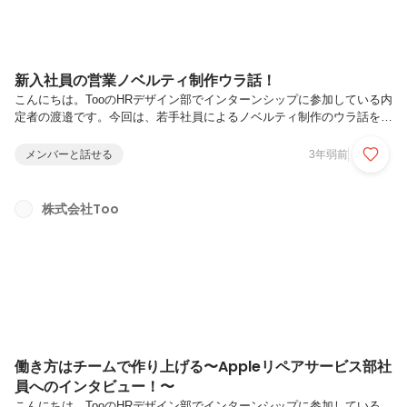
新入社員の営業ノベルティ制作ウラ話！
こんにちは。TooのHRデザイン部でインターンシップに参加している内
定者の渡邉です。今回は、若手社員によるノベルティ制作のウラ話をご
紹介します！ノベルティといえば、就職活動中にたくさんの企業様から
いただいて、嬉しい思いをしたり、何に使おうと悩んだ思い出のある渡
メンバーと話せる
3年弱前
邉ですが、皆さんがもらって嬉しいノベルティはなんでしょうか？私が
一番嬉しいのはシンプルなデザインのクリアファイルです。論文やレジ
ュメは無限に増えていくのでクリアファイルはいくらあっても困らない
株式会社Too
です。Tooからいただいたクリアファイルもデザインが大好きで、自宅
で活躍しているのですが、今回は「箱ティッシュ」のノベルティ制作に
ついてご紹介...
働き方はチームで作り上げる〜Appleリペアサービス部社
員へのインタビュー！〜
こんにちは、TooのHRデザイン部でインターンシップに参加している、