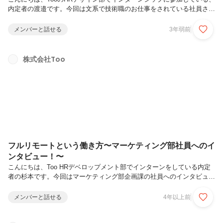
内定者の渡邉です。今回は文系で技術職のお仕事をされている社員さん
をご紹介いたします！Tooには文系出身者で技術職に就いている方が多
く、他の記事でもご紹介しております。その中でも今回は、Appleリペ
メンバーと話せる
3年弱前
アサービス部でApple端末の修理業務をマネジメントしている方をご紹
介いたします！入社当初に担当した業務で身についた力や、新たな挑戦
への意気込みを語っていただきました。また、この方は二児のお父さん
株式会社Too
でもあり、育児と仕事を行うために起きた変化や、周囲の反応なども記
事になっております。Tooの扱う製品や、多様な働き方が窺える記事に
な...
フルリモートという働き方〜マーケティング部社員へのイ
ンタビュー！〜
こんにちは、Too HRデベロップメント部でインターンをしている内定
者の杉本です。今回はマーケティング部企画課の社員へのインタビュー
を紹介します！この方は中途入社なので、新卒とは違う視点での入社の
決め手を知ることができ、とても関心を深められました。マーケティン
メンバーと話せる
4年以上前
グ部企画課の業務内容とフルリモートワークの働き方を詳しく知れる内
容となっています。なんと新潟にお住まいだそうです。どうぞご覧くだ