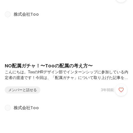
だくことが多々あります。改めて“技術サポート職”について考えてみる
と、業界や企業によって意味合い・内容はさまざまで、実際に関わって
みないとイメージしにくいものなのかもしれません。そこで今回は、
株式会社Too
Tooにおける「サポート」がどのようなものなのか、技術サポート職の
メンバーがどのような役割を担っているのか、などをお伝えしたいと思
います。まずはサ...
NO配属ガチャ！〜Tooの配属の考え方〜
こんにちは。TooのHRデザイン部でインターンシップに参加している内
定者の渡邉です！今回は、「配属ガチャ」について取り上げた記事をご
紹介いたします。昨今、選択権がなく運によって自分の属性や将来が決
定されるものに、「ガチャ」という言葉をつけて表現する場面が多くあ
メンバーと話せる
3年弱前
りますよね。（言葉の使用に対する賛否には触れませんが）私も日常生
活で〇〇ガチャという表現をよく耳にしますし、自ら使用することもあ
ります。特に就活中は「面接官ガチャ」、内定獲得後には「職場ガチ
株式会社Too
ャ」「配属ガチャ」といった言葉が頻出していました。私も総合職で採
用をいただいているため、将来の可能性に期待を抱く一方、入社後の配
属が想像しきれず...