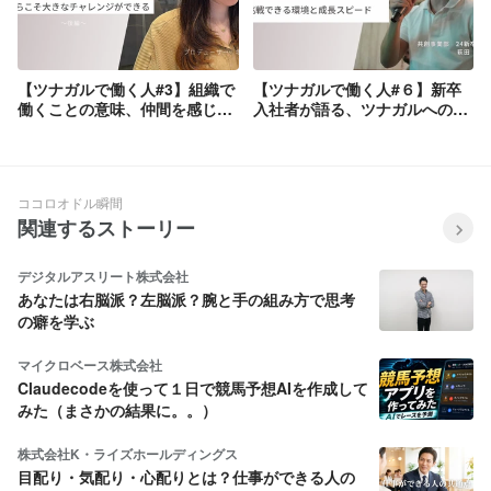
【ツナガルで働く人#3】組織で
【ツナガルで働く人#６】新卒
働くことの意味、仲間を感じる
入社者が語る、ツナガルへの入
チームマネジメント。～後編～
社の決め手と今後の野望。
ココロオドル瞬間
関連するストーリー
デジタルアスリート株式会社
あなたは右脳派？左脳派？腕と手の組み方で思考
の癖を学ぶ
マイクロベース株式会社
Claudecodeを使って１日で競馬予想AIを作成して
みた（まさかの結果に。。）
株式会社K・ライズホールディングス
目配り・気配り・心配りとは？仕事ができる人の