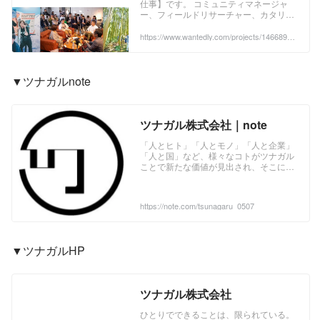
仕事】です。 コミュニティマネージャ
社のプロジェクトマネージャ
ー、フィールドリサーチャー、カタリス
ーの採用 - Wantedly
ト、体験デザイナー。そうした職...
https://www.wantedly.com/projects/1466890?
post_id=888571&post_location=in_content
▼ツナガルnote
ツナガル株式会社｜note
「人とヒト」「人とモノ」「人と企業」
「人と国」など、様々なコトがツナガル
ことで新たな価値が見出され、そこに感
動が生まれます。 私たちはそんなコミュ
ニケーションの輪を創出することで、真
に充実した社会づくりを目指します。
https://note.com/tsunagaru_0507
▼ツナガルHP
ツナガル株式会社
ひとりでできることは、限られている。