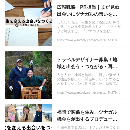
広報戦略・PR担当｜まだ見ぬ
出会いにツナガルの想いを届
けるヒト募集！ - ツナガル株式
わたしたちは「人生を変える出会いをつ
くる」という企業理念のもと、 『ツナガ
会社の広報の採用 - Wantedly
リで解決する』 『ツナガリを生む』
『ツナガリを考える』の3つの...
https://www.wantedly.com/projects/1551183?
post_id=888571&post_location=in_content
トラベルデザイナー募集！地
域と出会う・つながる・再会
する旅 - ツナガル株式会社のプ
人と人や、地域と地域に、新しい繫がり
の機会を創出し、関係をデザインするこ
ロジェクトマネージャーの採
とをミッションに動き出した、新規プロ
用 - Wantedly
ジェクトを引っ張ってくれるトラ...
https://www.wantedly.com/projects/1542799?
post_id=888571&post_location=in_content
福岡で関係を生み、ツナガル
機会を創出するプロデューサ
ーWanted！ - ツナガル株式会
今回募集するのは、【ツナガリをつくる