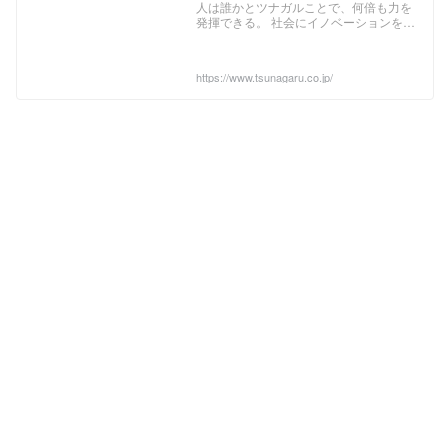
人は誰かとツナガルことで、何倍も力を
発揮できる。 社会にイノベーションを起
こそうとするなら、なおさら。 もしあな
たが、その能力を等倍で使っているな
ら。 私たちとともに、何倍にも掛け算し
https://www.tsunagaru.co.jp/
て、社会に還元する。 そうすれば、もっ
と大きなインパクトをもたらせる。 単な
るジョブを越えて、あなたの人生を費や
す価値のある仕事を、 私たちとしていき
ませんか？