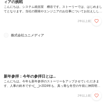
ィアの挑戦
こんにちは。システム統括室 糟谷です。ストーリーでは、はじめまし
てとなります。当社の開発やエンジニアのお仕事についてお伝えしして
いきます。よろしくお願いします。風通しの良い環境だからこそ生まれ
るアイデアを、チームで織りなして、世界をより良くするサービスを生
2年以上前
む。そんなユニメディアでの開発は、世に多くあるエンジニアの仕事と
どのように異なるのでしょうか。エンジニアとして新しい挑戦をしたい
方や、他業種で培った事業推進力を活かしたい方、何より次の自分に一
株式会社ユニメディア
歩踏み出したい方に届くよう、今回のインタビューでは当社の代表取締
役社長の末田さんから、『成果報酬型オープンイノベーションカンパニ
ー』とはどういった...
新年参拝：今年の参拝日とは…
こんにちは。今年も新年参拝のストーリーをアップさせていただきま
す、人事の鈴木です<(_ _)>2024年も、真っ青な冬空の午前に神田明神
さまへお参りに…。同行した人事総務部のマネージャーから、現場で撮
影した写真を受け取り、さて相変わらず強面の面々に見える写真なのか
2年以上前
な…と思いきや、「あれ？今回はうっすら笑みが？」( ﾟДﾟ)why？「逆
に怖い…(￣▽￣)」と感じたのは、私だけでしょうか？？（写真は、セ