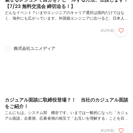
【7/23 無料交流会 締切迫る！】
どんなイベント？いまやエンジニアのキャリア選択は国内だけではな
く、海外にも広がっています。外国籍エンジニアに比べると、日本人は
自己アピールがあまり得意ではないといわれがちですが、これまで数千
人の外国籍エンジニアのレジュメを見てきたヘッドハンターから「魅せ
約2年前
るレジュメ」の書き方もレクチャーもあり、すぐにご自身の転職活動に
応用できます。今回は、国内外で活躍するエンジニアのキャリアアップ
を数多く叶えてきたヘッドハンター2社が、エンジニアのためだけの転
株式会社ユニメディア
職必勝法をリアルに伝授します。このイベントで、キャリアアップや転
職概念が200%変わるはずです！今すぐの予定がない方もキャリアアッ
プや転職について、...
カジュアル面談に取締役登場？！ 当社のカジュアル面談
をご紹介！
こんにちは。システム部 糟谷です。いまでは一般的になった「カジュ
アル面談」企業側、応募者側の相互で「お互いを理解する」ことを目的
とした正式選考の「面接」とは異なる面談の場「カジュアル面談」は多
くの企業でも実施していますね。当社でも、たくさんの方とお話をさせ
約2年前