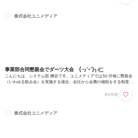
ていただく機会をいただいてます。今回は当社の「カジュアル面談」の
様子についてお伝えします。どんなこと質問されるのかな？など気にな
る方はぜひ、続きをご覧ください！当社でのカジュアル面談・オンライ
株式会社ユニメディア
ン・お時間：30分・当社の面談担当者： 取締役 佐藤現在は、専門領
域役員としてグループ全体の開発を統括する佐藤がカジュアル面談でお
話させていただ...
事業部合同懇親会でダーツ大会 (っ'-')╮=͟͟͞͞
こんにちは、システム部 糟谷です。ユニメディアでは3か月毎に懇親会
（いわゆる飲み会）を実施する場合、会社から会費の補助をする制度が
あります。日頃の労をねぎらい、会食をしながらコミュニケーションを
とることでチームでの連携を強め、さらに頑張ろう！という目的です。
約2年前
いつもは、各部署ごとに開催してますが、今回は4つの事業部合同で懇
親会を行いました。会場は居酒屋ではなく…会社から10分ほどのダー
ツバーを貸切です！ユニメディアは全部署6つの部署のうち４つの部が
株式会社ユニメディア
主に事業に関連した部署となってます。・プラットフォーム部・メディ
ア&プロダクト部・営業部・システム部上記の４つの部では、それぞれ
10名以下の「チ...