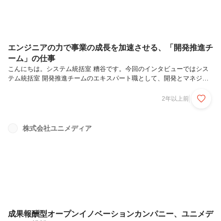
エンジニアの力で事業の成長を加速させる、「開発推進チ
ーム」の仕事
こんにちは。システム統括室 糟谷です。今回のインタビューではシス
テム統括室 開発推進チームのエキスパート職として、開発とマネジメ
ントの両輪を牽引してくれている向林さんに、システム統括室 開発推
進チームでの業務、当社にフィットする方の人物像、そして当社で実現
2年以上前
できるキャリアビジョンなどをお話しいただきました。正式な入社は
2022年5月ですが、元々2021年4月から業務委託契約でユニメディアに
力を貸してくれていた向林さん。ベンチャー企業での経験も踏まえ、
株式会社ユニメディア
『外から見た/中から見たユニメディアの自社開発』両方をお伝えいた
だくならこの方！と、前回インタビュー（株式会社ユニメディア
Wantedly ）...
成果報酬型オープンイノベーションカンパニー、ユニメデ