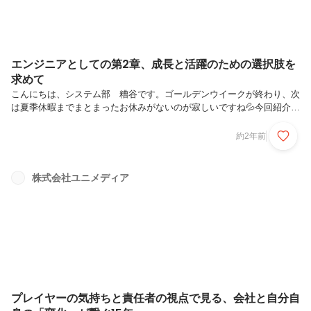
エンジニアとしての第2章、成長と活躍のための選択肢を
求めて
こんにちは、システム部 糟谷です。ゴールデンウイークが終わり、次
は夏季休暇までまとまったお休みがないのが寂しいですね💦今回紹介す
るのは、2023年の夏に当社に転職してこられ、間もなく1年を迎えるシ
ステム部の吉田和馬さん。「広く浅く経験を積む」というフェーズか
約2年前
ら、「何か１つを強みにする」という次なるキャリアイメージを達成す
るべく、転職活動はもちろん入社後も積極的にビジョンを追求する吉田
さんのように、エンジニアとしてある程度キャリアを重ねたときにこ
株式会社ユニメディア
そ、一歩踏み出す瞬間が誰しもに訪れるのはないでしょうか。自身の変
化を振り返りながら、当時の出会いや考え、そして新たに
SES（System Engi...
プレイヤーの気持ちと責任者の視点で見る、会社と自分自