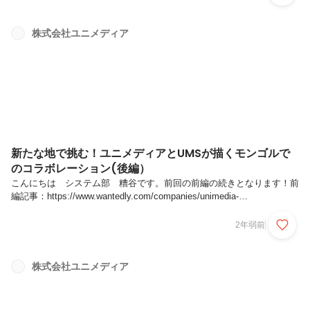
活躍する人がいます。今回お話をうかがうのは、フリーランス歴3年。
上流工程(要件定義、設計)、新規プロジェクト立ち上げ等のスキルを持
ち、現在当社に業務委託でご参画の川口諒さんです。川口さんは「ふる
株式会社ユニメディア
さと納税ナビ」のメディアの最大化を目的としたサイトリニューアルの
タイミングで参画。当社での経験を自らのスキルの強みと捉え、ポジテ
ィブな未来を描く...
新たな地で挑む！ユニメディアとUMSが描くモンゴルで
のコラボレーション(後編）
こんにちは システム部 糟谷です。前回の前編の続きとなります！前
編記事：https://www.wantedly.com/companies/unimedia-
co/post_articles/916514モンゴルと日本の企業文化の融合を目指す
Unimedia Solutions LLC（以下、UMS)のエンジニアたち。彼らの成長
2年弱前
を促す「イノベーター発表会」では、新しい技術や独創的なアイデア
で、事業化を視野に入れたプロジェクト発表が行われています。また、
UMSがインターンシップを通じて若い才能をどのように育てているの
株式会社ユニメディア
か。後半のインタビューは2社の中に活きる「人」に、より深くフォー
カスしま...