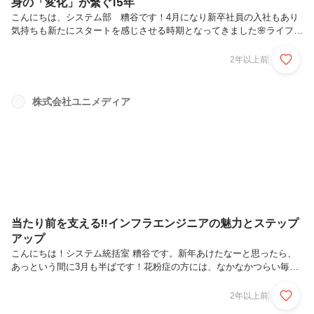
身の「変化」が繋ぐ15年
こんにちは、システム部 糟谷です！4月になり新卒社員の入社もあり
気持ちも新たにスタートを感じさせる時期となってきました🌸ライフス
テージの変わり目や自分の成長を考えたとき、自分はどうするべきなの
か、どこに立つべきなのかと悩む瞬間は誰しもに訪れます。今回お話を
2年以上前
うかがうのは、執行役員の阿部純也さん。新卒でユニメディアに入社
し、プレイヤーからマネージャー、そして事業統括を担う執行役員とし
て、15年間会社の変化・成長を見てきた阿部さんにも、そんな瞬間は
株式会社ユニメディア
あったのでしょうか。会社や人生の節目にどのようなマインドで向き合
ってこられたのか、そしてひとりひとりの人生をユニメディアという組
織がどのように守って...
当たり前を支える!!インフラエンジニアの魅力とステップ
アップ
こんにちは！システム統括室 糟谷です。新年あけたなーと思ったら、
あっという間に3月も半ばです！花粉症の方には、なかなかつらい毎日
🤧ですが、もうすっかり春らしい天気が続いてます！🌸世の中には表舞
台の華やかな仕事もあれば、それを支えることで日常を守る、なかなか
2年以上前
目に見えにくい仕事が数多くあります。今回紹介するシステムサポート