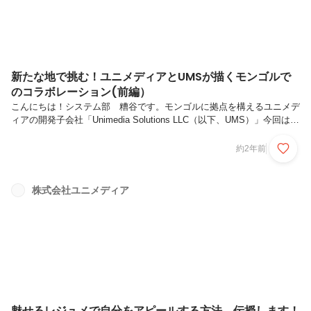
新たな地で挑む！ユニメディアとUMSが描くモンゴルで
のコラボレーション(前編）
こんにちは！システム部 糟谷です。モンゴルに拠点を構えるユニメデ
ィアの開発子会社「Unimedia Solutions LLC（以下、UMS）」今回は、
現地法人設立に携わったUMS社長の細川さんとユニメディアでシステ
ム部を統括するシニアマネージャー阿久津さんのお二人による特別イン
約2年前
タビューを前編・後編と続けてお届けします。ユニメディアがモンゴル
に開発拠点を設立した経緯から、UMSでのチームビルディングや連携
の工夫、オフショア開発の具体的な取り組みについて伺いました。新た
株式会社ユニメディア
な事業展開と異文化協働の魅力に迫る対談をどうぞお楽しみに！
★index★１ 自社オフショアの第一歩は、モンゴルへ。２ 現地...
魅せるレジュメで自分をアピールする方法、伝授します！