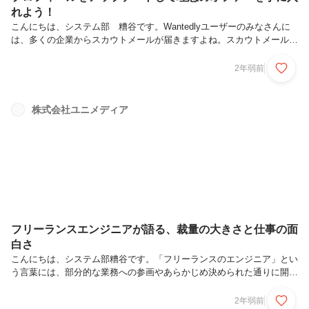
れよう！
こんにちは、システム部 糟谷です。Wantedlyユーザーのみなさんに
は、多くの企業からスカウトメールが届きますよね。スカウトメールを
開封してみて「自分とメールの内容がマッチしてないな」と思うことは
ないでしょうか？希望とマッチするオファーが少なくて、スカウトメー
2年弱前
ルはもう開封してない、などないでしょうか。もしかしたら、それはご
自身の「現状」や「得意なこと」や「これから挑戦したいこと」が企業
の採用担当者へうまく伝わっていないのかもしれないです。前回、当社
株式会社ユニメディア
では「魅せるレジュメの書き方」をイベント参加のエンジニアの皆様に
お伝えさせて頂きました。参加者の皆さんからも「レジュメの作成方法
は参考になっ...
フリーランスエンジニアが語る、裁量の大きさと仕事の面
白さ
こんにちは、システム部糟谷です。「フリーランスのエンジニア」とい
う言葉には、部分的な業務への参画やあらかじめ決められた通りに開発
を進める人という印象があるかもしれません。しかし、当社には主体性
を持ち、自らのスキルと推進力を生かすなかで、メンバーの信頼を得て
2年弱前