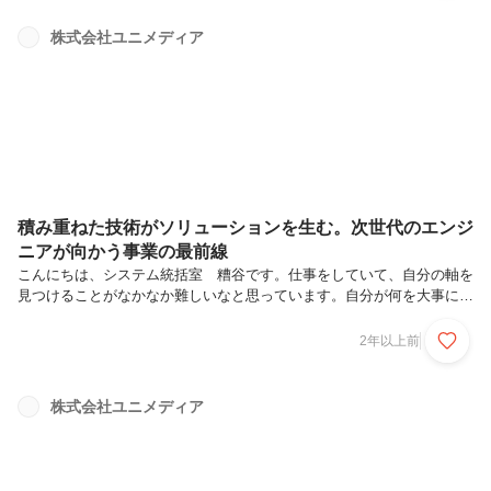
チームの仕事もそのひとつです。私たちが日々使うシステムの裏側で、
日夜を問わずその環境を守ってくれている、透明だけれど盤石の土台、
株式会社ユニメディア
それが運用・保守の仕事です。その知られざる魅力や、エンジニアにな
るファーストステップとして関わることのできる特性について、ユニメ
ディア内でのキャリ...
積み重ねた技術がソリューションを生む。次世代のエンジ
ニアが向かう事業の最前線
こんにちは、システム統括室 糟谷です。仕事をしていて、自分の軸を
見つけることがなかなか難しいなと思っています。自分が何を大事にし
ていて、本当に興味があることや目標なども客観的になかなか見れない
ですよね。業務内容が多岐にわたるエンジニアも選択肢が多く、キャリ
2年以上前
アパスやステップアップの悩みは意外と多いと思います。エンジニアと
いう職種に、もし指示通りに対応する「下請け」のようなイメージだけ
を持っている人がいるなら、ユニメディアの目指す新しいエンジニアの
株式会社ユニメディア
働き方に、ぜひ飛び込んでください。志を持ち技術を磨いたエンジニア
や、転職を重ねることなく腰を据えて新しい挑戦ができる場を求める
人…そんな人こそ「オ...