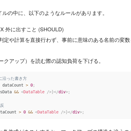
イルの中に、以下のようなルールがあります。
SX 外に出すこと (SHOULD)
。
（マークアップ）を読む際の認知負荷を下げる。
ールに沿った書き方
 dataCount 
>
0
;
sData 
&&
<
DataTable
/>
}
</
div
>
;
違反
taCount 
>
0
&&
<
DataTable
/>
}
</
div
>
;