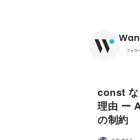
Want
フォロ
const 
理由 ー Al
の制約