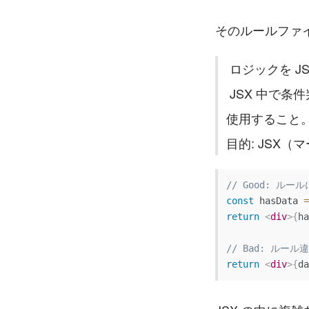
そのルールファ
 ロジックを J
 JSX 中で条件判定や計算を直接行わず、事前に意味のある名前の変数を用意してから
使用すること
目的: JSX
// Good: ル
const
 hasData 
=
return
<
div
>
{
ha
// Bad: ルール
return
<
div
>
{
da