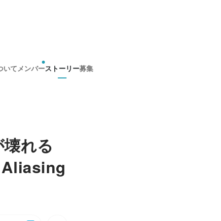
ついて
メンバー
ストーリー
募集
g が壊れる
Aliasing