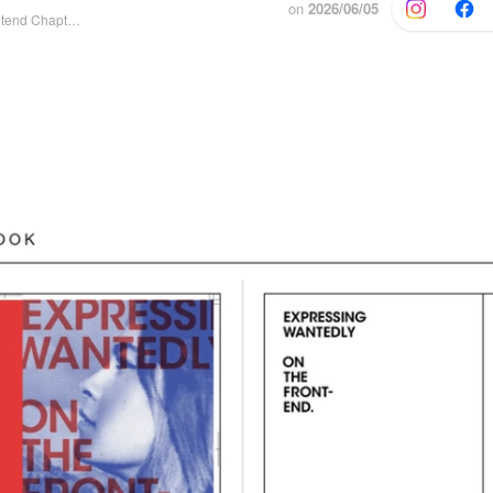
on
2026/06/05
Dev Branch Frontend Chapter / Hire Tribe Hire Squad