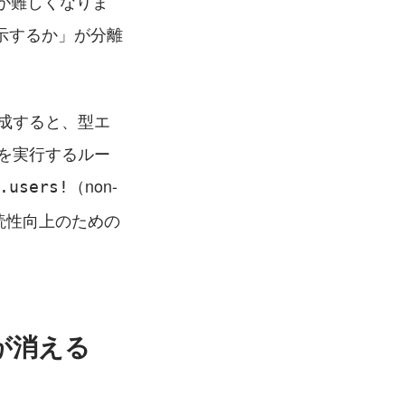
が難しくなりま
示するか」が分離
生成すると、型エ
クを実行するルー
（non-
.users!
読性向上のための
g が消える