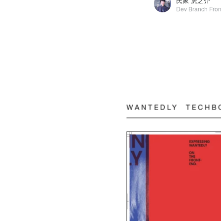
氏家 虎之介
氏家 虎之介
Wantedly, Inc. / Dev Branch Frontend Chapter / Hire Tribe Hire Squad