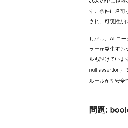
JSX の中に
す。条件に名前
され、可読性が
しかし、AI 
ラーが発生する
ルも設けています
null assert
ルールが型安全
問題: bo