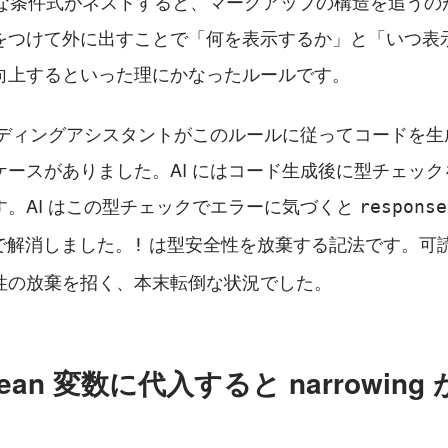
複雑な条件式がネストすると、マークアップの構造を追うの
をつけて外に出すことで「何を表示するか」と「いつ表
向上するといった理にかなったルールです。
コーディングアシスタントがこのルールに従ってコードを
ケースがありました。AI にはコード生成後に型チェッ
。AI はこの型チェックでエラーに気づくと 
response
ion）で解消しました。
 は型安全性を放棄する記法です。可
!
性の放棄を招く、本末転倒な状況でした。
olean 変数に代入すると narrowin