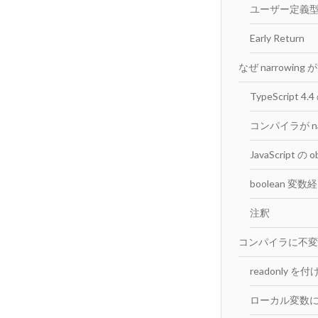
ユーザー定義型ガー
Early Return
なぜ narrowin
TypeScript 4.4
コンパイラが na
JavaScript の 
boolean 変数
注釈
コンパイラに不変
readonly を付
ローカル変数