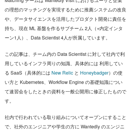
Matching チームは Wantedly Visit におけるユーザと企業
の理想のマッチングを実現するために推薦システムの改良
や、データサイエンスを活用したプロダクト開発に責任を
持ち、現在 ML 基盤を作るサブチーム 2人（+内定インタ
ーン1人）、Data Scientist 4人が所属しています。
この記事は、チーム内の Data Scientist に対して社内で利
用しているインフラ周りの知識、具体的には 利用してい
る SaaS（具体的には 
New Relic
 と 
Honeybadger
）の使
い方と Kubernetes、Workflow Engine の基礎知識につい
て速習会をしたときの資料を一般公開用に修正したもので
す。
社内で行われている取り組みについてオープンにすること
で、社外のエンジニアや学生の方に Wantedly のエンジニ