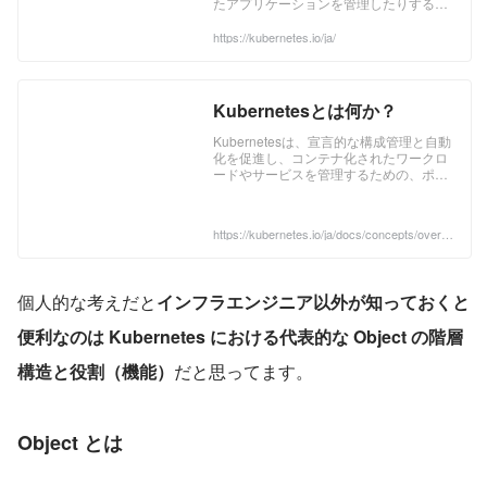
たアプリケーションを管理したりするた
めの、オープンソースのシステムです。
...
https://kubernetes.io/ja/
Kubernetesとは何か？
Kubernetesは、宣言的な構成管理と自動
化を促進し、コンテナ化されたワークロ
ードやサービスを管理するための、ポー
タブルで拡張性のあるオープンソースの
プラットフォームです。Kubernetesは巨
大で急速に成長しているエコシステムを
https://kubernetes.io/ja/docs/concepts/overvi
備えており、それらのサービス、サポー
ew/what-is-kubernetes/
ト、ツールは幅広い形で利用可能です。
このページでは、Kubernetesの概要につ
いて説明します。 ...
個人的な考えだと
インフラエンジニア以外が知っておくと
便利なのは Kubernetes における代表的な Object の階層
構造と役割（機能）
だと思ってます。
Object とは