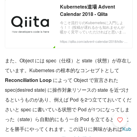
Kubernetes道場 Advent
Calendar 2018 - Qiita
今こそ流行りのKubernetesに入門しよ
う！！ (投稿が遅れるかも知れませんが
暖かく見守っていただければと思いま
す・・・:sweat_smile:)
https://qiita.com/advent-calendar/2018/k8s-d
ojo
また、Object には spec（仕様）と state（状態）が存在し
ています。Kubernetes の根本的なコンセプトとして 
Reconciliation Loop
 によって Object で宣言された 
spec(desired state) に操作対象リソースの state を近づけ
るというものがあり、例えば Pod を2つ立てておいてくだ
さいと spec に書いている状態で Pod が1つになってしま
った（state）ら自動的にもう一台 Pod を立てるというこ
とを勝手にやってくれます。この辺りに興味があれば
Kub