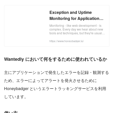
Exception and Uptime
Monitoring for Application
Developers
Monitoring - like web development - is
complex. Every day we hear about new
tools and techniques, but they're usually
for big organizations. Ones with
dedicated devops teams and so much
https://www.honeybadger.io/
traffic they care more about "error rates"
than individual user exper
Wantedly において何をするために使われているか
主にアプリケーションで発生したエラーを記録・観測する
ため、エラーによってアラートを発火させるために 
Honeybadger というエラートラッキングサービスを利用
しています。
使い方