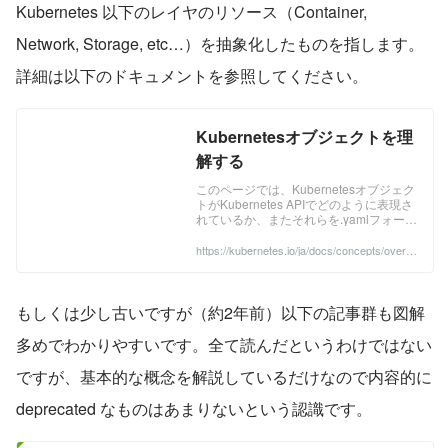
Kubernetes 以下のレイヤのリソース（Container, 
Network, Storage, etc…）を抽象化したものを指します。
詳細は以下のドキュメントを参照してください。
Kubernetesオブジェクトを理
解する
このページでは、Kubernetesオブジェク
トがKubernetes APIでどのように表現さ
れているか、またそれらを.yamlフォーマ
ットでどのように表現するかを説明しま
す。 Kubernetesオブジェクトを理解す
https://kubernetes.io/ja/docs/concepts/overvi
ew/working-with-objects/kubernetes-objects/
る Kubernetesオブジェクト ...
もしくは少し古いですが（約2年前）以下の記事群も図解
多めでわかりやすいです。全て読んだというわけではない
ですが、基本的な概念を解説しているだけなので内容的に 
deprecated なものはあまりないという認識です。