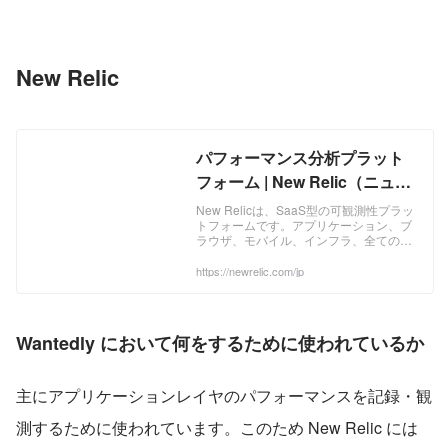
New Relic
パフォーマンス分析プラット
フォーム | New Relic（ニュー
レリック）
New Relicは、SaaS型の可観測性プラッ
トフォームです。アプリケーション、ブ
ラウザ、モバイル、インフラ、全てのパ
フォーマンスを収集・判定・通知・分
析。顧客体験の向上とデジタルビジネス
https://newrelic.com/jp
を成功へと導きます。
Wantedly において何をするために使われているか
主にアプリケーションレイヤのパフォーマンスを記録・観
測するために使われています。このため New Relic には