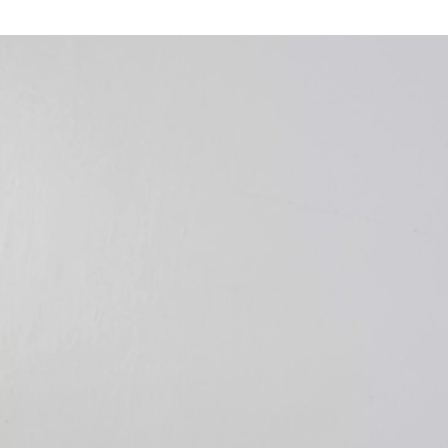
原 剛士
Wantedly, Inc. / Frontend Engineer / Quality Control Squad