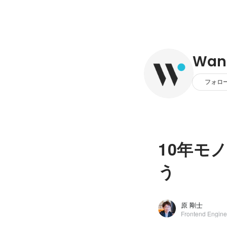
Want
フォロ
10年モ
う
原 剛士