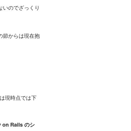
ないのでざっくり
。
の節からは現在抱
郷は現時点では下
 Rails のシ