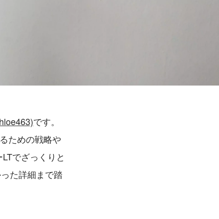
loe463)
です。
するための戦略や
ーLTでざっくりと
かった詳細まで踏