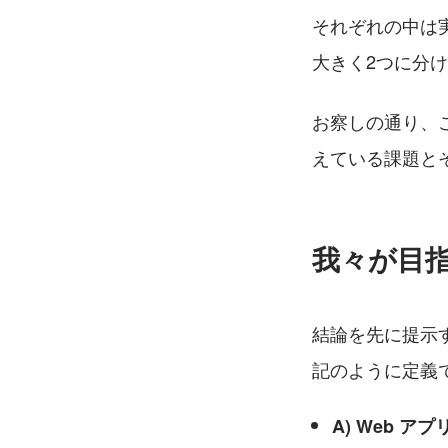
それぞれの中は
大きく2つに分
お察しの通り、
えている課題と
我々が目
結論を先に提示す
記のように定義
A) Web ア