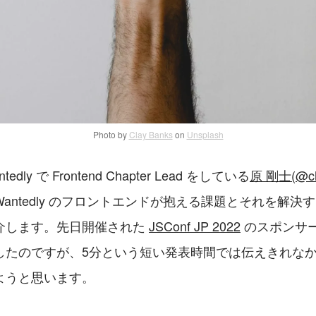
Photo by
Clay Banks
on
Unsplash
ly で Frontend Chapter Lead をしている
原 剛士(@ch
antedly のフロントエンドが抱える課題とそれを解決
介します。先日開催された 
JSConf JP 2022
 のスポンサ
したのですが、5分という短い発表時間では伝えきれな
ようと思います。