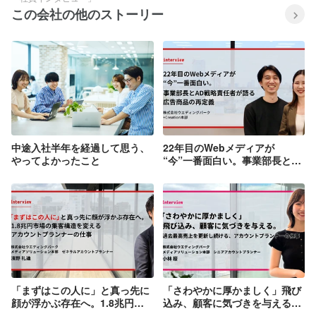
この会社の他のストーリー
中途入社半年を経過して思う、
22年目のWebメディアが
やってよかったこと
“今”一番面白い。事業部長と
AD戦略責任者が語る、広告商
品の再定義
「まずはこの人に」と真っ先に
「さわやかに厚かましく」飛び
顔が浮かぶ存在へ。1.8兆円市
込み、顧客に気づきを与える。
場の集客構造を変えるアカウン
過去最高売上を更新し続ける、