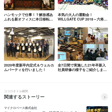
ハンモックで仕事！？解放感あ
本気の大人の運動会！
ふれる新オフィスに本日移転い
WILLGATE CUP 2018～六将争
たしました！
乱～を開催しました！
2020年度新卒内定式＆ウェルカ
全7日間で実施した21年卒新入
ムパーティを行いました！
社員研修の様子をご紹介しま
す！
ココロオドル瞬間
関連するストーリー
マイクロベース株式会社