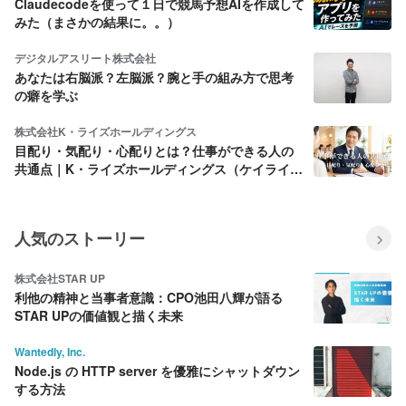
Claudecodeを使って１日で競馬予想AIを作成して
みた（まさかの結果に。。）
デジタルアスリート株式会社
あなたは右脳派？左脳派？腕と手の組み方で思考
の癖を学ぶ
株式会社K・ライズホールディングス
目配り・気配り・心配りとは？仕事ができる人の
共通点｜K・ライズホールディングス（ケイライ
ズ)
人気のストーリー
株式会社STAR UP
利他の精神と当事者意識：CPO池田八輝が語る
STAR UPの価値観と描く未来
Wantedly, Inc.
Node.js の HTTP server を優雅にシャットダウン
する方法