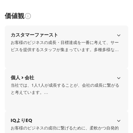
価値観
カスタマーファースト
お客様のビジネスの成長・目標達成を一番に考えて、サー
ビスを提供するスタッフが集まっています。多種多様なマ
ーケティング手法がある中で、型にとらわれず、「常にお
客様にとっての最善策を模索し、行動すること」を大切に
しています。また、我々は言われた広告を代理配信する仕
個人 > 会社
事ではありません。お客様のビジネスをグロースさせるこ
と、全方位的に常に新しい打ち手や施策で”共存共栄”するこ
当社では、1人1人が成長することが、会社の成長に繋がる
とが最も重要と考えます。
と考えています。

IT・デジタル人材が不足している中、当社では未経験から
でもWebコンサルタントとして活躍してもらえるように、
個人の成長をサポートする仕組み・環境を整えています。
IQよりEQ
個人としての市場価値が上がることこそが当社の価値で
す。単にスキルアップだけではなく働きやすさやキャリア
お客様のビジネスの成功に繋げるために、柔軟かつ自発的