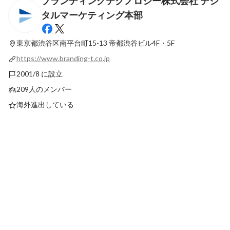
ブランディングテクノロジー株式会社 デジ
事業部トップに聞いてみた、仕事にかける
SEOコンサルタント
タルマーケティング本部
想いとDM本部の魅力
ー？～業界未経験から
り拓いた秘訣とは～
固定された投稿
固定された投稿
東京都渋谷区南平台町15-13
帝都渋谷ビル4F・5F
https://www.branding-t.co.jp
2001/8 に設立
209人のメンバー
海外進出している