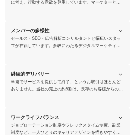
アップの観点でもあなた自身の成長をお約束します。
に考え、行動する意欲を尊重しています。マーケターとし
ての「正解」は無い中で、お客様とコミュニケーションを
取り、状況を十分に把握したうえで取るべきアクションを
考えていくことは重要です。また杓子定規な施策では成果
メンバーの多様性
は出ません。Webマーケター、コンサルタントとしての介
在価値、スパイスを添加できることもポイントです。
セールス・SEO・広告解析コンサルタントと幅広いスタッ
フが在籍しています。多岐にわたるデジタルマーケティン
グ業務に関し、各分野のスタッフが活躍し、日々情報交
換・連携を深めることでシナジーを生み出しています。そ
のような環境化で仕事に取り組めるため広い視野で自身の
継続的デリバリー
やりたい事やキャリアプランを考えることもメリットで
す。
単発でサービスを提供して終了、というお取引はほとんど
ありません。当社の売上の約8割は、既存のお客様からの継
続取引です。目先の結果・売上ではなく、お客様にご満足
いただける成果を創出し続けることを大切にしています。
ワークライフバランス
ジョブローテーション制度やフレックスタイム制度、副業
制度など、一人ひとりのキャリアデザインを描きやすくす