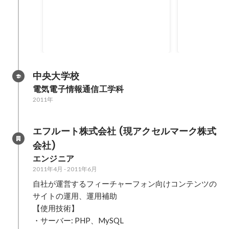
レ・リズムゲームアプリ
【アプリ概要】 とある芸能人を起
【アプリ概要
用したと一緒に取った写真と一緒
ルを提案！ 
にデコレーションしたり、楽曲に
アプリ Android
合わせてリズムよくタップするエ
Android
ンターテイメントアプリ 【担当】
当 ・GoogleP
Androidネイティブアプリの開発
https://play.
中央大学校
全般を担当 受託開発、開発完了後
id=jp.co.aitia.hai
電気電子情報通信工学科
納品 非公開 【業務詳細】 主に
2012年5月〜 
2011年
Androidネイティブアプリケーシ
細】 主にAn
ョンの設計、開発を担当
ョンの設計・開
Android2.0以降に対応したアプリ
対応のアプリ
エフルート株式会社 (現アクセルマーク株式
で、ユーザーが選択した画像やカ
像加工・合成
会社)
メラで撮影した画像加工とリズム
必要でした。
エンジニア
タップゲーム(音ゲーム)の2種類の
多種多様な解
2011年4月
機能を有したアプリの開発を行い
-
2011年6月
モリの管理や
ました。 初めてのAndroidアプリ
けながらの実
自社が運営するフィーチャーフォン向けコンテンツの
開発でしたので、調べつつ、試行
ードやアプリ
サイトの運用、運用補助

錯誤しつつ実装しました。 また、
でのリソース
【使用技術】

多種多様な解像度に対応した設計
ングな設計・
・サーバー: PHP、MySQL

や省メモリかつ外見にきれいに表
誤しながら設計