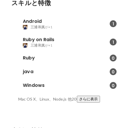
GooglePlay:
スキルと特徴
https://play.google.co
id=com.nttdocomo.mb.
にて公開中 【公開期間】 2015年3月～ 【業務詳
Android
1
細】 クライアント兼
三浦 和真
が+1
イアントからサーバー
計・開発・運用を行い
Ruby on Rails
1
ムにて開発を行い、各
三浦 和真
が+1
能や開発領域や役割が
果的にサービスの全領
Ruby
0
た。 設計は全員で議
ムとしての開発効率を
java
0
たき台などを作り、そ
などのブラッシュアッ
Windows
0
発を行いました。 ま
況に応じて、積極的に
Mac OS X、Linux、Node.js
他20件
さらに表示
た。 【使用技術】 ■クライアント Unity(C#)(NGUI
他) Lua ■サーバー Ruby o
■DB MySQL Redis ■
Redmine Jenkins 