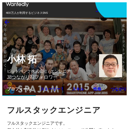
アプリを使う
400万人が利用するビジネスSNS
小林 拓
ビットバンク株式会社 / エンジニア
38
22
つながり
フォロワー
プロフィール
ストーリー 1
スキル
性格
つながり
フルスタックエンジニア
フルスタックエンジニアです。
