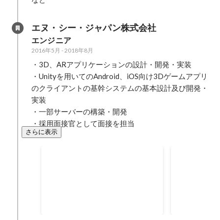
エヌ・シー・ジャパン株式会社
エンジニア
2016年5月
-
2018年8月
・3D、ARアプリケーションの設計・開発・実装

・Unityを用いてのAndroid、iOS向け3Dゲームアプリ
のクライアントの基幹システムの基本設計及び開発・
実装

・一部サーバーの構築・開発

・採用面接官として面接を担当
さらに表示
グローバルAIハッカソン フェイ
Akatsuki 
クニュース部門 最優秀賞
賞