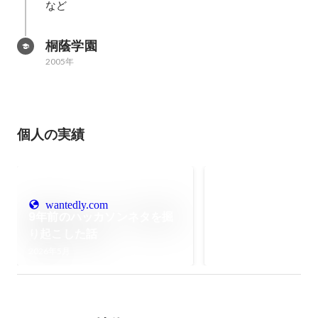
など
示させる処理の実装(表示・使用す
術】 ■クライアン
る画像が多かったため)や音楽と画
Objective-
面とタップイベントをと遅延なく
OpenCV Pho
桐蔭学園
同期させる仕組みなど、アプリ開
2005年
発において工夫・考慮が必要な設
計・実装手法の多く試行錯誤しつ
つ、実装に取り入れました。 【使
用技術】 ■クライアント
個人の実績
Java(Android) Objective-C(iOS) ■
その他 Photoshop
未来家系図 つぐme
wantedly.com
【アプリ概要】 「没
9年前のハッカソンネタを掘
復興を目指す、愛と作
り起こした話
ーションゲーム」 iOS, 
2026年5月
【KPI】 ◆ユーザー数: 約30
ーバー、クライアント
能の設計・開発・運用を担当 ・Apple
https://itunes.apple.