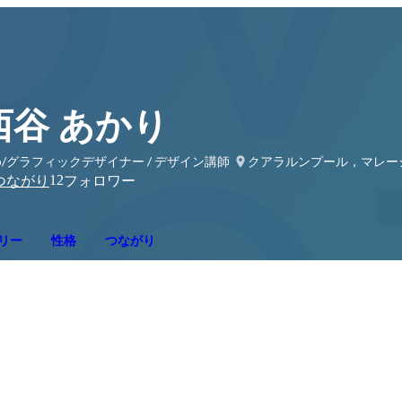
西谷 あかり
b/グラフィックデザイナー / デザイン講師
クアラルンプール，マレー
12
つながり
フォロワー
リー
性格
つながり