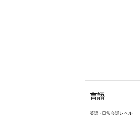
言語
英語
-
日常会話レベル