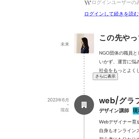
ログインユーザーの
ログインして続きを読む
この先やっ
未来
NGO団体の職員
いかず、運営に悩
社会をもっとよく
さらに表示
web/グ
2023年6月
-
現在
デザイン講師
現
Webデザイナー育
自身もオンライン