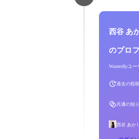
西谷 あ
のプロ
Wantedl
過去の投
共通の知
西谷 あか