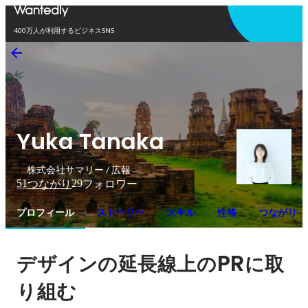
アプリを使う
400万人が利用するビジネスSNS
Yuka Tanaka
株式会社サマリー / 広報
51
29
つながり
フォロワー
プロフィール
ストーリー
スキル
性格
つながり
PR
デザインの延長線上の
に取
り組む