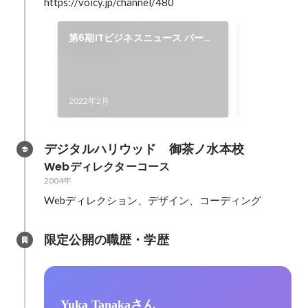
https://voicy.jp/channel/480
特別コーナ
第6期ITビジネスニュース パーソ
担当
ナリティ就任（継続）
興味深いスタ
ストに呼んで
「Bizトーク
2021年11月
2022年2月
デジタルハリウッド　御茶ノ水本校
Webディレクターコース
2004年
Webディレクション、デザイン、コーディング
限定公開の職歴・学歴
Yuka Tanakaさん