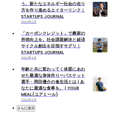
う。新たなエネルギー社会の在り
方を作り進めるエイターリンク｜
STARTUPS JOURNAL
2024年2月
「カーボンクレジット」で農家の
所得向上を。社会課題解決と経済
サイクル創出を目指すサグリ｜
STARTUPS JOURNAL
2024年1月
年齢と共に変わってく体質にあわ
せた最適な身体作りーバスケット
選手・岡田優介の食生活とは | あ
なたに最適な食事を。 | YOUR
MEAL(ユアミール)
2022年2月
さらに表示