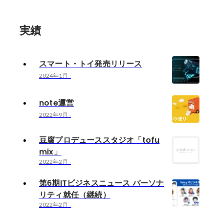
実績
スマート・トイ発売リリース
2024年1月
-
note運営
2022年9月
-
豆腐プロデューススタジオ「tofu
mix」
2022年2月
-
第6期ITビジネスニュース パーソナ
リティ就任（継続）
2022年2月
-