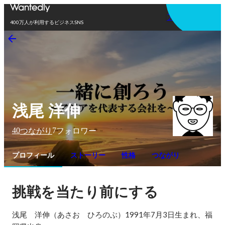
アプリを使う
400万人が利用するビジネスSNS
浅尾 洋伸
40
7
つながり
フォロワー
プロフィール
ストーリー
性格
つながり
挑戦を当たり前にする
浅尾　洋伸（あさお　ひろのぶ）1991年7月3日生まれ、福