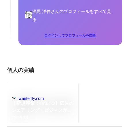
浅尾 洋伸さんのプロフィールをすべて見
る
ログインしてプロフィールを閲覧
個人の実績
wantedly.com
【新規事業：HALTO】広告の
シェアリング・ビジネスが始
まります!!
2020年3月