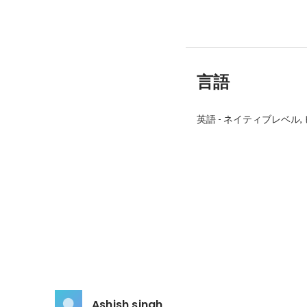
言語
英語
-
ネイティブレベル
Ashish singh