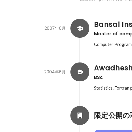
Bansal In
2007年6月
Master of comp
Computer Programm
Awadhesh 
2004年6月
BSc
Statistics, Fortra
限定公開の