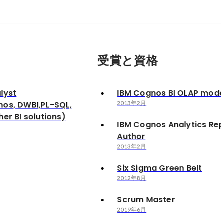
受賞と資格
lyst
IBM Cognos BI OLAP mod
os, DWBI,PL-SQL,
2013年2月
er BI solutions)
IBM Cognos Analytics Re
Author
2013年2月
Six Sigma Green Belt
2012年8月
Scrum Master
2019年6月