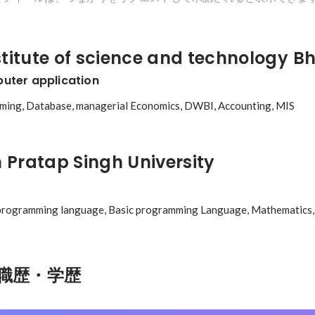
stitute of science and technology B
uter application
ing, Database, managerial Economics, DWBI, Accounting, MIS
Pratap Singh University
n programming language, Basic programming Language, Mathematics,
職歴・学歴