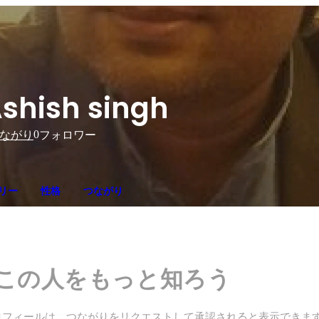
shish singh
0
ながり
フォロワー
リー
性格
つながり
この人をもっと知ろう
ロフィールは、つながりをリクエストして承認されると表示できま