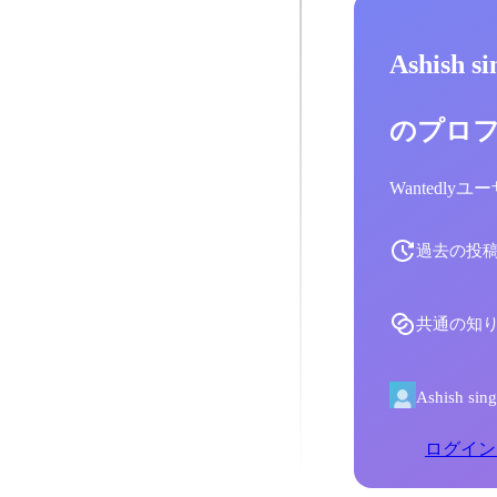
Ashish 
のプロ
Wantedl
過去の投
共通の知
Ashish
ログイン