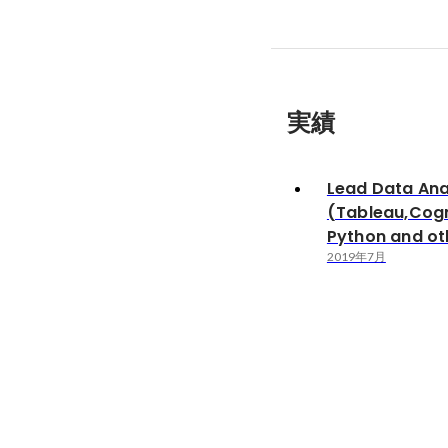
実績
Lead Data Ana
(Tableau,Cogn
Python and oth
2019年7月