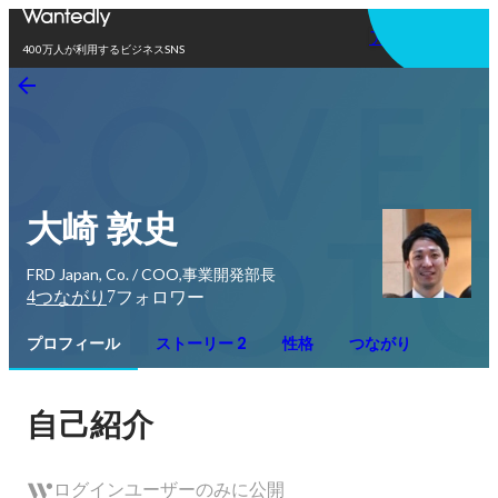
アプリを使う
400万人が利用するビジネスSNS
大崎 敦史
FRD Japan, Co. / COO,事業開発部長
4
7
つながり
フォロワー
プロフィール
ストーリー 2
性格
つながり
自己紹介
ログインユーザーのみに公開