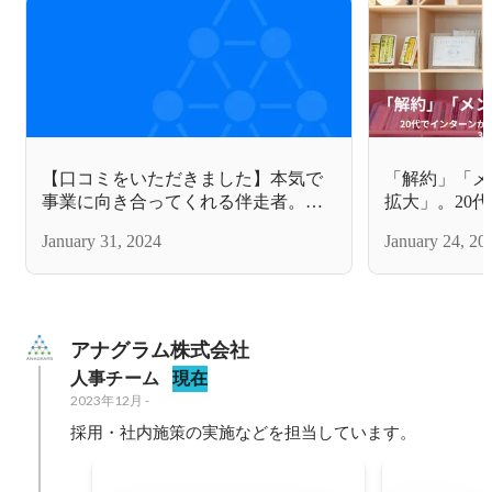
【口コミをいただきました】本気で
「解約」「メ
事業に向き合ってくれる伴走者。気
拡大」。20
軽な相談にも全力フィードバック
ージャーのキ
January 31, 2024
January 24, 20
つの経験から
アナグラム株式会社
人事チーム
現在
2023年12月
-
採用・社内施策の実施などを担当しています。