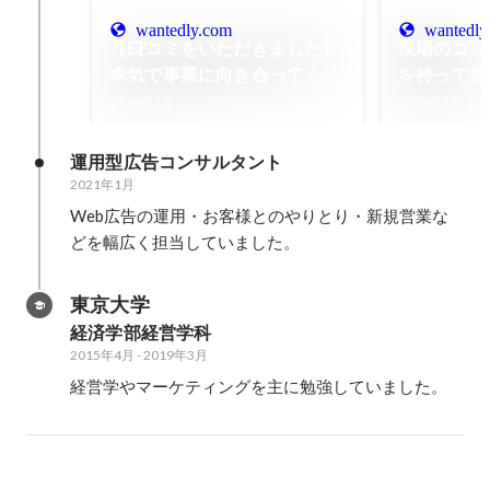
wantedly.com
wantedly
【口コミをいただきました】
現場のコン
本気で事業に向き合ってくれ
を持って意
る伴走者。気軽な相談にも全
組織と仕組
2024年1月
2024年1月
力フィードバック
運用型広告コンサルタント
2021年1月
Web広告の運用・お客様とのやりとり・新規営業な
どを幅広く担当していました。
東京大学
経済学部経営学科
2015年4月
-
2019年3月
経営学やマーケティングを主に勉強していました。