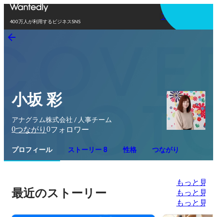
アプリを使う
400万人が利用するビジネスSNS
小坂 彩
アナグラム株式会社 / 人事チーム
0
0
つながり
フォロワー
プロフィール
ストーリー 8
性格
つながり
もっと見る
最近のストーリー
もっと見る
もっと見る