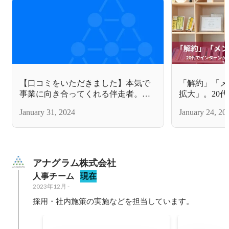
【口コミをいただきました】本気で
「解約」「メ
事業に向き合ってくれる伴走者。気
拡大」。20
軽な相談にも全力フィードバック
ージャーのキ
January 31, 2024
January 24, 20
つの経験から
アナグラム株式会社
人事チーム
現在
2023年12月
-
採用・社内施策の実施などを担当しています。