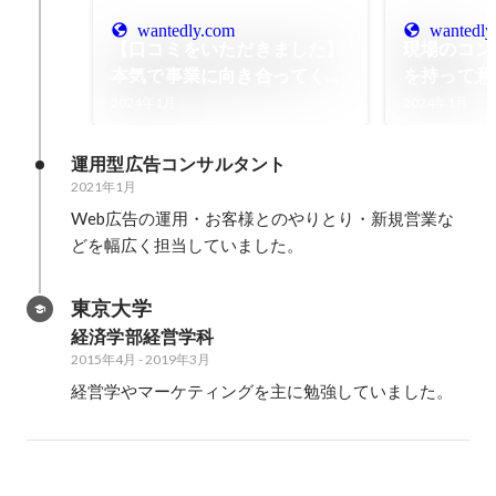
wantedly.com
wantedly
【口コミをいただきました】
現場のコン
本気で事業に向き合ってくれ
を持って意
る伴走者。気軽な相談にも全
組織と仕組
2024年1月
2024年1月
力フィードバック
運用型広告コンサルタント
2021年1月
Web広告の運用・お客様とのやりとり・新規営業な
どを幅広く担当していました。
東京大学
経済学部経営学科
2015年4月
-
2019年3月
経営学やマーケティングを主に勉強していました。