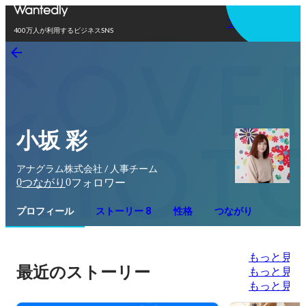
アプリを使う
400万人が利用するビジネスSNS
小坂 彩
アナグラム株式会社 / 人事チーム
0
0
つながり
フォロワー
プロフィール
ストーリー 8
性格
つながり
もっと見る
最近のストーリー
もっと見る
もっと見る