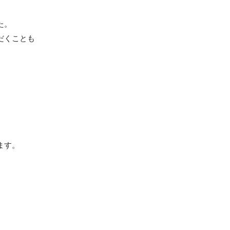
。

だくことも
ます。