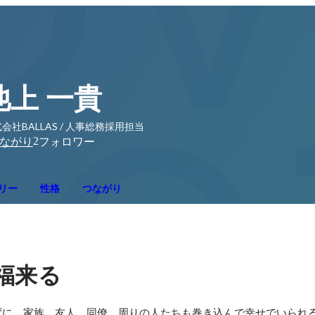
池上 一貴
会社BALLAS / 人事総務採用担当
2
ながり
フォロワー
リー
性格
つながり
福来る
ずに。家族、友人、同僚、周りの人たちも巻き込んで幸せでいられ