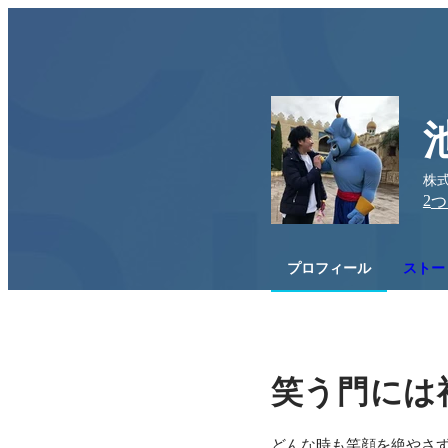
株式
2
つ
プロフィール
ストー
笑う門には
どんな時も笑顔を絶やさ