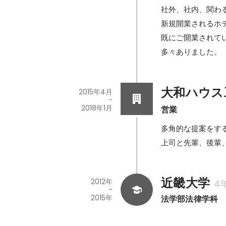
社外、社内、関わ
新規開業されるホ
既にご開業されて
多々ありました。
大和ハウス
2015年4月
-
2018年1月
営業
多角的な提案をす
上司と先輩、後輩
近畿大学
2012年
4
-
2015年
法学部法律学科