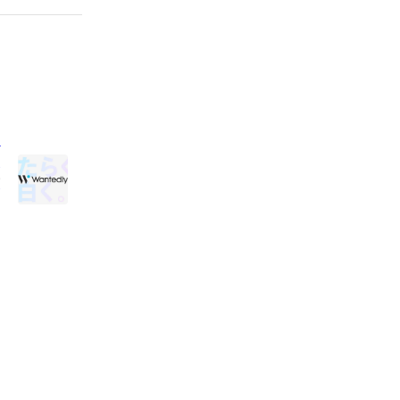
の
に
式