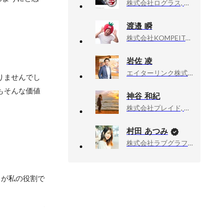
株式会社ログラス, Bizdev
渡邉 瞬
株式会社KOMPEITO, 代表取締役CEO
岩佐 凌
エイターリンク株式会社, 代表取締役
りませんでし
もそんな価値
神谷 和紀
株式会社プレイド, カスタマーエンジニア
村田 あつみ
株式会社ラブグラフ, Co-founder & CCO
とが私の役割で