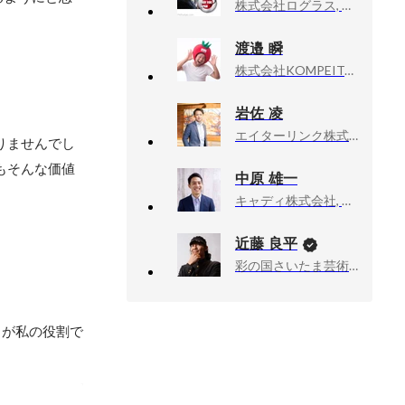
株式会社ログラス, Bizdev
渡邉 瞬
株式会社KOMPEITO, 代表取締役CEO
岩佐 凌
エイターリンク株式会社, 代表取締役
りませんでし
もそんな価値
中原 雄一
キャディ株式会社, CS・オペレーションマネージャー
近藤 良平
彩の国さいたま芸術劇場, 次期芸術監督
とが私の役割で