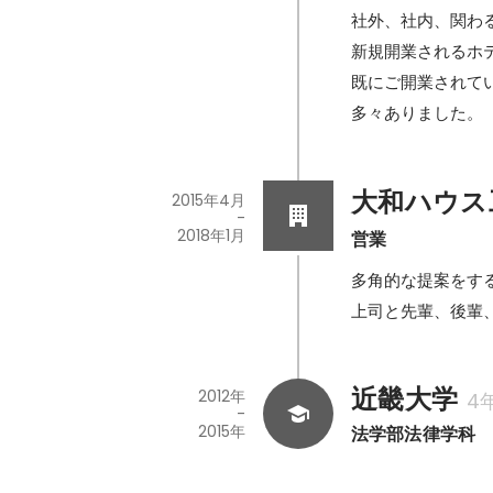
社外、社内、関わ
新規開業されるホ
既にご開業されて
多々ありました。
大和ハウス
2015年4月
-
2018年1月
営業
多角的な提案をす
上司と先輩、後輩
近畿大学
2012年
4
-
2015年
法学部法律学科