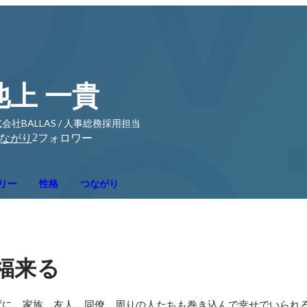
池上 一貴
会社BALLAS / 人事総務採用担当
2
ながり
フォロワー
リー
性格
つながり
福来る
ずに。家族、友人、同僚、周りの人たちも巻き込んで幸せでいられ