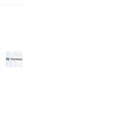
の
に
式