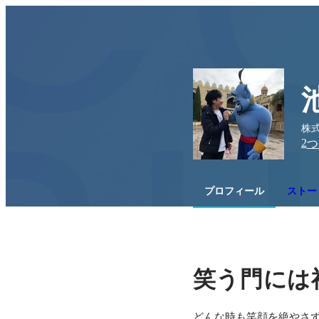
株式
2
つ
プロフィール
ストー
笑う門には
どんな時も笑顔を絶やさ