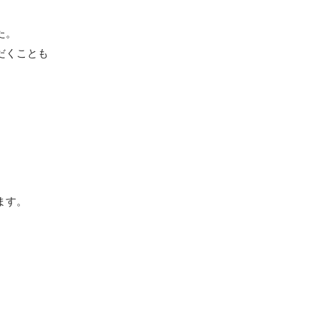
。

だくことも
ます。