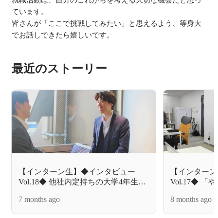
ています。

皆さんが「ここで挑戦してみたい」と思えるよう、等身大
最近のストーリー
【インターン生】◆インタビュー
【インターン
Vol.18◆ 他社内定持ちの大学4年生
Vol.17◆
が、あえて“厳しい環境”を求めて不
学1年生で不
7 months ago
8 months ago
動産営業のインターンに挑戦した理
な実践環境が
由。