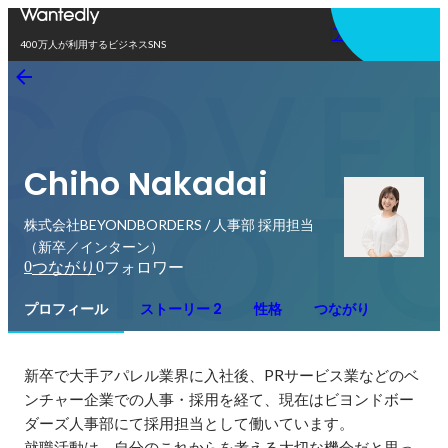
アプリを使う
400万人が利用するビジネスSNS
Chiho Nakadai
株式会社BEYONDBORDERS / 人事部 採用担当
（新卒／インターン）
0
0
つながり
フォロワー
プロフィール
ストーリー 2
性格
つながり
新卒で大手アパレル業界に入社後、PRサービス業などのベ
ンチャー企業での人事・採用を経て、現在はビヨンドボー
ダーズ人事部にて採用担当として働いています。

就職活動は、自分のこれからを考える大切な機会だと思っ