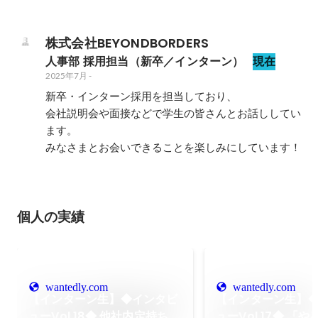
株式会社BEYONDBORDERS
人事部 採用担当（新卒／インターン）
現在
2025年7月
-
新卒・インターン採用を担当しており、

会社説明会や面接などで学生の皆さんとお話ししてい
ます。

みなさまとお会いできることを楽しみにしています！
個人の実績
wantedly.com
wantedly.com
【インターン生】◆インタビ
【インターン生】
ューVol.18◆ 他社内定持ちの
ューVol.17◆ 「