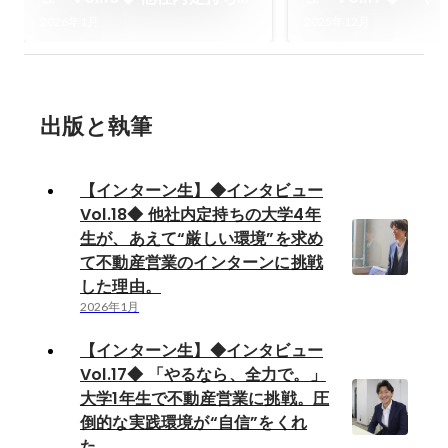
大学4年生が、あえて“厳しい
力で。」大学1年生
2026年1月
2025年12月
環境”を求めて不動産営業の
営業に挑戦。圧倒
インターンに挑戦した理由。
境が“自信”をくれ
出版と執筆
【インターン生】◆インタビュー
Vol.18◆ 他社内定持ちの大学4年
生が、あえて“厳しい環境”を求め
て不動産営業のインターンに挑戦
した理由。
2026年1月
【インターン生】◆インタビュー
Vol.17◆ 「やるなら、全力で。」
大学1年生で不動産営業に挑戦。圧
倒的な実践環境が“自信”をくれ
た。