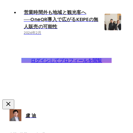
営業時間外も地域と観光客へ
──OneQR導入で広がるKEIPEの無
人販売の可能性
2026年2月
ログインしてプロフィールを閲覧
盧 迪