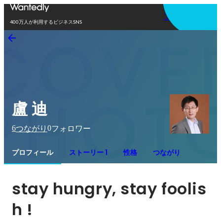
アプリを使う
400万人が利用するビジネスSNS
盧 迪
6
0
つながり
フォロワー
プロフィール
ストーリー 1
性格
つながり
stay hungry, stay foolis
h !