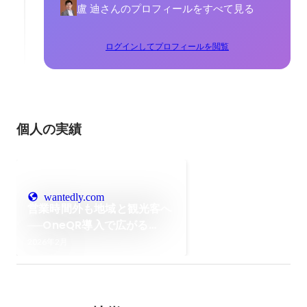
盧 迪さんのプロフィールをすべて見る
ログインしてプロフィールを閲覧
個人の実績
wantedly.com
営業時間外も地域と観光客へ
──OneQR導入で広がる
KEIPEの無人販売の可能性
2026年2月