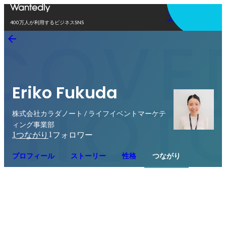
アプリを使う
400万人が利用するビジネスSNS
Eriko Fukuda
株式会社カラダノート / ライフイベントマーケテ
ィング事業部
1
1
つながり
フォロワー
プロフィール
ストーリー
性格
つながり