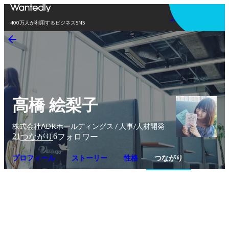
アプリを使う
400万人が利用するビジネスSNS
高橋 絵梨子
株式会社ADKホールディングス / 人事/人材開発
21
6
つながり
フォロワー
プロフィール
ストーリー
性格
つながり