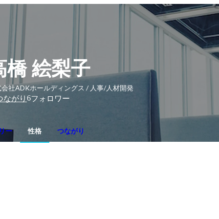
高橋 絵梨子
会社ADKホールディングス / 人事/人材開発
6
つながり
フォロワー
リー
性格
つながり