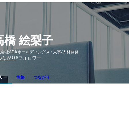
高橋 絵梨子
会社ADKホールディングス / 人事/人材開発
6
つながり
フォロワー
リー
性格
つながり