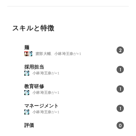
スキルと特徴
麺
2
渡部 大輔
、
小林 玲王奈
が+1
採用担当
1
小林 玲王奈
が+1
教育研修
1
小林 玲王奈
が+1
マネージメント
1
小林 玲王奈
が+1
評価
0