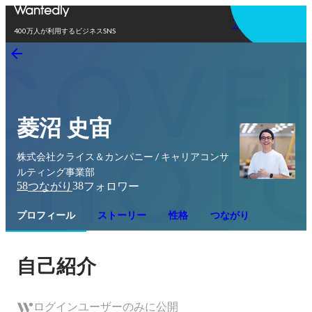
アプリを使う
400万人が利用するビジネスSNS
菱沼 史宙
株式会社クライス＆カンパニー / キャリアコンサ
ルティング事業部
58
38
つながり
フォロワー
プロフィール
ストーリー
性格
つながり
自己紹介
ログインユーザーのみに公開