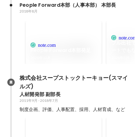
佳｜note
People Forward本部（人事本部） 本部長
2018年8月
note.com
フル出社で
note.com
People Forward本部発足
ートでもな
こ取りをし
2020年12月
2020年3月
ドの新しい
hishinum
株式会社スープストックトーキョー(スマイ
ルズ)
人材開発部 副部長
2011年9月
-
2018年7月
制度企画、評価、人事配置、採用、人材育成、など
働き方開拓PJ
全員社長会
働き方、生き方の開拓推進（休日
全社研修