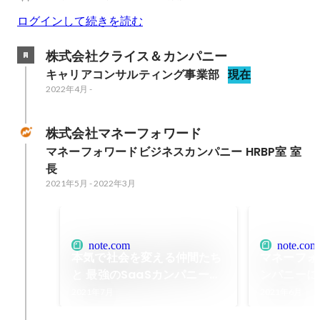
ログインして続きを読む
株式会社クライス＆カンパニー
キャリアコンサルティング事業部
現在
2022年4月
-
株式会社マネーフォワード
マネーフォワードビジネスカンパニー HRBP室 室
長
2021年5月
-
2022年3月
note.com
note.com
本気で社会を変える仲間たち
マネーフォ
と 最強のSaaSカンパニーを
ンパニーに
創る｜私たちの職務経歴書
ケ｜hishin
2021年7月
2021年6月
Vol.15 ～ 菱沼 史宙｜山本 華
note