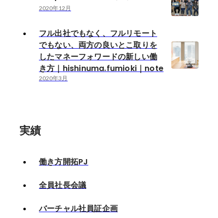
2020年12月
フル出社でもなく、フルリモート
でもない、両方の良いとこ取りを
したマネーフォワードの新しい働
き方｜hishinuma.fumioki｜note
2020年3月
実績
働き方開拓PJ
全員社長会議
バーチャル社員証企画