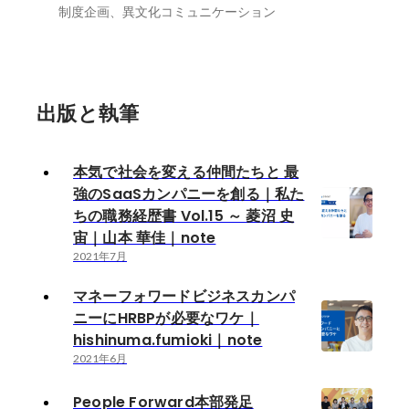
制度企画、異文化コミュニケーション
出版と執筆
本気で社会を変える仲間たちと 最
強のSaaSカンパニーを創る｜私た
ちの職務経歴書 Vol.15 ～ 菱沼 史
宙｜山本 華佳｜note
2021年7月
マネーフォワードビジネスカンパ
ニーにHRBPが必要なワケ｜
hishinuma.fumioki｜note
2021年6月
People Forward本部発足