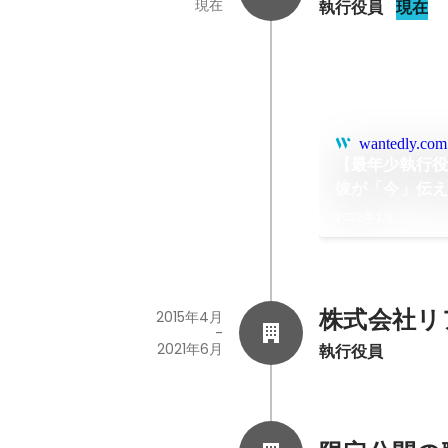
現在
執行役員
現在
wantedly.com
【最年少執行
彼が「今」伝えた
株式会社リア
2022年1月
株式会社リ
2015年4月
-
2021年6月
執行役員