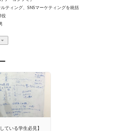
ルティング、SNSマーケティングを統括

役

男
ー
している学生必見】