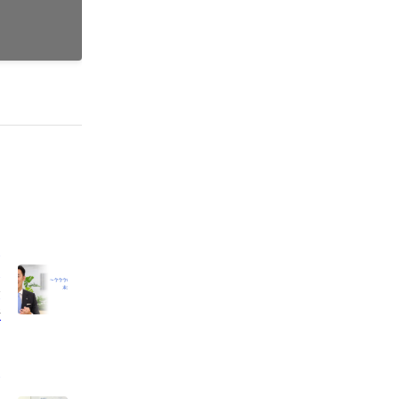
イ
」
介
ジ
い