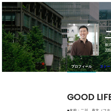
株式
396
プロフィール
ストーリ
GOOD LIF
■名前：二川　喜文（フタ