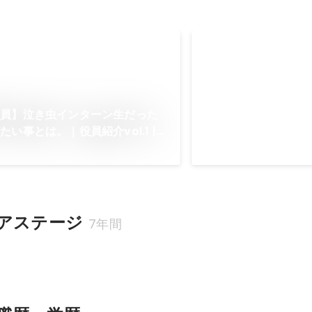
新人賞獲得
2015年6月
役員】泣き虫インターン生だった
い事とは。｜役員紹介vol.1 |
ステージ
アステージ
7年間