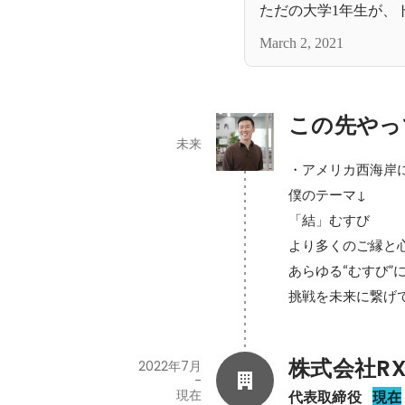
ただの大学1年生が、
ち上げをし、圧倒的成
March 2, 2021
とは？
この先やっ
未来
・アメリカ西海岸に
僕のテーマ↓

「結」むすび

より多くのご縁と心
あらゆる“むすび”
挑戦を未来に繋げ
株式会社R
2022年7月
-
現在
代表取締役
現在