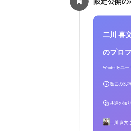
限定公開の
二川 喜
のプロ
Wantedl
過去の投
共通の知
二川 喜文