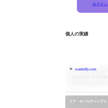
ログイン
個人の実績
wantedly.com
【長期インターンを
見】ただの大学1年生
新事業部立ち上げを
2021年3月
経験できた理由とは
リア・ホールディングス 2