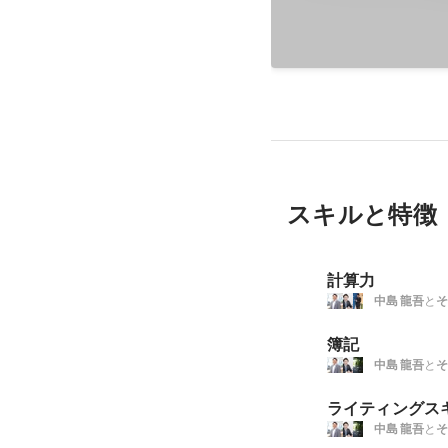
スキルと特徴
計算力
中島 龍吾
と
そ
簿記
中島 龍吾
と
そ
ライティングス
中島 龍吾
と
そ