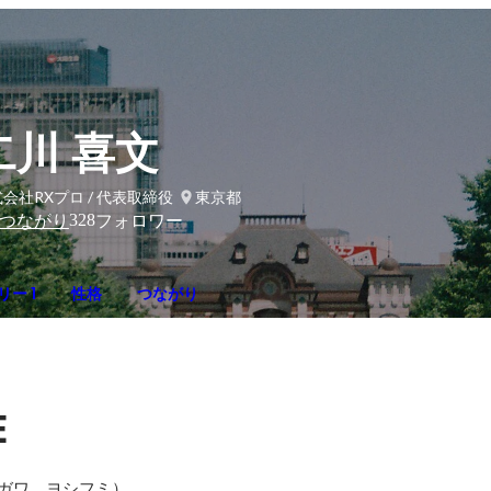
二川 喜文
会社RXプロ / 代表取締役
東京都
328
つながり
フォロワー
ー 1
性格
つながり
E
ガワ　ヨシフミ）
