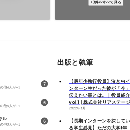
+3件をすべて見る
出版と執筆
【最年少執行役員】泣き虫
7
の他6人
が+1
ンターン生だった彼が「今
伝えたい事とは。｜役員紹
vol.1 | 株式会社リアステー
6
の他5人
が+1
2022年1月
キル
【長期インターンを探して
6
の他5人
が+1
る学生必見】ただの大学1年