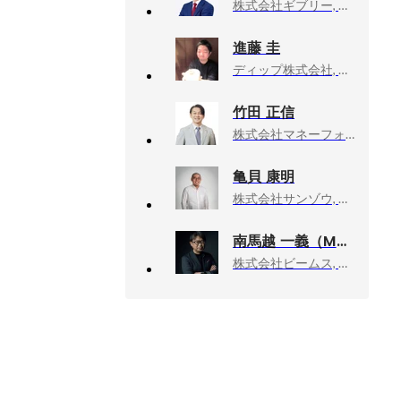
株式会社ギブリー, 取締役
進藤 圭
ディップ株式会社, BizOps本部長
竹田 正信
株式会社マネーフォワード, 取締役執行役員 Money Forward Business Company COO
亀貝 康明
株式会社サンゾウ, 代表取締役
南馬越 一義（MAGO）
株式会社ビームス, ディレクターズルーム エグゼクティブディレクター