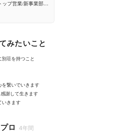
トップ営業/新事業部立
長を経験できた理由
てみたいこと
別荘を持つこと

を繋いでいきます

に感謝して生きます

ていきます
Xプロ
4年間