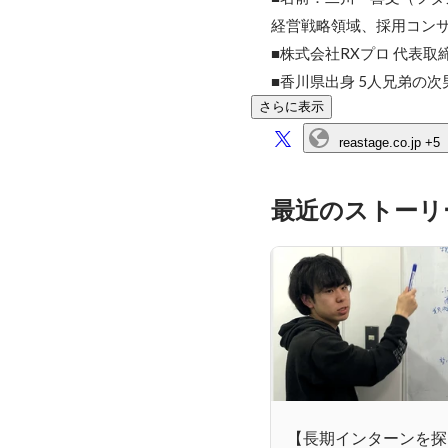
経営戦略領域、採用コンサ
■株式会社RXプロ 代表取締
■香川県出身 5人兄弟の次
さらに表示
reastage.co.jp
+5
最近のストーリ
【長期インターンを探