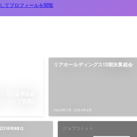
してプロフィールを閲覧
リアホールディングス13期決算総会
探している学生必
が、トップ営業/
し、圧倒的成長を
2020年7月
-
2021年6月
？
016年BBQ
ジョブコミット