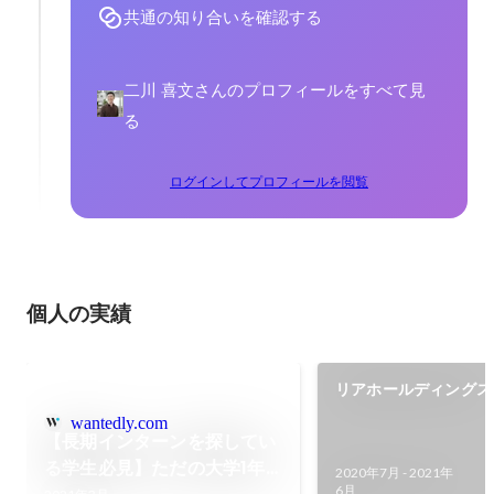
共通の知り合いを確認する
二川 喜文さんのプロフィールをすべて見
る
ログインしてプロフィールを閲覧
個人の実績
リアホールディングス
会
wantedly.com
【長期インターンを探してい
る学生必見】ただの大学1年
2020年7月
-
2021年
6月