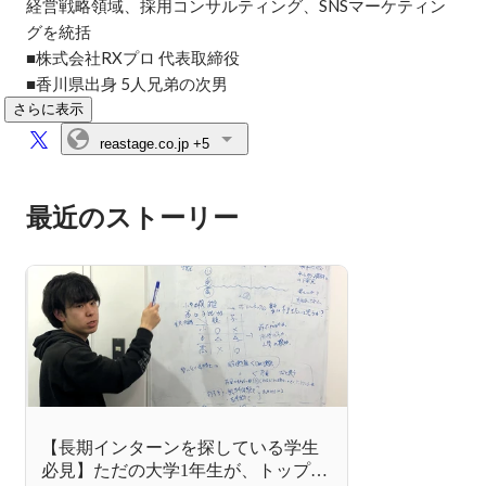
経営戦略領域、採用コンサルティング、SNSマーケティン
グを統括

■株式会社RXプロ 代表取締役

■香川県出身 5人兄弟の次男
さらに表示
reastage.co.jp
+5
最近のストーリー
【長期インターンを探している学生
必見】ただの大学1年生が、トップ営