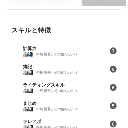
生が、トップ営業/新事業部
2021年3月
立ち上げをし、圧倒的成長を
経験できた理由とは？
スキルと特徴
計算力
7
中島 龍吾
と
その他6人
が+1
簿記
6
中島 龍吾
と
その他5人
が+1
ライティングスキル
6
中島 龍吾
と
その他5人
が+1
まじめ
5
中島 龍吾
と
その他4人
が+1
テレアポ
5
中島 龍吾
と
その他4人
が+1