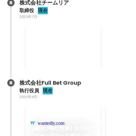
株式会社チームリア
取締役
現在
2021年7月
-
株式会社チームリア取締役就任
2021年7月
株式会社Full Bet Group
執行役員
現在
2015年4月
-
新人賞獲得
2015年6月
wantedly.com
【最年少執行役員】泣き虫イ
ンターン生だった彼が「今」