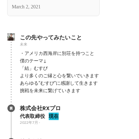
業/新事業部立ち上げをし、圧倒的成
March 2, 2021
長を経験できた理由とは？
この先やってみたいこと
未来
・アメリカ西海岸に別荘を持つこと

僕のテーマ↓

「結」むすび

より多くのご縁と心を繋いでいきます

あらゆる“むすび”に感謝して生きます

挑戦を未来に繋げていきます
株式会社RXプロ
代表取締役
現在
2022年7月
-