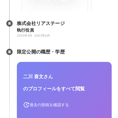
伝えたい事とは。｜役員紹介
2022年1月
vol.1 | 株式会社リアステージ
株式会社リアステージ
執行役員
2015年4月
-
2021年6月
限定公開の職歴・学歴
二川 喜文さん
のプロフィールをすべて閲覧
過去の投稿を確認する