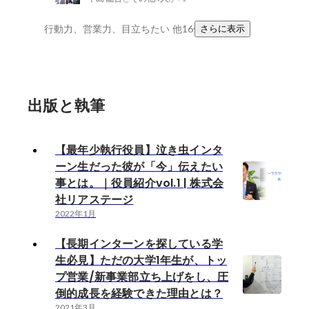
行動力、営業力、目立ちたい
他16件
さらに表示
出版と執筆
【最年少執行役員】泣き虫インタ
ーン生だった彼が「今」伝えたい
事とは。｜役員紹介vol.1 | 株式会
社リアステージ
2022年1月
【長期インターンを探している学
生必見】ただの大学1年生が、トッ
プ営業/新事業部立ち上げをし、圧
倒的成長を経験できた理由とは？
2021年3月