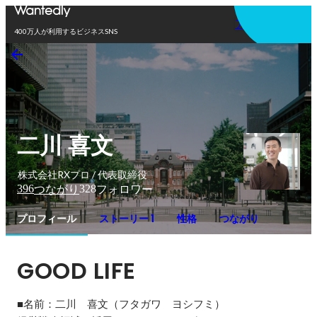
アプリを使う
400万人が利用するビジネスSNS
二川 喜文
株式会社RXプロ / 代表取締役
396
328
つながり
フォロワー
プロフィール
ストーリー 1
性格
つながり
GOOD LIFE
■名前：二川　喜文（フタガワ　ヨシフミ）
